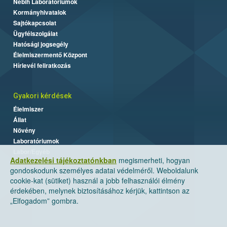
Nébih Laboratóriumok
Kormányhivatalok
Sajtókapcsolat
Ügyfélszolgálat
Hatósági jogsegély
Élelmiszermentő Központ
Hírlevél feliratkozás
Gyakori kérdések
Élelmiszer
Állat
Növény
Laboratóriumok
Labor/Egyéb
Adatkezelési tájékoztatónkban
megismerheti, hogyan
gondoskodunk személyes adatai védelméről. Weboldalunk
cookie-kat (sütiket) használ a jobb felhasználói élmény
érdekében, melynek biztosításához kérjük, kattintson az
„Elfogadom” gombra.