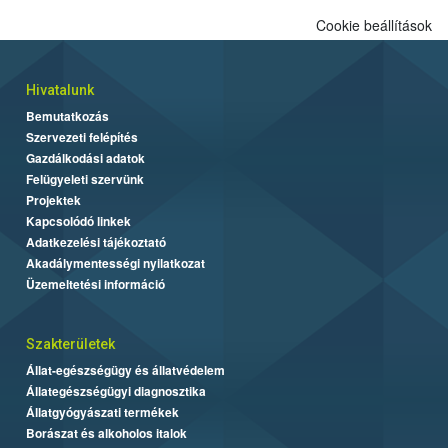
alapján alakult ki. A teszt a Nébih tordasi fajtakísérleti állomásán
Cookie beállítások
folytatódik a növények fejlődésének nyomonkövetésével.
Hivatalunk
Bemutatkozás
Szervezeti felépítés
Gazdálkodási adatok
Felügyeleti szervünk
Projektek
Kapcsolódó linkek
Adatkezelési tájékoztató
Akadálymentességi nyilatkozat
Üzemeltetési információ
Szakterületek
Állat-egészségügy és állatvédelem
Állategészségügyi diagnosztika
Állatgyógyászati termékek
Borászat és alkoholos italok