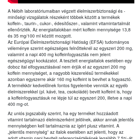
A Nébih laboratóriumaiban végzett élelmiszerbiztonsági és -
minőségi vizsgálatok részeként többek között a termékek
koffein-, taurin-, cukor-, édesítőszer-, valamint vitamintartalmát
ellenőrizték. Az energiaitalokban mért koffein mennyisége 13,8
és 35 mg/100 ml között mozgott.
Az Európai Élelmiszerbiztonsági Hatóság (EFSA) tudományos
véleménye szerint egészséges felnőtteknél az egyszeri 200 mg,
valamint a napi 400 mg koffeinfogyasztás nem jelent
egészségügyi kockázatot. A tesztelt energiaitalok esetében egy
doboz ital elfogyasztásával nem érjük el az egyszeri 200 mg
koffein mennyiséget, a nagyobb kiszerelésű termékekkel
azonban egyszerre akár 160 mg koffeint is bevihet a fogyasztó.
A termékkör kedvelőinek fontos figyelembe venniük az egyéb
élelmiszerekkel (pl. kávé, tea, csokoládé) bevitt koffeint is, hogy
a koffeinfogyasztásuk ne lépje túl az egyszeri 200, illetve a napi
400 mg-ot.
Az uniós jogszabály szerint, ha egy terméket hozzáadott
vitamint tartalmazó élelmiszerként jelölnek, akkor annak jelentős
mennyiségben kell tartalmaznia az ígért plusz vitamint. A
„jelentős mennyiség” az italok esetében azt jelenti, hogy az
adott vitamin napi beviteli referenciaértékének legalább 7,5%-át