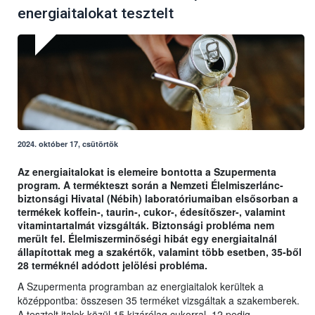
energiaitalokat tesztelt
2024. október 17, csütörtök
Az energiaitalokat is elemeire bontotta a Szupermenta
program. A termékteszt során a Nemzeti Élelmiszerlánc-
biztonsági Hivatal (Nébih) laboratóriumaiban elsősorban a
termékek koffein-, taurin-, cukor-, édesítőszer-, valamint
vitamintartalmát vizsgálták. Biztonsági probléma nem
merült fel. Élelmiszerminőségi hibát egy energiaitalnál
állapítottak meg a szakértők, valamint több esetben, 35-ből
28 terméknél adódott jelölési probléma.
A Szupermenta programban az energiaitalok kerültek a
középpontba: összesen 35 terméket vizsgáltak a szakemberek.
A tesztelt italok közül 15 kizárólag cukorral, 12 pedig