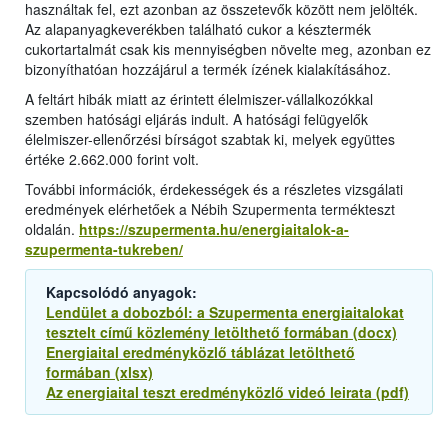
használtak fel, ezt azonban az összetevők között nem jelölték.
Az alapanyagkeverékben található cukor a késztermék
cukortartalmát csak kis mennyiségben növelte meg, azonban ez
bizonyíthatóan hozzájárul a termék ízének kialakításához.
A feltárt hibák miatt az érintett élelmiszer-vállalkozókkal
szemben hatósági eljárás indult. A hatósági felügyelők
élelmiszer-ellenőrzési bírságot szabtak ki, melyek együttes
értéke 2.662.000 forint volt.
További információk, érdekességek és a részletes vizsgálati
eredmények elérhetőek a Nébih Szupermenta termékteszt
oldalán.
https://szupermenta.hu/energiaitalok-a-
szupermenta-tukreben/
Kapcsolódó anyagok:
Lendület a dobozból: a Szupermenta energiaitalokat
tesztelt című közlemény letölthető formában (docx)
Energiaital eredményközlő táblázat letölthető
formában (xlsx)
Az energiaital teszt eredményközlő videó leirata (pdf)