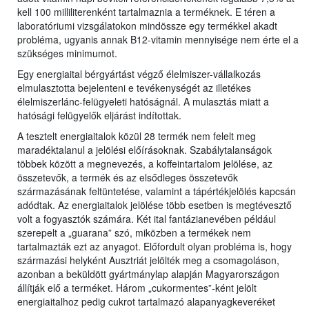
kell 100 milliliterenként tartalmaznia a terméknek. E téren a
laboratóriumi vizsgálatokon mindössze egy termékkel akadt
probléma, ugyanis annak B12-vitamin mennyisége nem érte el a
szükséges minimumot.
Egy energiaital bérgyártást végző élelmiszer-vállalkozás
elmulasztotta bejelenteni e tevékenységét az illetékes
élelmiszerlánc-felügyeleti hatóságnál. A mulasztás miatt a
hatósági felügyelők eljárást indítottak.
A tesztelt energiaitalok közül 28 termék nem felelt meg
maradéktalanul a jelölési előírásoknak. Szabálytalanságok
többek között a megnevezés, a koffeintartalom jelölése, az
összetevők, a termék és az elsődleges összetevők
származásának feltüntetése, valamint a tápértékjelölés kapcsán
adódtak. Az energiaitalok jelölése több esetben is megtévesztő
volt a fogyasztók számára. Két ital fantázianevében például
szerepelt a „guarana” szó, miközben a termékek nem
tartalmazták ezt az anyagot. Előfordult olyan probléma is, hogy
származási helyként Ausztriát jelölték meg a csomagoláson,
azonban a beküldött gyártmánylap alapján Magyarországon
állítják elő a terméket. Három „cukormentes”-ként jelölt
energiaitalhoz pedig cukrot tartalmazó alapanyagkeveréket