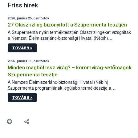
Friss hírek
2026. június 25, csütörtök
27 Olaszrizling bizonyított a Szupermenta tesztjén
A Szupermenta nyári terméktesztjén Olaszrizlingeket vizsgáltak
a Nemzeti Élelmiszerlánc-biztonsági Hivatal (Nébih)
szakemberei. Összesen 27 bor került „nagyító alá”, melyek az
TOVÁBB >
élelmiszerbiztonsági és -minőségi vizsgálatok, valamint a
jelölés-ellenőrzés szempontjából is megfeleltek. A kedveltségi
vizsgálaton az is kiderült, melyek a kóstolók által
2026. június 11, csütörtök
legkedveltebbnek ítélt Olaszrizlingek.
Minden magból lesz virág? – körömvirág-vetőmagok
Szupermenta tesztje
A Nemzeti Élelmiszerlánc-biztonsági Hivatal (Nébih)
Szupermenta programjának legújabb terméktesztje a
körömvirág-vetőmagokra fókuszált. A hatósági vizsgálatokon a
TOVÁBB >
szakemberek 16 kereskedelmi forgalomban kapható terméket
ellenőriztek. Három vetőmagtétel csírázóképessége nem felelt
meg a jogszabályi előírásoknak, egy további termék pedig a
tisztasági követelményeknek nem tett eleget. A hatósági
felügyelők mind a négy esetben eljárást indítottak és elrendelték
a termékek forgalomból történő kivonását. A végső rangsor a
kedveltségi és a hatósági vizsgálat összesített eredményei