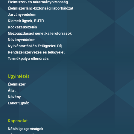
Élelmiszer- és takarmánybiztonság
Élelmiszerlánc-biztonsági laborhálózat
Járványvédelem
Kiemelt ügyek, EUTR
Kockázatkezelés
Mezőgazdasági genetikai erőforrások
Növényvédelem
Nyilvántartási és Felügyeleti Díj
Rendszerszervezés és felügyelet
Termékpálya-ellenőrzés
Ügyintézés
Élelmiszer
Állat
Növény
Labor/Egyéb
Kapcsolat
Nébih Igazgatóságok