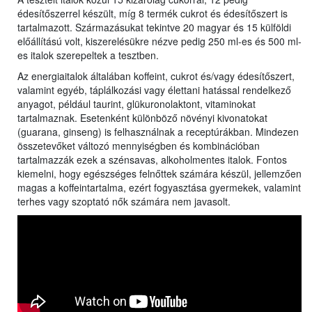
édesítőszerrel készült, míg 8 termék cukrot és édesítőszert is
tartalmazott. Származásukat tekintve 20 magyar és 15 külföldi
előállítású volt, kiszerelésükre nézve pedig 250 ml-es és 500 ml-
es italok szerepeltek a tesztben.
Az energiaitalok általában koffeint, cukrot és/vagy édesítőszert,
valamint egyéb, táplálkozási vagy élettani hatással rendelkező
anyagot, például taurint, glükuronolaktont, vitaminokat
tartalmaznak. Esetenként különböző növényi kivonatokat
(guarana, ginseng) is felhasználnak a receptúrákban. Mindezen
összetevőket változó mennyiségben és kombinációban
tartalmazzák ezek a szénsavas, alkoholmentes italok. Fontos
kiemelni, hogy egészséges felnőttek számára készül, jellemzően
magas a koffeintartalma, ezért fogyasztása gyermekek, valamint
terhes vagy szoptató nők számára nem javasolt.