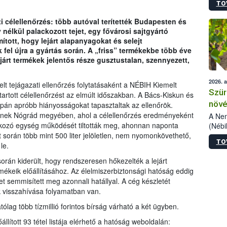
TO
kőris
jelen
ti célellenőrzés: több autóval terítették Budapesten és
talál
lkül palackozott tejet, egy fővárosi sajtgyártó
azono
tott, hogy lejárt alapanyagokat és selejt
folyta
fel újra a gyártás során. A „friss” termékekbe több éve
intéz
ejárt termékek jelentős része gusztustalan, szennyezett,
össze
érdek
2026. 
elt tejágazati ellenőrzés folytatásaként a NÉBIH Kiemelt
Szür
tott célellenőrzést az elmúlt időszakban. A Bács-Kiskun és
növé
án apróbb hiányosságokat tapasztaltak az ellenőrök.
nek Nógrád megyében, ahol a célellenőrzés eredményeként
szől
A Nem
ckozó egység működését tiltották meg, ahonnan naponta
(Nébi
Klart
álat során több mint 500 liter jelöletlen, nem nyomonkövethető,
TO
módos
le.
egész
orán kiderült, hogy rendszeresen hőkezelték a lejárt
felha
ékeik előállításához. Az élelmiszerbiztonsági hatóság eddig
célja
 semmisített meg azonnali hatállyal. A cég készletét
lehet
k visszahívása folyamatban van.
Az Or
felha
ólag több tízmillió forintos bírság várható a két ügyben.
terme
llított 93 tétel listája elérhető a hatóság weboldalán: