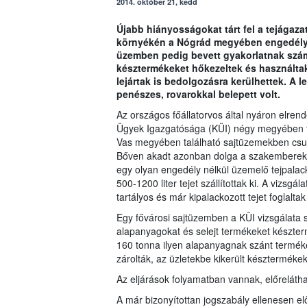
2014. október 21, kedd
Újabb hiányosságokat tárt fel a tejágaza
környékén a Nógrád megyében engedély né
üzemben pedig bevett gyakorlatnak számí
késztermékeket hőkezeltek és használtak 
lejártak is bedolgozásra kerülhettek. A l
penészes, rovarokkal belepett volt.
Az országos főállatorvos által nyáron elrend
Ügyek Igazgatósága (KÜI) négy megyében tar
Vas megyében található sajtüzemekben csup
Bőven akadt azonban dolga a szakemberek
egy olyan engedély nélkül üzemelő tejpala
500-1200 liter tejet szállítottak ki. A vizsg
tartályos és már kipalackozott tejet foglaltak 
Egy fővárosi sajtüzemben a KÜI vizsgálata s
alapanyagokat és selejt termékeket készterm
160 tonna ilyen alapanyagnak szánt terméket
zárolták, az üzletekbe kikerült készterméke
Az eljárások folyamatban vannak, előreláthat
A már bizonyítottan jogszabály ellenesen előá