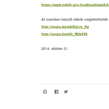
https://www.nebih.gov.hu/aktualitasok/hi
Az üzemben készült videók megtekinthetők 
http://youtu.be/sAtEgLty_Ag
http://youtu.be/aUt_Njtb5Vk
2014. október 21.