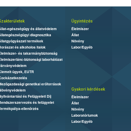
Szakterületek
Ügyintézés
Állat-egészségügy és állatvédelem
Élelmiszer
Állategészségügyi diagnosztika
Állat
Állatgyógyászati termékek
Növény
Borászat és alkoholos italok
Labor/Egyéb
Élelmiszer- és takarmánybiztonság
Élelmiszerlánc-biztonsági laborhálózat
Járványvédelem
Kiemelt ügyek, EUTR
Kockázatkezelés
Mezőgazdasági genetikai erőforrások
Gyakori kérdések
Növényvédelem
Nyilvántartási és Felügyeleti Díj
Élelmiszer
Rendszerszervezés és felügyelet
Állat
Termékpálya-ellenőrzés
Növény
Laboratóriumok
Labor/Egyéb