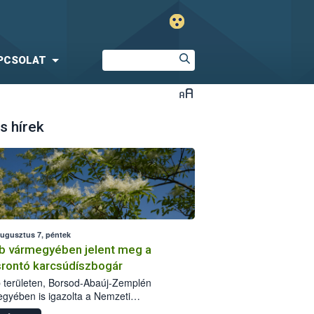
PCSOLAT
s hírek
augusztus 7, péntek
b vármegyében jelent meg a
srontó karcsúdíszbogár
 területen, Borsod-Abaúj-Zemplén
gyében is igazolta a Nemzeti
iszerlánc-biztonsági Hivatal (Nébih) a