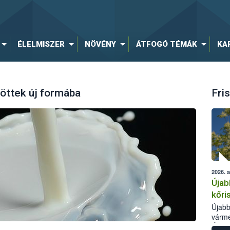
ÉLELMISZER
NÖVÉNY
ÁTFOGÓ TÉMÁK
KA
töttek új formába
Fris
2026. 
Újab
kőri
Újabb
várme
Élelm