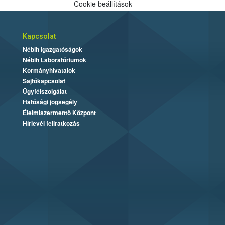
Cookie beállítások
Kapcsolat
Nébih Igazgatóságok
Nébih Laboratóriumok
Kormányhivatalok
Sajtókapcsolat
Ügyfélszolgálat
Hatósági jogsegély
Élelmiszermentő Központ
Hírlevél feliratkozás