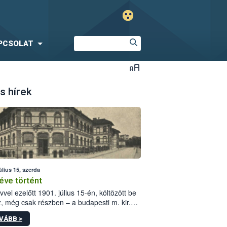
PCSOLAT
s hírek
úlius 15, szerda
éve történt
vvel ezelőtt 1901. július 15-én, költözött be
z, még csak részben – a budapesti m. kir.
i vetőmagvizsgáló állomás a Kis Rókus utca
VÁBB >
ám alatti, Czigler Győző által tervezett új