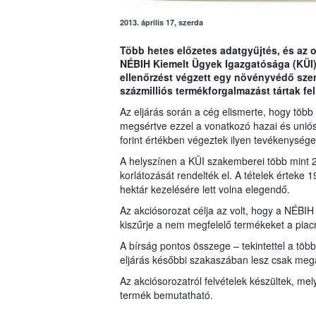
2013. április 17, szerda
Több hetes előzetes adatgyűjtés, és az o
NÉBIH Kiemelt Ügyek Igazgatósága (KÜI)
ellenőrzést végzett egy növényvédő szer
százmilliós termékforgalmazást tártak fel
Az eljárás során a cég elismerte, hogy több
megsértve ezzel a vonatkozó hazai és uniós
forint értékben végeztek ilyen tevékenysége
A helyszínen a KÜI szakemberei több mint 20
korlátozását rendelték el. A tételek érteke 
hektár kezelésére lett volna elegendő.
Az akciósorozat célja az volt, hogy a NÉB
kiszűrje a nem megfelelő termékeket a piacró
A bírság pontos összege – tekintettel a több 
eljárás későbbi szakaszában lesz csak megá
Az akciósorozatról felvételek készültek, mely
termék bemutatható.