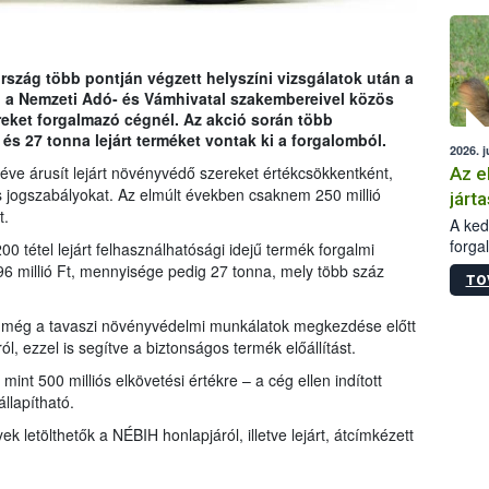
épüle
rszág több pontján végzett helyszíni vizsgálatok után a
 a Nemzeti Adó- és Vámhivatal szakembereivel közös
eket forgalmazó cégnél. Az akció során több
 és 27 tonna lejárt terméket vontak ki a forgalomból.
2026. j
 éve árusít lejárt növényvédő szereket értékcsökkentként,
Az e
 jogszabályokat. Az elmúlt években csaknem 250 millió
járta
t.
A kedv
forga
0 tétel lejárt felhasználhatósági idejű termék forgalmi
Korm.
196 millió Ft, mennyisége pedig 27 tonna, mely több száz
TO
sérül
felme
IH még a tavaszi növényvédelmi munkálatok megkezdése előtt
veszé
l, ezzel is segítve a biztonságos termék előállítást.
Ezen 
vonni
mint 500 milliós elkövetési értékre – a cég ellen indított
jártas
llapítható.
ek letölthetők a NÉBIH honlapjáról, illetve lejárt, átcímkézett