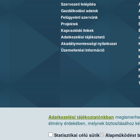
Szervezeti felépítés
Gazdálkodási adatok
Felügyeleti szervünk
Projektek
Kapcsolódó linkek
Adatkezelési tájékoztató
Akadálymentességi nyilatkozat
Üzemeltetési információ
Adatkezelési tájékoztatónkban
megismerheti
élmény érdekében, melynek biztosításához kér
Statisztikai célú sütik
Alapműködést biz