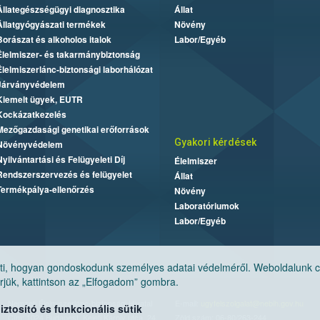
Állategészségügyi diagnosztika
Állat
Állatgyógyászati termékek
Növény
Borászat és alkoholos italok
Labor/Egyéb
Élelmiszer- és takarmánybiztonság
Élelmiszerlánc-biztonsági laborhálózat
Járványvédelem
Kiemelt ügyek, EUTR
Kockázatkezelés
Mezőgazdasági genetikai erőforrások
Gyakori kérdések
Növényvédelem
Nyilvántartási és Felügyeleti Díj
Élelmiszer
Rendszerszervezés és felügyelet
Állat
Termékpálya-ellenőrzés
Növény
Laboratóriumok
Labor/Egyéb
, hogyan gondoskodunk személyes adatai védelméről. Weboldalunk cook
jük, kattintson az „Elfogadom” gombra.
Nemzeti Élelmiszerlánc-biztonsági Hivatal
E-mail:
ugyfelszolgalat@nebih.gov.hu
tosító és funkcionális sütik
Cím: 1024 Budapest, Keleti Károly utca. 24.
Zöld szám: 06-80/263-244