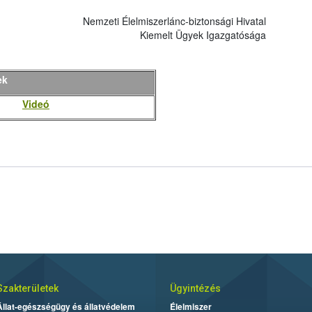
Nemzeti Élelmiszerlánc-biztonsági Hivatal
Kiemelt Ügyek Igazgatósága
ek
Videó
Szakterületek
Ügyintézés
Állat-egészségügy és állatvédelem
Élelmiszer