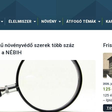
ÉLELMISZER
NÖVÉNY
ÁTFOGÓ TÉMÁK
KA
ejű növényvédő szerek több száz
Fris
el a NÉBIH
2026. j
125 
125 é
– iga
állam
TO
15. sz