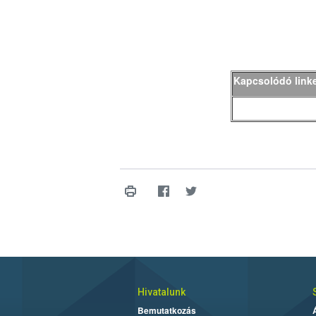
Kapcsolódó link
Hivatalunk
Bemutatkozás