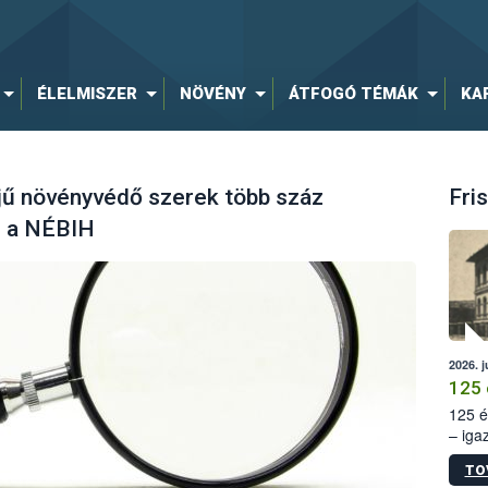
ÉLELMISZER
NÖVÉNY
ÁTFOGÓ TÉMÁK
KA
ejű növényvédő szerek több száz
Fris
el a NÉBIH
2026. j
125 
125 é
– iga
állam
TO
15. sz