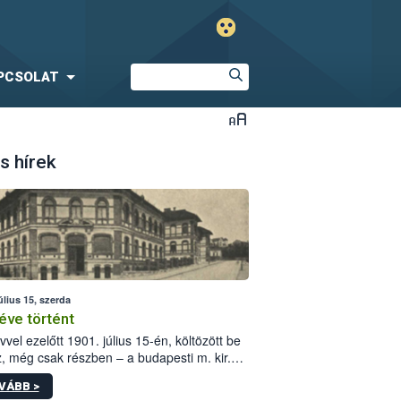
PCSOLAT
s hírek
úlius 15, szerda
éve történt
vvel ezelőtt 1901. július 15-én, költözött be
z, még csak részben – a budapesti m. kir.
i vetőmagvizsgáló állomás a Kis Rókus utca
VÁBB >
ám alatti, Czigler Győző által tervezett új