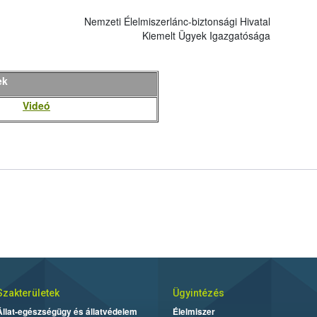
Nemzeti Élelmiszerlánc-biztonsági Hivatal
Kiemelt Ügyek Igazgatósága
ek
Videó
Szakterületek
Ügyintézés
Állat-egészségügy és állatvédelem
Élelmiszer