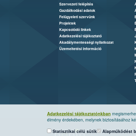
Szervezeti felépítés
Gazdálkodási adatok
Felügyeleti szervünk
Projektek
Kapcsolódó linkek
Adatkezelési tájékoztató
Akadálymentességi nyilatkozat
Üzemeltetési információ
Adatkezelési tájékoztatónkban
megismerheti
élmény érdekében, melynek biztosításához kér
Statisztikai célú sütik
Alapműködést biz