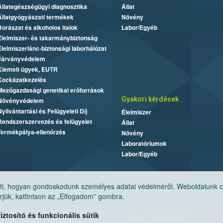
Állategészségügyi diagnosztika
Állat
Állatgyógyászati termékek
Növény
Borászat és alkoholos italok
Labor/Egyéb
Élelmiszer- és takarmánybiztonság
Élelmiszerlánc-biztonsági laborhálózat
Járványvédelem
Kiemelt ügyek, EUTR
Kockázatkezelés
Mezőgazdasági genetikai erőforrások
Gyakori kérdések
Növényvédelem
Nyilvántartási és Felügyeleti Díj
Élelmiszer
Rendszerszervezés és felügyelet
Állat
Termékpálya-ellenőrzés
Növény
Laboratóriumok
Labor/Egyéb
, hogyan gondoskodunk személyes adatai védelméről. Weboldalunk cook
jük, kattintson az „Elfogadom” gombra.
Nemzeti Élelmiszerlánc-biztonsági Hivatal
E-mail:
ugyfelszolgalat@nebih.gov.hu
tosító és funkcionális sütik
Cím: 1024 Budapest, Keleti Károly utca. 24.
Zöld szám: 06-80/263-244