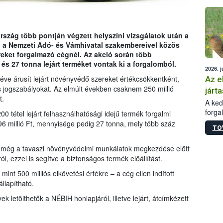
épüle
rszág több pontján végzett helyszíni vizsgálatok után a
 a Nemzeti Adó- és Vámhivatal szakembereivel közös
eket forgalmazó cégnél. Az akció során több
 és 27 tonna lejárt terméket vontak ki a forgalomból.
2026. j
 éve árusít lejárt növényvédő szereket értékcsökkentként,
Az e
 jogszabályokat. Az elmúlt években csaknem 250 millió
járta
t.
A kedv
forga
0 tétel lejárt felhasználhatósági idejű termék forgalmi
Korm.
196 millió Ft, mennyisége pedig 27 tonna, mely több száz
TO
sérül
felme
IH még a tavaszi növényvédelmi munkálatok megkezdése előtt
veszé
l, ezzel is segítve a biztonságos termék előállítást.
Ezen 
vonni
mint 500 milliós elkövetési értékre – a cég ellen indított
jártas
llapítható.
ek letölthetők a NÉBIH honlapjáról, illetve lejárt, átcímkézett