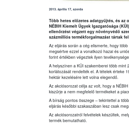
2013. április 17, szerda
Több hetes előzetes adatgyűjtés, és az o
NÉBIH Kiemelt Ügyek Igazgatósága (KÜI)
ellenőrzést végzett egy növényvédő szer
százmilliós termékforgalmazást tártak fel
Az eljárás során a cég elismerte, hogy több
megsértve ezzel a vonatkozó hazai és uniós
forint értékben végeztek ilyen tevékenysége
A helyszínen a KÜI szakemberei több mint 20
korlátozását rendelték el. A tételek érteke 
hektár kezelésére lett volna elegendő.
Az akciósorozat célja az volt, hogy a NÉB
kiszűrje a nem megfelelő termékeket a piacró
A bírság pontos összege – tekintettel a több 
eljárás későbbi szakaszában lesz csak megá
Az akciósorozatról felvételek készültek, mely
termék bemutatható.