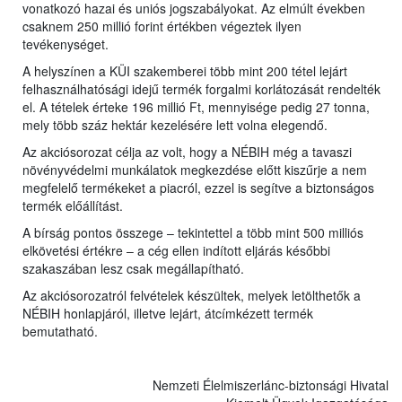
vonatkozó hazai és uniós jogszabályokat. Az elmúlt években
csaknem 250 millió forint értékben végeztek ilyen
tevékenységet.
A helyszínen a KÜI szakemberei több mint 200 tétel lejárt
felhasználhatósági idejű termék forgalmi korlátozását rendelték
el. A tételek érteke 196 millió Ft, mennyisége pedig 27 tonna,
mely több száz hektár kezelésére lett volna elegendő.
Az akciósorozat célja az volt, hogy a NÉBIH még a tavaszi
növényvédelmi munkálatok megkezdése előtt kiszűrje a nem
megfelelő termékeket a piacról, ezzel is segítve a biztonságos
termék előállítást.
A bírság pontos összege – tekintettel a több mint 500 milliós
elkövetési értékre – a cég ellen indított eljárás későbbi
szakaszában lesz csak megállapítható.
Az akciósorozatról felvételek készültek, melyek letölthetők a
NÉBIH honlapjáról, illetve lejárt, átcímkézett termék
bemutatható.
Nemzeti Élelmiszerlánc-biztonsági Hivatal