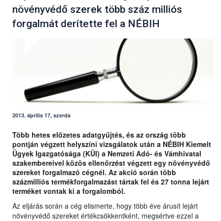
növényvédő szerek több száz milliós
forgalmát derítette fel a NÉBIH
2013. április 17, szerda
Több hetes előzetes adatgyűjtés, és az ország több
pontján végzett helyszíni vizsgálatok után a NÉBIH Kiemelt
Ügyek Igazgatósága (KÜI) a Nemzeti Adó- és Vámhivatal
szakembereivel közös ellenőrzést végzett egy növényvédő
szereket forgalmazó cégnél. Az akció során több
százmilliós termékforgalmazást tártak fel és 27 tonna lejárt
terméket vontak ki a forgalomból.
Az eljárás során a cég elismerte, hogy több éve árusít lejárt
növényvédő szereket értékcsökkentként, megsértve ezzel a