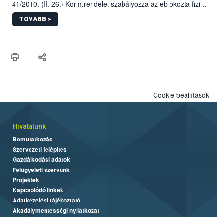
41/2010. (II. 26.) Korm.rendelet szabályozza az eb okozta fizikai
sérülés, illetve ennek veszélye keletkezésekor felmerülő
TOVÁBB >
hatósági feladatokat, valamint a veszélyes eb tartását és annak
engedélyezését. Ezen eljárások során szükség esetén be kell
vonni az ebek viselkedésének megítélésében jártas szakértőt.
Cookie beállítások
Hivatalunk
Bemutatkozás
Szervezeti felépítés
Gazdálkodási adatok
Felügyeleti szervünk
Projektek
Kapcsolódó linkek
Adatkezelési tájékoztató
Akadálymentességi nyilatkozat