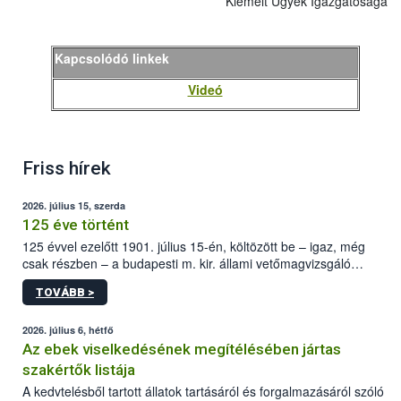
Kiemelt Ügyek Igazgatósága
Kapcsolódó linkek
Videó
Friss hírek
2026. július 15, szerda
125 éve történt
125 évvel ezelőtt 1901. július 15-én, költözött be – igaz, még
csak részben – a budapesti m. kir. állami vetőmagvizsgáló
állomás a Kis Rókus utca 15. szám alatti, Czigler Győző által
TOVÁBB >
tervezett új épületébe.
2026. július 6, hétfő
Az ebek viselkedésének megítélésében jártas
szakértők listája
A kedvtelésből tartott állatok tartásáról és forgalmazásáról szóló