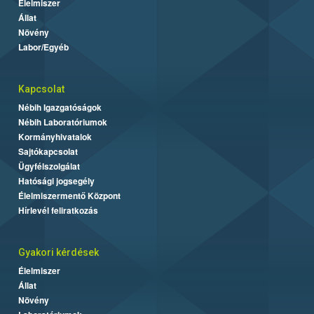
Élelmiszer
Állat
Növény
Labor/Egyéb
Kapcsolat
Nébih Igazgatóságok
Nébih Laboratóriumok
Kormányhivatalok
Sajtókapcsolat
Ügyfélszolgálat
Hatósági jogsegély
Élelmiszermentő Központ
Hírlevél feliratkozás
Gyakori kérdések
Élelmiszer
Állat
Növény