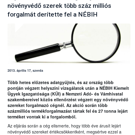
növényvédő szerek több száz milliós
forgalmát derítette fel a NÉBIH
2013. április 17, szerda
Több hetes előzetes adatgyűjtés, és az ország több
pontján végzett helyszíni vizsgálatok után a NÉBIH Kiemelt
Ügyek Igazgatósága (KÜI) a Nemzeti Adó- és Vámhivatal
szakembereivel közös ellenőrzést végzett egy növényvédő
szereket forgalmazó cégnél. Az akció során több
százmilliós termékforgalmazást tártak fel és 27 tonna lejárt
terméket vontak ki a forgalomból.
Az eljárás során a cég elismerte, hogy több éve árusít lejárt
növényvédő szereket értékcsökkentként, megsértve ezzel a