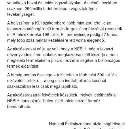
vonatkozó hazai és uniós jogszabályokat. Az elmúlt években
csaknem 250 millió forint értékben végeztek ilyen
tevékenységet.
A helyszínen a KÜI szakemberei több mint 200 tétel lejárt
felhasználhatósági idejű termék forgalmi korlátozását rendelték
el. A tételek érteke 196 millió Ft, mennyisége pedig 27 tonna,
mely több száz hektár kezelésére lett volna elegendő.
Az akciósorozat célja az volt, hogy a NÉBIH még a tavaszi
növényvédelmi munkálatok megkezdése előtt kiszűrje a nem
megfelelő termékeket a piacról, ezzel is segítve a biztonságos
termék előállítást.
A bírság pontos összege – tekintettel a több mint 500 milliós
elkövetési értékre – a cég ellen indított eljárás későbbi
szakaszában lesz csak megállapítható.
Az akciósorozatról felvételek készültek, melyek letölthetők a
NÉBIH honlapjáról, illetve lejárt, átcímkézett termék
bemutatható.
Nemzeti Élelmiszerlánc-biztonsági Hivatal