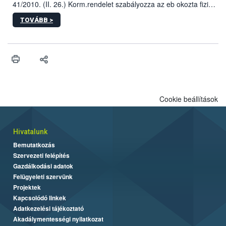
41/2010. (II. 26.) Korm.rendelet szabályozza az eb okozta fizikai
sérülés, illetve ennek veszélye keletkezésekor felmerülő
TOVÁBB >
hatósági feladatokat, valamint a veszélyes eb tartását és annak
engedélyezését. Ezen eljárások során szükség esetén be kell
vonni az ebek viselkedésének megítélésében jártas szakértőt.
Cookie beállítások
Hivatalunk
Bemutatkozás
Szervezeti felépítés
Gazdálkodási adatok
Felügyeleti szervünk
Projektek
Kapcsolódó linkek
Adatkezelési tájékoztató
Akadálymentességi nyilatkozat