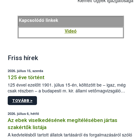
Kiemelt Ügyek Igazgatósága
Kapcsolódó linkek
Videó
Friss hírek
2026. július 15, szerda
125 éve történt
125 évvel ezelőtt 1901. július 15-én, költözött be – igaz, még
csak részben – a budapesti m. kir. állami vetőmagvizsgáló
állomás a Kis Rókus utca 15. szám alatti, Czigler Győző által
TOVÁBB >
tervezett új épületébe.
2026. július 6, hétfő
Az ebek viselkedésének megítélésében jártas
szakértők listája
A kedvtelésből tartott állatok tartásáról és forgalmazásáról szóló