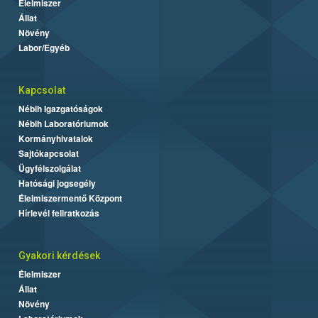
Élelmiszer
Állat
Növény
Labor/Egyéb
Kapcsolat
Nébih Igazgatóságok
Nébih Laboratóriumok
Kormányhivatalok
Sajtókapcsolat
Ügyfélszolgálat
Hatósági jogsegély
Élelmiszermentő Központ
Hírlevél feliratkozás
Gyakori kérdések
Élelmiszer
Állat
Növény