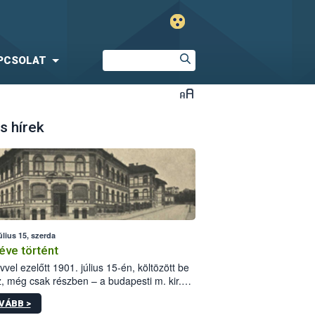
PCSOLAT
s hírek
úlius 15, szerda
éve történt
vvel ezelőtt 1901. július 15-én, költözött be
z, még csak részben – a budapesti m. kir.
i vetőmagvizsgáló állomás a Kis Rókus utca
VÁBB >
ám alatti, Czigler Győző által tervezett új