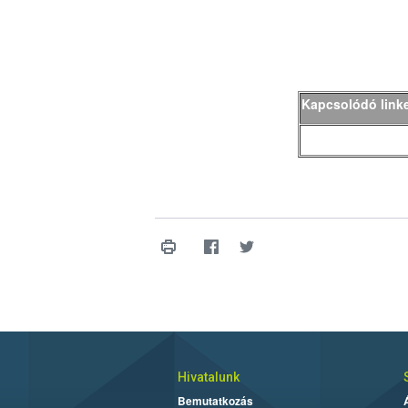
Kapcsolódó link
Hivatalunk
Bemutatkozás