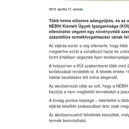
2013. április 17, szerda
Több hetes előzetes adatgyűjtés, és az o
NÉBIH Kiemelt Ügyek Igazgatósága (KÜI)
ellenőrzést végzett egy növényvédő szer
százmilliós termékforgalmazást tártak fel
Az eljárás során a cég elismerte, hogy több
megsértve ezzel a vonatkozó hazai és uniós
forint értékben végeztek ilyen tevékenysége
A helyszínen a KÜI szakemberei több mint 20
korlátozását rendelték el. A tételek érteke 
hektár kezelésére lett volna elegendő.
Az akciósorozat célja az volt, hogy a NÉB
kiszűrje a nem megfelelő termékeket a piacró
A bírság pontos összege – tekintettel a több 
eljárás későbbi szakaszában lesz csak megá
Az akciósorozatról felvételek készültek, mely
termék bemutatható.