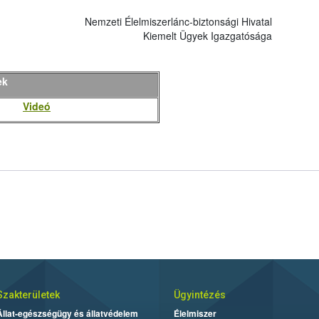
Nemzeti Élelmiszerlánc-biztonsági Hivatal
Kiemelt Ügyek Igazgatósága
ek
Videó
Szakterületek
Ügyintézés
Állat-egészségügy és állatvédelem
Élelmiszer