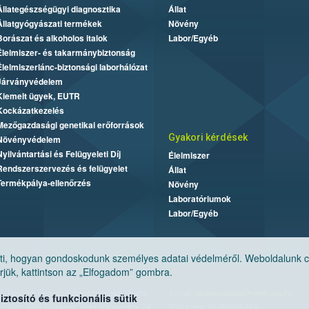
Állategészségügyi diagnosztika
Állat
Állatgyógyászati termékek
Növény
Borászat és alkoholos italok
Labor/Egyéb
Élelmiszer- és takarmánybiztonság
Élelmiszerlánc-biztonsági laborhálózat
Járványvédelem
Kiemelt ügyek, EUTR
Kockázatkezelés
Mezőgazdasági genetikai erőforrások
Gyakori kérdések
Növényvédelem
Nyilvántartási és Felügyeleti Díj
Élelmiszer
Rendszerszervezés és felügyelet
Állat
Termékpálya-ellenőrzés
Növény
Laboratóriumok
Labor/Egyéb
, hogyan gondoskodunk személyes adatai védelméről. Weboldalunk cook
jük, kattintson az „Elfogadom” gombra.
Nemzeti Élelmiszerlánc-biztonsági Hivatal
E-mail:
ugyfelszolgalat@nebih.gov.hu
tosító és funkcionális sütik
Cím: 1024 Budapest, Keleti Károly utca. 24.
Zöld szám: 06-80/263-244