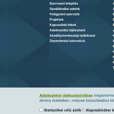
Szervezeti felépítés
Gazdálkodási adatok
Felügyeleti szervünk
Projektek
Kapcsolódó linkek
Adatkezelési tájékoztató
Akadálymentességi nyilatkozat
Üzemeltetési információ
Adatkezelési tájékoztatónkban
megismerheti
élmény érdekében, melynek biztosításához kér
Statisztikai célú sütik
Alapműködést biz