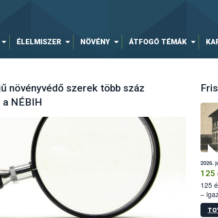
ÉLELMISZER
NÖVÉNY
ÁTFOGÓ TÉMÁK
KA
ejű növényvédő szerek több száz
Fris
el a NÉBIH
2026. j
125 
125 é
– iga
állam
TO
15. sz