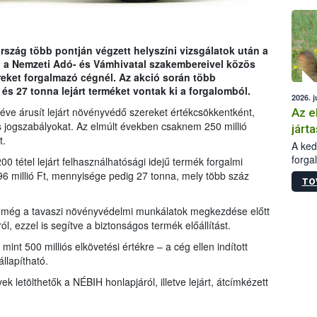
épüle
rszág több pontján végzett helyszíni vizsgálatok után a
 a Nemzeti Adó- és Vámhivatal szakembereivel közös
eket forgalmazó cégnél. Az akció során több
 és 27 tonna lejárt terméket vontak ki a forgalomból.
2026. j
 éve árusít lejárt növényvédő szereket értékcsökkentként,
Az e
 jogszabályokat. Az elmúlt években csaknem 250 millió
járta
t.
A kedv
forga
0 tétel lejárt felhasználhatósági idejű termék forgalmi
Korm.
196 millió Ft, mennyisége pedig 27 tonna, mely több száz
TO
sérül
felme
IH még a tavaszi növényvédelmi munkálatok megkezdése előtt
veszé
l, ezzel is segítve a biztonságos termék előállítást.
Ezen 
vonni
mint 500 milliós elkövetési értékre – a cég ellen indított
jártas
llapítható.
ek letölthetők a NÉBIH honlapjáról, illetve lejárt, átcímkézett