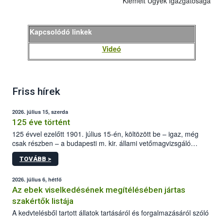
Kiemelt Ügyek Igazgatósága
Kapcsolódó linkek
Videó
Friss hírek
2026. július 15, szerda
125 éve történt
125 évvel ezelőtt 1901. július 15-én, költözött be – igaz, még
csak részben – a budapesti m. kir. állami vetőmagvizsgáló
állomás a Kis Rókus utca 15. szám alatti, Czigler Győző által
TOVÁBB >
tervezett új épületébe.
2026. július 6, hétfő
Az ebek viselkedésének megítélésében jártas
szakértők listája
A kedvtelésből tartott állatok tartásáról és forgalmazásáról szóló