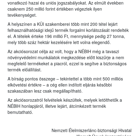
vonatkozó hazai és uniós jogszabályokat. Az elmúlt években
csaknem 250 millió forint értékben végeztek ilyen
tevékenységet.
A helyszínen a KÜI szakemberei több mint 200 tétel lejárt
felhasználhatósági idejű termék forgalmi korlátozását rendelték
el. A tételek érteke 196 millió Ft, mennyisége pedig 27 tonna,
mely több száz hektár kezelésére lett volna elegendő.
Az akciósorozat célja az volt, hogy a NÉBIH még a tavaszi
növényvédelmi munkálatok megkezdése előtt kiszűrje a nem
megfelelő termékeket a piacról, ezzel is segítve a biztonságos
termék előállítást.
A bírság pontos összege – tekintettel a több mint 500 milliós
elkövetési értékre – a cég ellen indított eljárás későbbi
szakaszában lesz csak megállapítható.
Az akciósorozatról felvételek készültek, melyek letölthetők a
NÉBIH honlapjáról, illetve lejárt, átcímkézett termék
bemutatható.
Nemzeti Élelmiszerlánc-biztonsági Hivatal