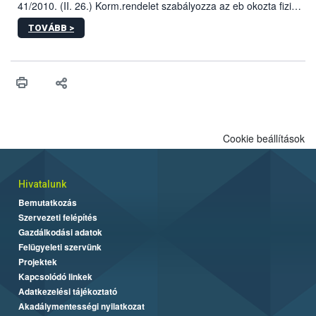
41/2010. (II. 26.) Korm.rendelet szabályozza az eb okozta fizikai
sérülés, illetve ennek veszélye keletkezésekor felmerülő
TOVÁBB >
hatósági feladatokat, valamint a veszélyes eb tartását és annak
engedélyezését. Ezen eljárások során szükség esetén be kell
vonni az ebek viselkedésének megítélésében jártas szakértőt.
Cookie beállítások
Hivatalunk
Bemutatkozás
Szervezeti felépítés
Gazdálkodási adatok
Felügyeleti szervünk
Projektek
Kapcsolódó linkek
Adatkezelési tájékoztató
Akadálymentességi nyilatkozat