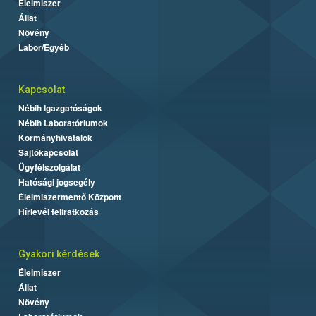
Élelmiszer
Állat
Növény
Labor/Egyéb
Kapcsolat
Nébih Igazgatóságok
Nébih Laboratóriumok
Kormányhivatalok
Sajtókapcsolat
Ügyfélszolgálat
Hatósági jogsegély
Élelmiszermentő Központ
Hírlevél feliratkozás
Gyakori kérdések
Élelmiszer
Állat
Növény