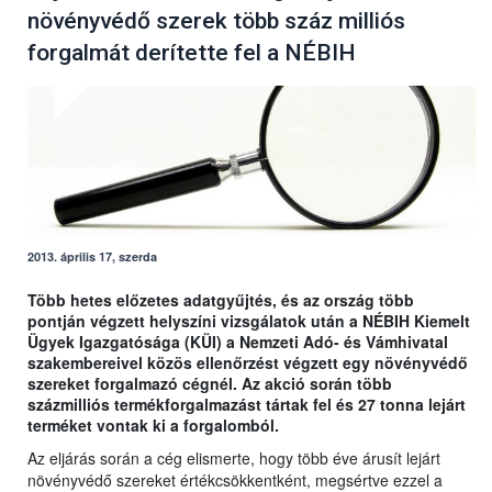
növényvédő szerek több száz milliós
forgalmát derítette fel a NÉBIH
2013. április 17, szerda
Több hetes előzetes adatgyűjtés, és az ország több
pontján végzett helyszíni vizsgálatok után a NÉBIH Kiemelt
Ügyek Igazgatósága (KÜI) a Nemzeti Adó- és Vámhivatal
szakembereivel közös ellenőrzést végzett egy növényvédő
szereket forgalmazó cégnél. Az akció során több
százmilliós termékforgalmazást tártak fel és 27 tonna lejárt
terméket vontak ki a forgalomból.
Az eljárás során a cég elismerte, hogy több éve árusít lejárt
növényvédő szereket értékcsökkentként, megsértve ezzel a