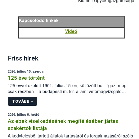
Kiemelt Ügyek Igazgatósága
Kapcsolódó linkek
Videó
Friss hírek
2026. július 15, szerda
125 éve történt
125 évvel ezelőtt 1901. július 15-én, költözött be – igaz, még
csak részben – a budapesti m. kir. állami vetőmagvizsgáló
állomás a Kis Rókus utca 15. szám alatti, Czigler Győző által
TOVÁBB >
tervezett új épületébe.
2026. július 6, hétfő
Az ebek viselkedésének megítélésében jártas
szakértők listája
A kedvtelésből tartott állatok tartásáról és forgalmazásáról szóló