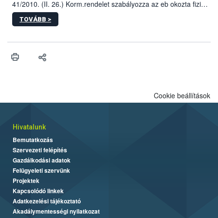
41/2010. (II. 26.) Korm.rendelet szabályozza az eb okozta fizikai
sérülés, illetve ennek veszélye keletkezésekor felmerülő
TOVÁBB >
hatósági feladatokat, valamint a veszélyes eb tartását és annak
engedélyezését. Ezen eljárások során szükség esetén be kell
vonni az ebek viselkedésének megítélésében jártas szakértőt.
Cookie beállítások
Hivatalunk
Bemutatkozás
Szervezeti felépítés
Gazdálkodási adatok
Felügyeleti szervünk
Projektek
Kapcsolódó linkek
Adatkezelési tájékoztató
Akadálymentességi nyilatkozat