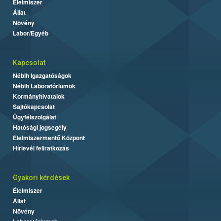
Élelmiszer
Állat
Növény
Labor/Egyéb
Kapcsolat
Nébih Igazgatóságok
Nébih Laboratóriumok
Kormányhivatalok
Sajtókapcsolat
Ügyfélszolgálat
Hatósági jogsegély
Élelmiszermentő Központ
Hírlevél feliratkozás
Gyakori kérdések
Élelmiszer
Állat
Növény