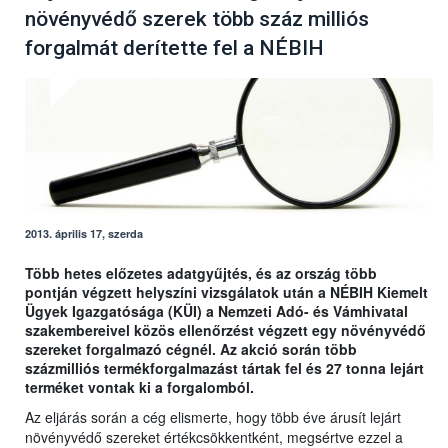
növényvédő szerek több száz milliós
forgalmát derítette fel a NÉBIH
2013. április 17, szerda
Több hetes előzetes adatgyűjtés, és az ország több
pontján végzett helyszíni vizsgálatok után a NÉBIH Kiemelt
Ügyek Igazgatósága (KÜI) a Nemzeti Adó- és Vámhivatal
szakembereivel közös ellenőrzést végzett egy növényvédő
szereket forgalmazó cégnél. Az akció során több
százmilliós termékforgalmazást tártak fel és 27 tonna lejárt
terméket vontak ki a forgalomból.
Az eljárás során a cég elismerte, hogy több éve árusít lejárt
növényvédő szereket értékcsökkentként, megsértve ezzel a