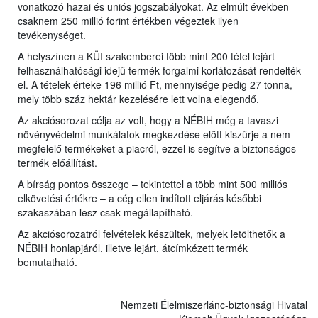
vonatkozó hazai és uniós jogszabályokat. Az elmúlt években
csaknem 250 millió forint értékben végeztek ilyen
tevékenységet.
A helyszínen a KÜI szakemberei több mint 200 tétel lejárt
felhasználhatósági idejű termék forgalmi korlátozását rendelték
el. A tételek érteke 196 millió Ft, mennyisége pedig 27 tonna,
mely több száz hektár kezelésére lett volna elegendő.
Az akciósorozat célja az volt, hogy a NÉBIH még a tavaszi
növényvédelmi munkálatok megkezdése előtt kiszűrje a nem
megfelelő termékeket a piacról, ezzel is segítve a biztonságos
termék előállítást.
A bírság pontos összege – tekintettel a több mint 500 milliós
elkövetési értékre – a cég ellen indított eljárás későbbi
szakaszában lesz csak megállapítható.
Az akciósorozatról felvételek készültek, melyek letölthetők a
NÉBIH honlapjáról, illetve lejárt, átcímkézett termék
bemutatható.
Nemzeti Élelmiszerlánc-biztonsági Hivatal