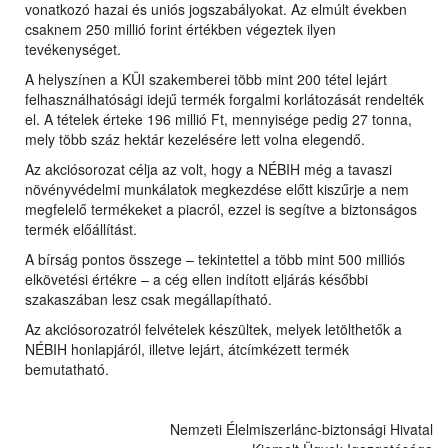
vonatkozó hazai és uniós jogszabályokat. Az elmúlt években
csaknem 250 millió forint értékben végeztek ilyen
tevékenységet.
A helyszínen a KÜI szakemberei több mint 200 tétel lejárt
felhasználhatósági idejű termék forgalmi korlátozását rendelték
el. A tételek érteke 196 millió Ft, mennyisége pedig 27 tonna,
mely több száz hektár kezelésére lett volna elegendő.
Az akciósorozat célja az volt, hogy a NÉBIH még a tavaszi
növényvédelmi munkálatok megkezdése előtt kiszűrje a nem
megfelelő termékeket a piacról, ezzel is segítve a biztonságos
termék előállítást.
A bírság pontos összege – tekintettel a több mint 500 milliós
elkövetési értékre – a cég ellen indított eljárás későbbi
szakaszában lesz csak megállapítható.
Az akciósorozatról felvételek készültek, melyek letölthetők a
NÉBIH honlapjáról, illetve lejárt, átcímkézett termék
bemutatható.
Nemzeti Élelmiszerlánc-biztonsági Hivatal