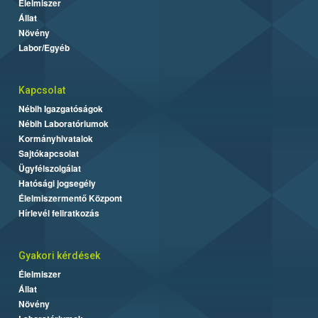
Élelmiszer
Állat
Növény
Labor/Egyéb
Kapcsolat
Nébih Igazgatóságok
Nébih Laboratóriumok
Kormányhivatalok
Sajtókapcsolat
Ügyfélszolgálat
Hatósági jogsegély
Élelmiszermentő Központ
Hírlevél feliratkozás
Gyakori kérdések
Élelmiszer
Állat
Növény