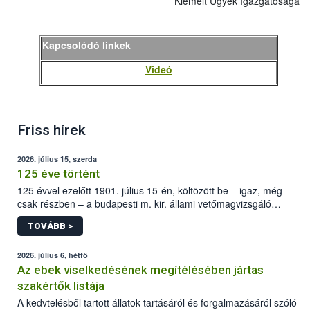
Kiemelt Ügyek Igazgatósága
Kapcsolódó linkek
Videó
Friss hírek
2026. július 15, szerda
125 éve történt
125 évvel ezelőtt 1901. július 15-én, költözött be – igaz, még
csak részben – a budapesti m. kir. állami vetőmagvizsgáló
állomás a Kis Rókus utca 15. szám alatti, Czigler Győző által
TOVÁBB >
tervezett új épületébe.
2026. július 6, hétfő
Az ebek viselkedésének megítélésében jártas
szakértők listája
A kedvtelésből tartott állatok tartásáról és forgalmazásáról szóló