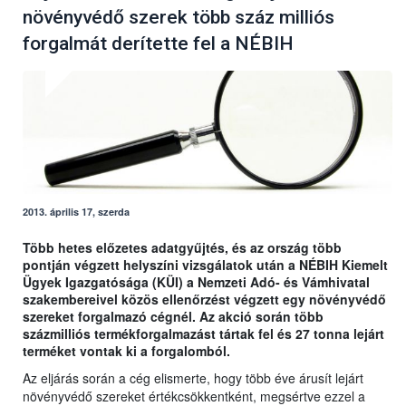
növényvédő szerek több száz milliós
forgalmát derítette fel a NÉBIH
2013. április 17, szerda
Több hetes előzetes adatgyűjtés, és az ország több
pontján végzett helyszíni vizsgálatok után a NÉBIH Kiemelt
Ügyek Igazgatósága (KÜI) a Nemzeti Adó- és Vámhivatal
szakembereivel közös ellenőrzést végzett egy növényvédő
szereket forgalmazó cégnél. Az akció során több
százmilliós termékforgalmazást tártak fel és 27 tonna lejárt
terméket vontak ki a forgalomból.
Az eljárás során a cég elismerte, hogy több éve árusít lejárt
növényvédő szereket értékcsökkentként, megsértve ezzel a