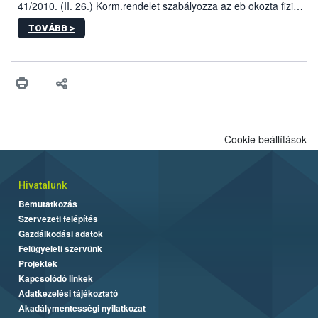
41/2010. (II. 26.) Korm.rendelet szabályozza az eb okozta fizikai
sérülés, illetve ennek veszélye keletkezésekor felmerülő
TOVÁBB >
hatósági feladatokat, valamint a veszélyes eb tartását és annak
engedélyezését. Ezen eljárások során szükség esetén be kell
vonni az ebek viselkedésének megítélésében jártas szakértőt.
Cookie beállítások
Hivatalunk
Bemutatkozás
Szervezeti felépítés
Gazdálkodási adatok
Felügyeleti szervünk
Projektek
Kapcsolódó linkek
Adatkezelési tájékoztató
Akadálymentességi nyilatkozat