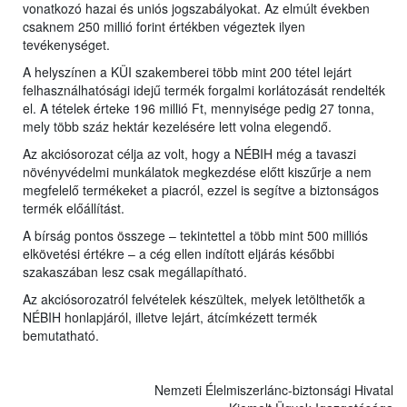
vonatkozó hazai és uniós jogszabályokat. Az elmúlt években
csaknem 250 millió forint értékben végeztek ilyen
tevékenységet.
A helyszínen a KÜI szakemberei több mint 200 tétel lejárt
felhasználhatósági idejű termék forgalmi korlátozását rendelték
el. A tételek érteke 196 millió Ft, mennyisége pedig 27 tonna,
mely több száz hektár kezelésére lett volna elegendő.
Az akciósorozat célja az volt, hogy a NÉBIH még a tavaszi
növényvédelmi munkálatok megkezdése előtt kiszűrje a nem
megfelelő termékeket a piacról, ezzel is segítve a biztonságos
termék előállítást.
A bírság pontos összege – tekintettel a több mint 500 milliós
elkövetési értékre – a cég ellen indított eljárás későbbi
szakaszában lesz csak megállapítható.
Az akciósorozatról felvételek készültek, melyek letölthetők a
NÉBIH honlapjáról, illetve lejárt, átcímkézett termék
bemutatható.
Nemzeti Élelmiszerlánc-biztonsági Hivatal