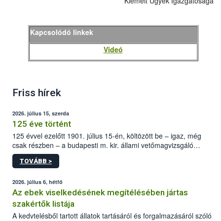
Kiemelt Ügyek Igazgatósága
Kapcsolódó linkek
Videó
Friss hírek
2026. július 15, szerda
125 éve történt
125 évvel ezelőtt 1901. július 15-én, költözött be – igaz, még
csak részben – a budapesti m. kir. állami vetőmagvizsgáló
állomás a Kis Rókus utca 15. szám alatti, Czigler Győző által
TOVÁBB >
tervezett új épületébe.
2026. július 6, hétfő
Az ebek viselkedésének megítélésében jártas
szakértők listája
A kedvtelésből tartott állatok tartásáról és forgalmazásáról szóló