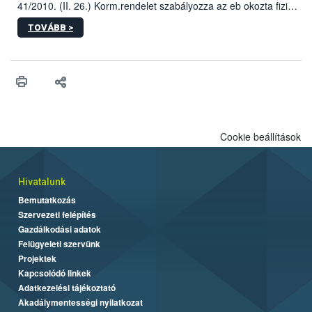
41/2010. (II. 26.) Korm.rendelet szabályozza az eb okozta fizikai
sérülés, illetve ennek veszélye keletkezésekor felmerülő
TOVÁBB >
hatósági feladatokat, valamint a veszélyes eb tartását és annak
engedélyezését. Ezen eljárások során szükség esetén be kell
vonni az ebek viselkedésének megítélésében jártas szakértőt.
Cookie beállítások
Hivatalunk
Bemutatkozás
Szervezeti felépítés
Gazdálkodási adatok
Felügyeleti szervünk
Projektek
Kapcsolódó linkek
Adatkezelési tájékoztató
Akadálymentességi nyilatkozat