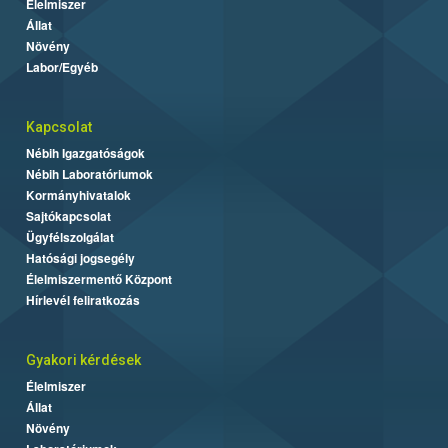
Élelmiszer
Állat
Növény
Labor/Egyéb
Kapcsolat
Nébih Igazgatóságok
Nébih Laboratóriumok
Kormányhivatalok
Sajtókapcsolat
Ügyfélszolgálat
Hatósági jogsegély
Élelmiszermentő Központ
Hírlevél feliratkozás
Gyakori kérdések
Élelmiszer
Állat
Növény