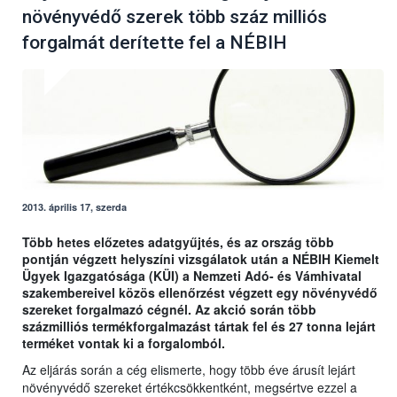
növényvédő szerek több száz milliós
forgalmát derítette fel a NÉBIH
2013. április 17, szerda
Több hetes előzetes adatgyűjtés, és az ország több
pontján végzett helyszíni vizsgálatok után a NÉBIH Kiemelt
Ügyek Igazgatósága (KÜI) a Nemzeti Adó- és Vámhivatal
szakembereivel közös ellenőrzést végzett egy növényvédő
szereket forgalmazó cégnél. Az akció során több
százmilliós termékforgalmazást tártak fel és 27 tonna lejárt
terméket vontak ki a forgalomból.
Az eljárás során a cég elismerte, hogy több éve árusít lejárt
növényvédő szereket értékcsökkentként, megsértve ezzel a