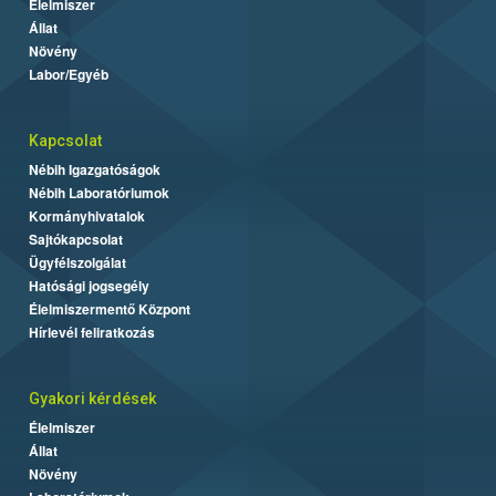
Élelmiszer
Állat
Növény
Labor/Egyéb
Kapcsolat
Nébih Igazgatóságok
Nébih Laboratóriumok
Kormányhivatalok
Sajtókapcsolat
Ügyfélszolgálat
Hatósági jogsegély
Élelmiszermentő Központ
Hírlevél feliratkozás
Gyakori kérdések
Élelmiszer
Állat
Növény