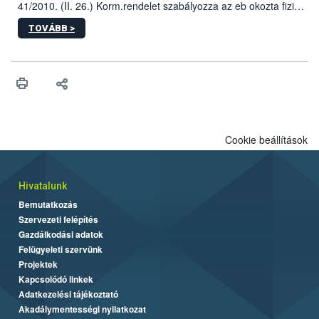
41/2010. (II. 26.) Korm.rendelet szabályozza az eb okozta fizikai
sérülés, illetve ennek veszélye keletkezésekor felmerülő
TOVÁBB >
hatósági feladatokat, valamint a veszélyes eb tartását és annak
engedélyezését. Ezen eljárások során szükség esetén be kell
vonni az ebek viselkedésének megítélésében jártas szakértőt.
Cookie beállítások
Hivatalunk
Bemutatkozás
Szervezeti felépítés
Gazdálkodási adatok
Felügyeleti szervünk
Projektek
Kapcsolódó linkek
Adatkezelési tájékoztató
Akadálymentességi nyilatkozat