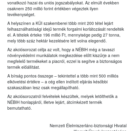
vonatkozó hazai és uniós jogszabályokat. Az elmúlt években
csaknem 250 millió forint értékben végeztek ilyen
tevékenységet.
A helyszínen a KÜI szakemberei több mint 200 tétel lejárt
felhasználhatósági idejű termék forgalmi korlátozását rendelték
el. A tételek érteke 196 millió Ft, mennyisége pedig 27 tonna,
mely több száz hektár kezelésére lett volna elegendő.
Az akciósorozat célja az volt, hogy a NÉBIH még a tavaszi
növényvédelmi munkálatok megkezdése előtt kiszűrje a nem
megfelelő termékeket a piacról, ezzel is segítve a biztonságos
termék előállítást.
A bírság pontos összege – tekintettel a több mint 500 milliós
elkövetési értékre – a cég ellen indított eljárás későbbi
szakaszában lesz csak megállapítható.
Az akciósorozatról felvételek készültek, melyek letölthetők a
NÉBIH honlapjáról, illetve lejárt, átcímkézett termék
bemutatható.
Nemzeti Élelmiszerlánc-biztonsági Hivatal