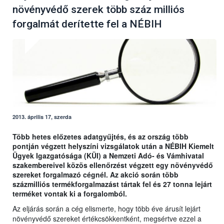
növényvédő szerek több száz milliós
forgalmát derítette fel a NÉBIH
2013. április 17, szerda
Több hetes előzetes adatgyűjtés, és az ország több
pontján végzett helyszíni vizsgálatok után a NÉBIH Kiemelt
Ügyek Igazgatósága (KÜI) a Nemzeti Adó- és Vámhivatal
szakembereivel közös ellenőrzést végzett egy növényvédő
szereket forgalmazó cégnél. Az akció során több
százmilliós termékforgalmazást tártak fel és 27 tonna lejárt
terméket vontak ki a forgalomból.
Az eljárás során a cég elismerte, hogy több éve árusít lejárt
növényvédő szereket értékcsökkentként, megsértve ezzel a