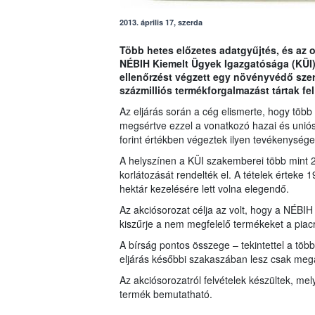
2013. április 17, szerda
Több hetes előzetes adatgyűjtés, és az o
NÉBIH Kiemelt Ügyek Igazgatósága (KÜI)
ellenőrzést végzett egy növényvédő szer
százmilliós termékforgalmazást tártak fel
Az eljárás során a cég elismerte, hogy több
megsértve ezzel a vonatkozó hazai és uniós
forint értékben végeztek ilyen tevékenysége
A helyszínen a KÜI szakemberei több mint 20
korlátozását rendelték el. A tételek érteke 
hektár kezelésére lett volna elegendő.
Az akciósorozat célja az volt, hogy a NÉB
kiszűrje a nem megfelelő termékeket a piacró
A bírság pontos összege – tekintettel a több 
eljárás későbbi szakaszában lesz csak megá
Az akciósorozatról felvételek készültek, mely
termék bemutatható.