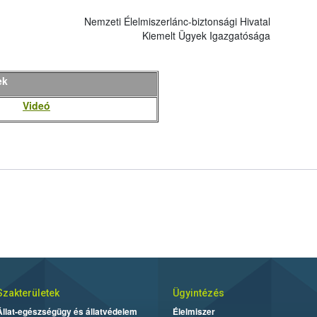
Nemzeti Élelmiszerlánc-biztonsági Hivatal
Kiemelt Ügyek Igazgatósága
ek
Videó
Szakterületek
Ügyintézés
Állat-egészségügy és állatvédelem
Élelmiszer