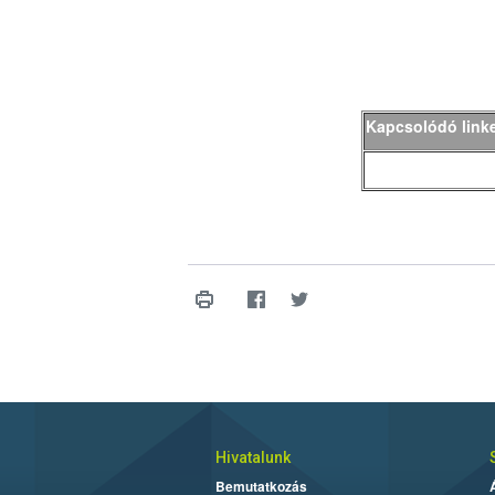
Kapcsolódó link
Hivatalunk
Bemutatkozás