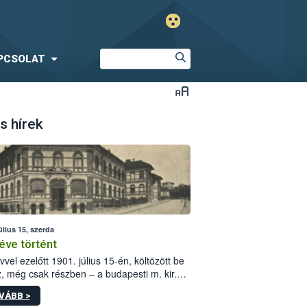
PCSOLAT
s hírek
úlius 15, szerda
éve történt
vvel ezelőtt 1901. július 15-én, költözött be
z, még csak részben – a budapesti m. kir.
i vetőmagvizsgáló állomás a Kis Rókus utca
VÁBB >
ám alatti, Czigler Győző által tervezett új