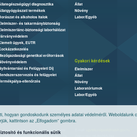
Állategészségügyi diagnosztika
Állat
Állatgyógyászati termékek
Növény
Borászat és alkoholos italok
Labor/Egyéb
Élelmiszer- és takarmánybiztonság
Élelmiszerlánc-biztonsági laborhálózat
Járványvédelem
Kiemelt ügyek, EUTR
Kockázatkezelés
Mezőgazdasági genetikai erőforrások
Gyakori kérdések
Növényvédelem
Nyilvántartási és Felügyeleti Díj
Élelmiszer
Rendszerszervezés és felügyelet
Állat
Termékpálya-ellenőrzés
Növény
Laboratóriumok
Labor/Egyéb
, hogyan gondoskodunk személyes adatai védelméről. Weboldalunk cook
jük, kattintson az „Elfogadom” gombra.
Nemzeti Élelmiszerlánc-biztonsági Hivatal
E-mail:
ugyfelszolgalat@nebih.gov.hu
tosító és funkcionális sütik
Cím: 1024 Budapest, Keleti Károly utca. 24.
Zöld szám: 06-80/263-244