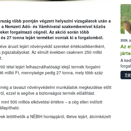
épüle
rszág több pontján végzett helyszíni vizsgálatok után a
 a Nemzeti Adó- és Vámhivatal szakembereivel közös
eket forgalmazó cégnél. Az akció során több
 és 27 tonna lejárt terméket vontak ki a forgalomból.
2026. j
 éve árusít lejárt növényvédő szereket értékcsökkentként,
Az e
 jogszabályokat. Az elmúlt években csaknem 250 millió
járta
t.
A kedv
forga
0 tétel lejárt felhasználhatósági idejű termék forgalmi
Korm.
196 millió Ft, mennyisége pedig 27 tonna, mely több száz
TO
sérül
felme
IH még a tavaszi növényvédelmi munkálatok megkezdése előtt
veszé
l, ezzel is segítve a biztonságos termék előállítást.
Ezen 
vonni
mint 500 milliós elkövetési értékre – a cég ellen indított
jártas
llapítható.
ek letölthetők a NÉBIH honlapjáról, illetve lejárt, átcímkézett