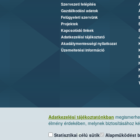
Szervezeti felépítés
Gazdálkodási adatok
Felügyeleti szervünk
Projektek
Kapcsolódó linkek
Adatkezelési tájékoztató
Akadálymentességi nyilatkozat
Üzemeltetési információ
Adatkezelési tájékoztatónkban
megismerheti
élmény érdekében, melynek biztosításához kér
Statisztikai célú sütik
Alapműködést biz