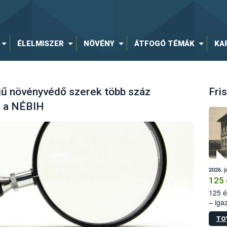
ÉLELMISZER
NÖVÉNY
ÁTFOGÓ TÉMÁK
KA
ejű növényvédő szerek több száz
Fris
el a NÉBIH
2026. j
125 
125 é
– iga
állam
TO
15. sz