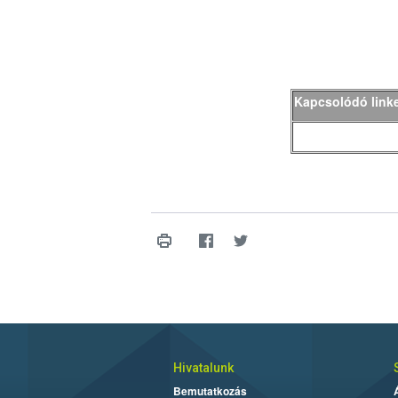
Kapcsolódó link
Hivatalunk
Bemutatkozás