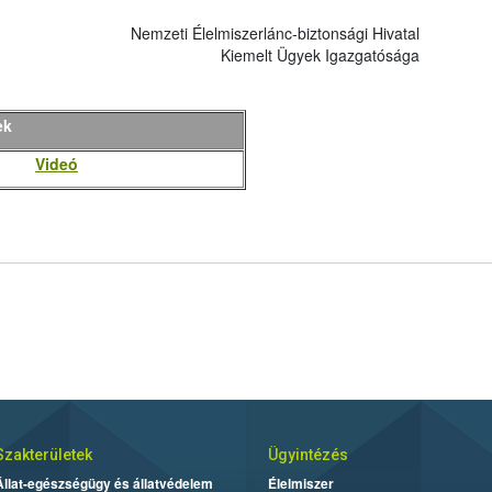
Nemzeti Élelmiszerlánc-biztonsági Hivatal
Kiemelt Ügyek Igazgatósága
ek
Videó
Szakterületek
Ügyintézés
Állat-egészségügy és állatvédelem
Élelmiszer