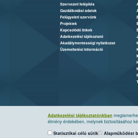
Szervezeti felépítés
Gazdálkodási adatok
Felügyeleti szervünk
Projektek
Kapcsolódó linkek
Adatkezelési tájékoztató
Akadálymentességi nyilatkozat
Üzemeltetési információ
Adatkezelési tájékoztatónkban
megismerheti
élmény érdekében, melynek biztosításához kér
Statisztikai célú sütik
Alapműködést biz