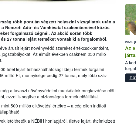
épüle
rszág több pontján végzett helyszíni vizsgálatok után a
 a Nemzeti Adó- és Vámhivatal szakembereivel közös
eket forgalmazó cégnél. Az akció során több
 és 27 tonna lejárt terméket vontak ki a forgalomból.
2026. j
 éve árusít lejárt növényvédő szereket értékcsökkentként,
Az e
 jogszabályokat. Az elmúlt években csaknem 250 millió
járta
t.
A kedv
forga
0 tétel lejárt felhasználhatósági idejű termék forgalmi
Korm.
196 millió Ft, mennyisége pedig 27 tonna, mely több száz
TO
sérül
felme
IH még a tavaszi növényvédelmi munkálatok megkezdése előtt
veszé
l, ezzel is segítve a biztonságos termék előállítást.
Ezen 
vonni
mint 500 milliós elkövetési értékre – a cég ellen indított
jártas
llapítható.
ek letölthetők a NÉBIH honlapjáról, illetve lejárt, átcímkézett