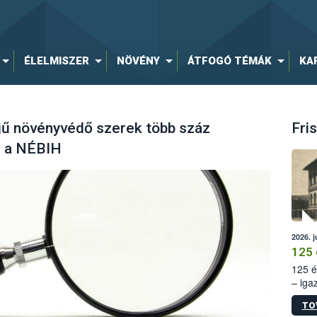
ÉLELMISZER
NÖVÉNY
ÁTFOGÓ TÉMÁK
KA
ejű növényvédő szerek több száz
Fris
el a NÉBIH
2026. j
125 
125 é
– iga
állam
TO
15. sz