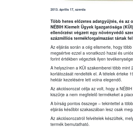
2013. április 17, szerda
Több hetes előzetes adatgyűjtés, és az o
NÉBIH Kiemelt Ügyek Igazgatósága (KÜI)
ellenőrzést végzett egy növényvédő szer
százmilliós termékforgalmazást tártak fel
Az eljárás során a cég elismerte, hogy több
megsértve ezzel a vonatkozó hazai és uniós
forint értékben végeztek ilyen tevékenysége
A helyszínen a KÜI szakemberei több mint 20
korlátozását rendelték el. A tételek érteke 
hektár kezelésére lett volna elegendő.
Az akciósorozat célja az volt, hogy a NÉB
kiszűrje a nem megfelelő termékeket a piacró
A bírság pontos összege – tekintettel a több 
eljárás későbbi szakaszában lesz csak megá
Az akciósorozatról felvételek készültek, mely
termék bemutatható.