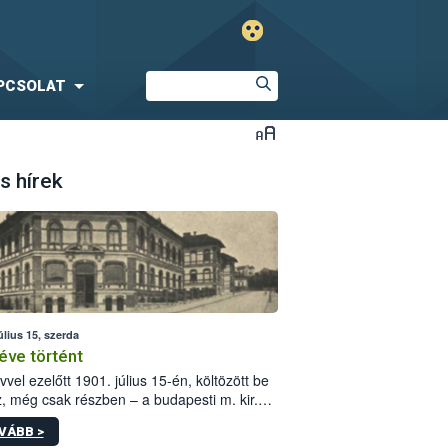
PCSOLAT
s hírek
úlius 15, szerda
éve történt
vvel ezelőtt 1901. július 15-én, költözött be
z, még csak részben – a budapesti m. kir.
i vetőmagvizsgáló állomás a Kis Rókus utca
VÁBB >
ám alatti, Czigler Győző által tervezett új