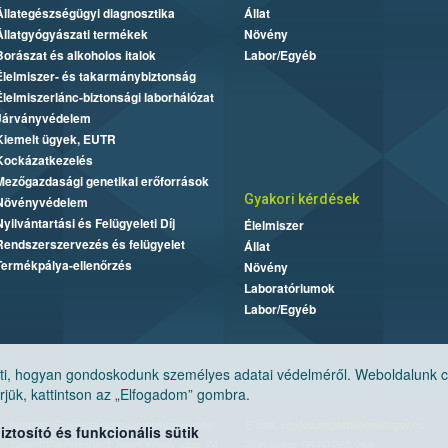
Állategészségügyi diagnosztika
Állat
Állatgyógyászati termékek
Növény
Borászat és alkoholos italok
Labor/Egyéb
Élelmiszer- és takarmánybiztonság
Élelmiszerlánc-biztonsági laborhálózat
Járványvédelem
Kiemelt ügyek, EUTR
Kockázatkezelés
Mezőgazdasági genetikai erőforrások
Gyakori kérdések
Növényvédelem
Nyilvántartási és Felügyeleti Díj
Élelmiszer
Rendszerszervezés és felügyelet
Állat
Termékpálya-ellenőrzés
Növény
Laboratóriumok
Labor/Egyéb
, hogyan gondoskodunk személyes adatai védelméről. Weboldalunk cook
jük, kattintson az „Elfogadom” gombra.
Nemzeti Élelmiszerlánc-biztonsági Hivatal
E-mail:
ugyfelszolgalat@nebih.gov.hu
tosító és funkcionális sütik
Cím: 1024 Budapest, Keleti Károly utca. 24.
Zöld szám: 06-80/263-244