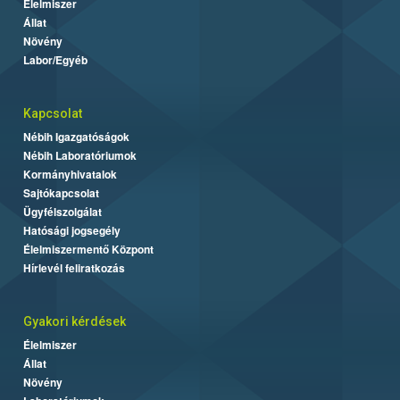
Élelmiszer
Állat
Növény
Labor/Egyéb
Kapcsolat
Nébih Igazgatóságok
Nébih Laboratóriumok
Kormányhivatalok
Sajtókapcsolat
Ügyfélszolgálat
Hatósági jogsegély
Élelmiszermentő Központ
Hírlevél feliratkozás
Gyakori kérdések
Élelmiszer
Állat
Növény