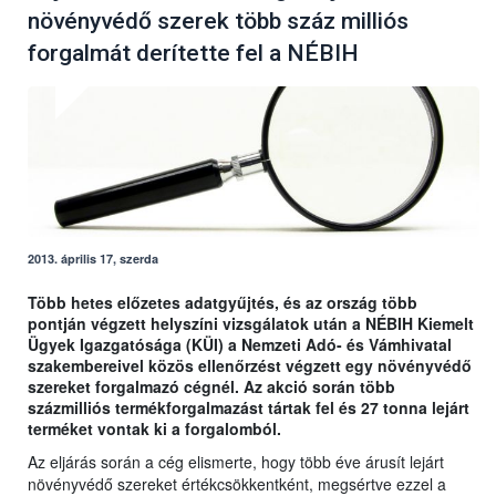
növényvédő szerek több száz milliós
forgalmát derítette fel a NÉBIH
2013. április 17, szerda
Több hetes előzetes adatgyűjtés, és az ország több
pontján végzett helyszíni vizsgálatok után a NÉBIH Kiemelt
Ügyek Igazgatósága (KÜI) a Nemzeti Adó- és Vámhivatal
szakembereivel közös ellenőrzést végzett egy növényvédő
szereket forgalmazó cégnél. Az akció során több
százmilliós termékforgalmazást tártak fel és 27 tonna lejárt
terméket vontak ki a forgalomból.
Az eljárás során a cég elismerte, hogy több éve árusít lejárt
növényvédő szereket értékcsökkentként, megsértve ezzel a