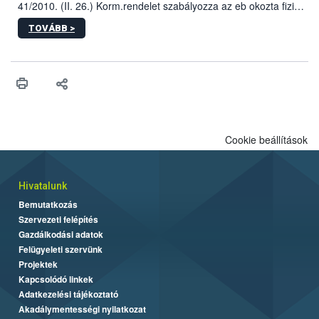
41/2010. (II. 26.) Korm.rendelet szabályozza az eb okozta fizikai
sérülés, illetve ennek veszélye keletkezésekor felmerülő
TOVÁBB >
hatósági feladatokat, valamint a veszélyes eb tartását és annak
engedélyezését. Ezen eljárások során szükség esetén be kell
vonni az ebek viselkedésének megítélésében jártas szakértőt.
Cookie beállítások
Hivatalunk
Bemutatkozás
Szervezeti felépítés
Gazdálkodási adatok
Felügyeleti szervünk
Projektek
Kapcsolódó linkek
Adatkezelési tájékoztató
Akadálymentességi nyilatkozat