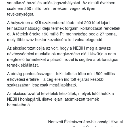
vonatkozó hazai és uniós jogszabályokat. Az elmúlt években
csaknem 250 millió forint értékben végeztek ilyen
tevékenységet.
A helyszínen a KÜI szakemberei több mint 200 tétel lejárt
felhasználhatósági idejű termék forgalmi korlátozását rendelték
el. A tételek érteke 196 millió Ft, mennyisége pedig 27 tonna,
mely több száz hektár kezelésére lett volna elegendő.
Az akciósorozat célja az volt, hogy a NÉBIH még a tavaszi
növényvédelmi munkálatok megkezdése előtt kiszűrje a nem
megfelelő termékeket a piacról, ezzel is segítve a biztonságos
termék előállítást.
A bírság pontos összege – tekintettel a több mint 500 milliós
elkövetési értékre – a cég ellen indított eljárás későbbi
szakaszában lesz csak megállapítható.
Az akciósorozatról felvételek készültek, melyek letölthetők a
NÉBIH honlapjáról, illetve lejárt, átcímkézett termék
bemutatható.
Nemzeti Élelmiszerlánc-biztonsági Hivatal