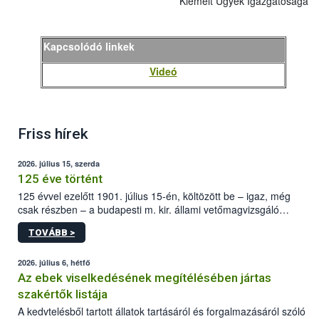
Kiemelt Ügyek Igazgatósága
Kapcsolódó linkek
Videó
Friss hírek
2026. július 15, szerda
125 éve történt
125 évvel ezelőtt 1901. július 15-én, költözött be – igaz, még
csak részben – a budapesti m. kir. állami vetőmagvizsgáló
állomás a Kis Rókus utca 15. szám alatti, Czigler Győző által
TOVÁBB >
tervezett új épületébe.
2026. július 6, hétfő
Az ebek viselkedésének megítélésében jártas
szakértők listája
A kedvtelésből tartott állatok tartásáról és forgalmazásáról szóló