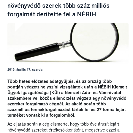
növényvédő szerek több száz milliós
forgalmát derítette fel a NÉBIH
2013. április 17, szerda
Több hetes előzetes adatgyűjtés, és az ország több
pontján végzett helyszíni vizsgálatok után a NÉBIH Kiemelt
Ügyek Igazgatósága (KÜI) a Nemzeti Adó- és Vámhivatal
szakembereivel közös ellenőrzést végzett egy növényvédő
szereket forgalmazó cégnél. Az akció során több
százmilliós termékforgalmazást tártak fel és 27 tonna lejárt
terméket vontak ki a forgalomból.
Az eljárás során a cég elismerte, hogy több éve árusít lejárt
növényvédő szereket értékcsökkentként, megsértve ezzel a