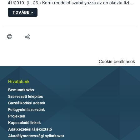
41/2010. (II. 26.) Korm.rendelet szabályozza az eb okozta fizikai
sérülés, illetve ennek veszélye keletkezésekor felmerülő
TOVÁBB >
hatósági feladatokat, valamint a veszélyes eb tartását és annak
engedélyezését. Ezen eljárások során szükség esetén be kell
vonni az ebek viselkedésének megítélésében jártas szakértőt.
Cookie beállítások
Hivatalunk
Bemutatkozás
Szervezeti felépítés
Gazdálkodási adatok
Felügyeleti szervünk
Projektek
Kapcsolódó linkek
Adatkezelési tájékoztató
Akadálymentességi nyilatkozat