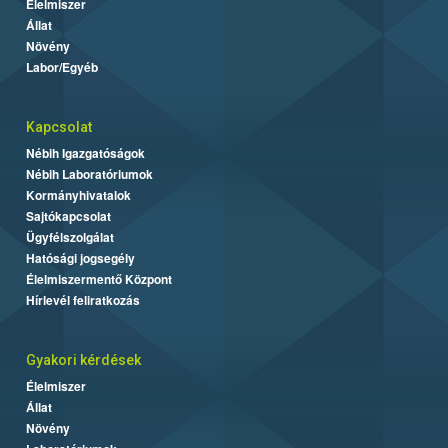
Élelmiszer
Állat
Növény
Labor/Egyéb
Kapcsolat
Nébih Igazgatóságok
Nébih Laboratóriumok
Kormányhivatalok
Sajtókapcsolat
Ügyfélszolgálat
Hatósági jogsegély
Élelmiszermentő Központ
Hírlevél feliratkozás
Gyakori kérdések
Élelmiszer
Állat
Növény