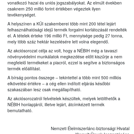
vonatkozó hazai és uniós jogszabályokat. Az elmúlt években
csaknem 250 millió forint értékben végeztek ilyen
tevékenységet.
A helyszínen a KÜI szakemberei több mint 200 tétel lejárt
felhasználhatósági idejű termék forgalmi korlátozását rendelték
el. A tételek érteke 196 millió Ft, mennyisége pedig 27 tonna,
mely több száz hektár kezelésére lett volna elegendő.
Az akciósorozat célja az volt, hogy a NÉBIH még a tavaszi
növényvédelmi munkálatok megkezdése előtt kiszűrje a nem
megfelelő termékeket a piacról, ezzel is segítve a biztonságos
termék előállítást.
A bírság pontos összege – tekintettel a több mint 500 milliós
elkövetési értékre – a cég ellen indított eljárás későbbi
szakaszában lesz csak megállapítható.
Az akciósorozatról felvételek készültek, melyek letölthetők a
NÉBIH honlapjáról, illetve lejárt, átcímkézett termék
bemutatható.
Nemzeti Élelmiszerlánc-biztonsági Hivatal