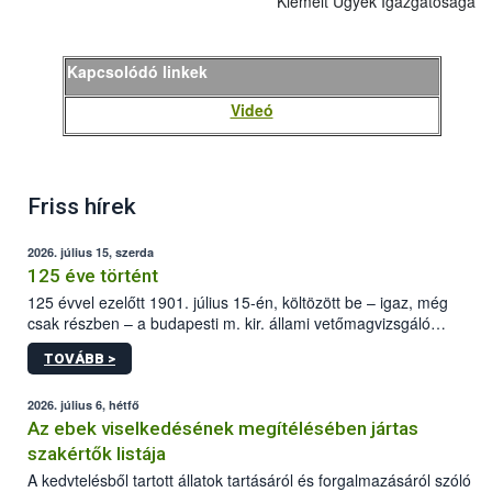
Kiemelt Ügyek Igazgatósága
Kapcsolódó linkek
Videó
Friss hírek
2026. július 15, szerda
125 éve történt
125 évvel ezelőtt 1901. július 15-én, költözött be – igaz, még
csak részben – a budapesti m. kir. állami vetőmagvizsgáló
állomás a Kis Rókus utca 15. szám alatti, Czigler Győző által
TOVÁBB >
tervezett új épületébe.
2026. július 6, hétfő
Az ebek viselkedésének megítélésében jártas
szakértők listája
A kedvtelésből tartott állatok tartásáról és forgalmazásáról szóló