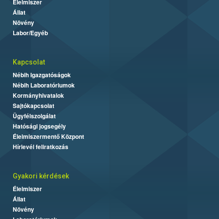
Élelmiszer
Állat
Növény
Labor/Egyéb
Kapcsolat
Nébih Igazgatóságok
Nébih Laboratóriumok
Kormányhivatalok
Sajtókapcsolat
Ügyfélszolgálat
Hatósági jogsegély
Élelmiszermentő Központ
Hírlevél feliratkozás
Gyakori kérdések
Élelmiszer
Állat
Növény