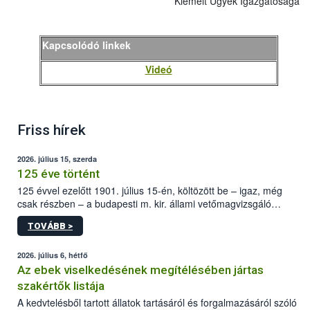
Kiemelt Ügyek Igazgatósága
Kapcsolódó linkek
Videó
Friss hírek
2026. július 15, szerda
125 éve történt
125 évvel ezelőtt 1901. július 15-én, költözött be – igaz, még
csak részben – a budapesti m. kir. állami vetőmagvizsgáló
állomás a Kis Rókus utca 15. szám alatti, Czigler Győző által
TOVÁBB >
tervezett új épületébe.
2026. július 6, hétfő
Az ebek viselkedésének megítélésében jártas
szakértők listája
A kedvtelésből tartott állatok tartásáról és forgalmazásáról szóló