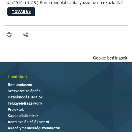
41/2010. (II. 26.) Korm.rendelet szabályozza az eb okozta fizikai
sérülés, illetve ennek veszélye keletkezésekor felmerülő
TOVÁBB >
hatósági feladatokat, valamint a veszélyes eb tartását és annak
engedélyezését. Ezen eljárások során szükség esetén be kell
vonni az ebek viselkedésének megítélésében jártas szakértőt.
Cookie beállítások
Hivatalunk
Bemutatkozás
Szervezeti felépítés
Gazdálkodási adatok
Felügyeleti szervünk
Projektek
Kapcsolódó linkek
Adatkezelési tájékoztató
Akadálymentességi nyilatkozat