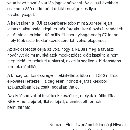
vonatkozó hazai és uniós jogszabályokat. Az elmúlt években
csaknem 250 millió forint értékben végeztek ilyen
tevékenységet.
A helyszínen a KÜI szakemberei több mint 200 tétel lejárt
felhasználhatósági idejű termék forgalmi korlátozását rendelték
el. A tételek érteke 196 millió Ft, mennyisége pedig 27 tonna,
mely több száz hektár kezelésére lett volna elegendő.
Az akciósorozat célja az volt, hogy a NÉBIH még a tavaszi
növényvédelmi munkálatok megkezdése előtt kiszűrje a nem
megfelelő termékeket a piacról, ezzel is segítve a biztonságos
termék előállítást.
A bírság pontos összege – tekintettel a több mint 500 milliós
elkövetési értékre – a cég ellen indított eljárás későbbi
szakaszában lesz csak megállapítható.
Az akciósorozatról felvételek készültek, melyek letölthetők a
NÉBIH honlapjáról, illetve lejárt, átcímkézett termék
bemutatható.
Nemzeti Élelmiszerlánc-biztonsági Hivatal