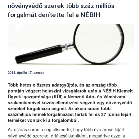
növényvédő szerek több száz milliós
forgalmát derítette fel a NÉBIH
2013. április 17, szerda
Több hetes előzetes adatgyűjtés, és az ország több
pontján végzett helyszíni vizsgálatok után a NÉBIH Kiemelt
Ügyek Igazgatósága (KÜI) a Nemzeti Adó- és Vámhivatal
szakembereivel közös ellenőrzést végzett egy növényvédő
szereket forgalmazó cégnél. Az akció során több
százmilliós termékforgalmazást tártak fel és 27 tonna lejárt
terméket vontak ki a forgalomból.
Az eljárás során a cég elismerte, hogy több éve árusít lejárt
növényvédő szereket értékcsökkentként, megsértve ezzel a