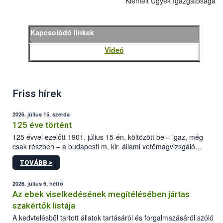
Kiemelt Ügyek Igazgatósága
Kapcsolódó linkek
Videó
Friss hírek
2026. július 15, szerda
125 éve történt
125 évvel ezelőtt 1901. július 15-én, költözött be – igaz, még
csak részben – a budapesti m. kir. állami vetőmagvizsgáló
állomás a Kis Rókus utca 15. szám alatti, Czigler Győző által
TOVÁBB >
tervezett új épületébe.
2026. július 6, hétfő
Az ebek viselkedésének megítélésében jártas
szakértők listája
A kedvtelésből tartott állatok tartásáról és forgalmazásáról szóló