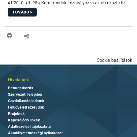
41/2010. (II. 26.) Korm.rendelet szabályozza az eb okozta fizikai
sérülés, illetve ennek veszélye keletkezésekor felmerülő
TOVÁBB >
hatósági feladatokat, valamint a veszélyes eb tartását és annak
engedélyezését. Ezen eljárások során szükség esetén be kell
vonni az ebek viselkedésének megítélésében jártas szakértőt.
Cookie beállítások
Hivatalunk
Bemutatkozás
Szervezeti felépítés
Gazdálkodási adatok
Felügyeleti szervünk
Projektek
Kapcsolódó linkek
Adatkezelési tájékoztató
Akadálymentességi nyilatkozat