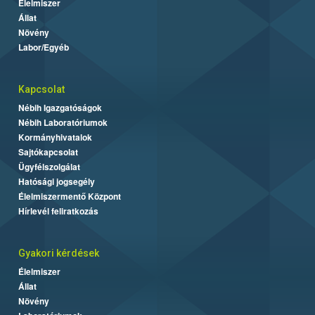
Élelmiszer
Állat
Növény
Labor/Egyéb
Kapcsolat
Nébih Igazgatóságok
Nébih Laboratóriumok
Kormányhivatalok
Sajtókapcsolat
Ügyfélszolgálat
Hatósági jogsegély
Élelmiszermentő Központ
Hírlevél feliratkozás
Gyakori kérdések
Élelmiszer
Állat
Növény