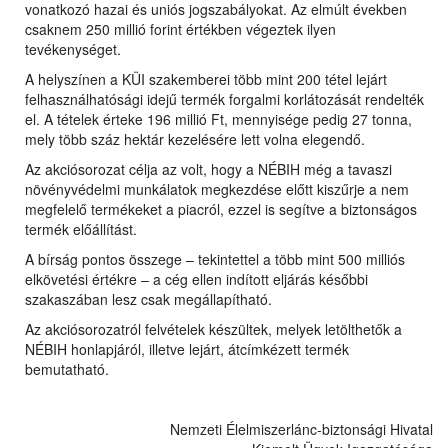
vonatkozó hazai és uniós jogszabályokat. Az elmúlt években
csaknem 250 millió forint értékben végeztek ilyen
tevékenységet.
A helyszínen a KÜI szakemberei több mint 200 tétel lejárt
felhasználhatósági idejű termék forgalmi korlátozását rendelték
el. A tételek érteke 196 millió Ft, mennyisége pedig 27 tonna,
mely több száz hektár kezelésére lett volna elegendő.
Az akciósorozat célja az volt, hogy a NÉBIH még a tavaszi
növényvédelmi munkálatok megkezdése előtt kiszűrje a nem
megfelelő termékeket a piacról, ezzel is segítve a biztonságos
termék előállítást.
A bírság pontos összege – tekintettel a több mint 500 milliós
elkövetési értékre – a cég ellen indított eljárás későbbi
szakaszában lesz csak megállapítható.
Az akciósorozatról felvételek készültek, melyek letölthetők a
NÉBIH honlapjáról, illetve lejárt, átcímkézett termék
bemutatható.
Nemzeti Élelmiszerlánc-biztonsági Hivatal