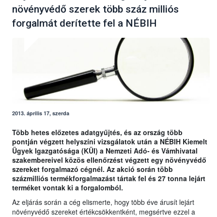
növényvédő szerek több száz milliós
forgalmát derítette fel a NÉBIH
2013. április 17, szerda
Több hetes előzetes adatgyűjtés, és az ország több
pontján végzett helyszíni vizsgálatok után a NÉBIH Kiemelt
Ügyek Igazgatósága (KÜI) a Nemzeti Adó- és Vámhivatal
szakembereivel közös ellenőrzést végzett egy növényvédő
szereket forgalmazó cégnél. Az akció során több
százmilliós termékforgalmazást tártak fel és 27 tonna lejárt
terméket vontak ki a forgalomból.
Az eljárás során a cég elismerte, hogy több éve árusít lejárt
növényvédő szereket értékcsökkentként, megsértve ezzel a