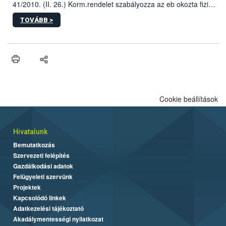
41/2010. (II. 26.) Korm.rendelet szabályozza az eb okozta fizikai
sérülés, illetve ennek veszélye keletkezésekor felmerülő
TOVÁBB >
hatósági feladatokat, valamint a veszélyes eb tartását és annak
engedélyezését. Ezen eljárások során szükség esetén be kell
vonni az ebek viselkedésének megítélésében jártas szakértőt.
Cookie beállítások
Hivatalunk
Bemutatkozás
Szervezeti felépítés
Gazdálkodási adatok
Felügyeleti szervünk
Projektek
Kapcsolódó linkek
Adatkezelési tájékoztató
Akadálymentességi nyilatkozat