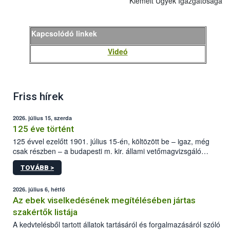
Kiemelt Ügyek Igazgatósága
Kapcsolódó linkek
Videó
Friss hírek
2026. július 15, szerda
125 éve történt
125 évvel ezelőtt 1901. július 15-én, költözött be – igaz, még
csak részben – a budapesti m. kir. állami vetőmagvizsgáló
állomás a Kis Rókus utca 15. szám alatti, Czigler Győző által
TOVÁBB >
tervezett új épületébe.
2026. július 6, hétfő
Az ebek viselkedésének megítélésében jártas
szakértők listája
A kedvtelésből tartott állatok tartásáról és forgalmazásáról szóló