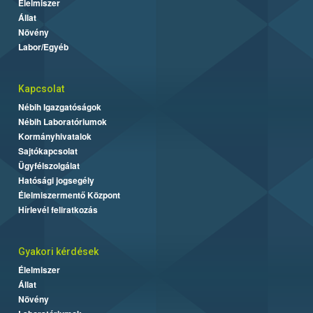
Élelmiszer
Állat
Növény
Labor/Egyéb
Kapcsolat
Nébih Igazgatóságok
Nébih Laboratóriumok
Kormányhivatalok
Sajtókapcsolat
Ügyfélszolgálat
Hatósági jogsegély
Élelmiszermentő Központ
Hírlevél feliratkozás
Gyakori kérdések
Élelmiszer
Állat
Növény