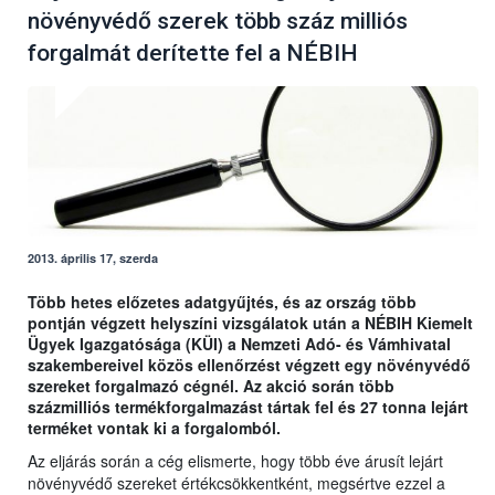
növényvédő szerek több száz milliós
forgalmát derítette fel a NÉBIH
2013. április 17, szerda
Több hetes előzetes adatgyűjtés, és az ország több
pontján végzett helyszíni vizsgálatok után a NÉBIH Kiemelt
Ügyek Igazgatósága (KÜI) a Nemzeti Adó- és Vámhivatal
szakembereivel közös ellenőrzést végzett egy növényvédő
szereket forgalmazó cégnél. Az akció során több
százmilliós termékforgalmazást tártak fel és 27 tonna lejárt
terméket vontak ki a forgalomból.
Az eljárás során a cég elismerte, hogy több éve árusít lejárt
növényvédő szereket értékcsökkentként, megsértve ezzel a