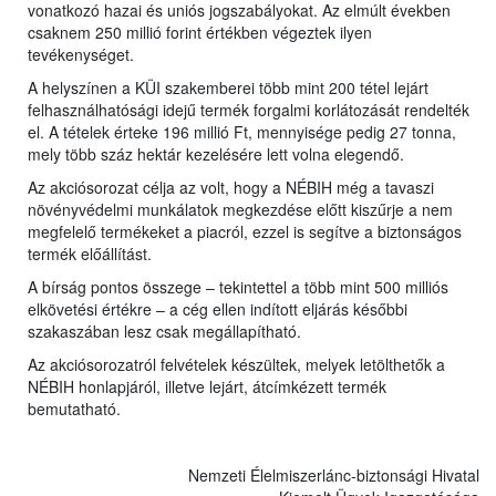
vonatkozó hazai és uniós jogszabályokat. Az elmúlt években
csaknem 250 millió forint értékben végeztek ilyen
tevékenységet.
A helyszínen a KÜI szakemberei több mint 200 tétel lejárt
felhasználhatósági idejű termék forgalmi korlátozását rendelték
el. A tételek érteke 196 millió Ft, mennyisége pedig 27 tonna,
mely több száz hektár kezelésére lett volna elegendő.
Az akciósorozat célja az volt, hogy a NÉBIH még a tavaszi
növényvédelmi munkálatok megkezdése előtt kiszűrje a nem
megfelelő termékeket a piacról, ezzel is segítve a biztonságos
termék előállítást.
A bírság pontos összege – tekintettel a több mint 500 milliós
elkövetési értékre – a cég ellen indított eljárás későbbi
szakaszában lesz csak megállapítható.
Az akciósorozatról felvételek készültek, melyek letölthetők a
NÉBIH honlapjáról, illetve lejárt, átcímkézett termék
bemutatható.
Nemzeti Élelmiszerlánc-biztonsági Hivatal