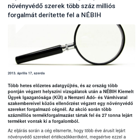
növényvédő szerek több száz milliós
forgalmát derítette fel a NÉBIH
2013. április 17, szerda
Több hetes előzetes adatgyűjtés, és az ország több
pontján végzett helyszíni vizsgálatok után a NÉBIH Kiemelt
Ügyek Igazgatósága (KÜI) a Nemzeti Adó- és Vámhivatal
szakembereivel közös ellenőrzést végzett egy növényvédő
szereket forgalmazó cégnél. Az akció során több
százmilliós termékforgalmazást tártak fel és 27 tonna lejárt
terméket vontak ki a forgalomból.
Az eljárás során a cég elismerte, hogy több éve árusít lejárt
növényvédő szereket értékcsökkentként, megsértve ezzel a