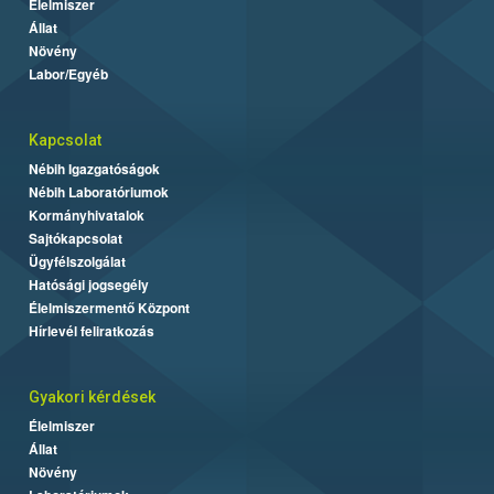
Élelmiszer
Állat
Növény
Labor/Egyéb
Kapcsolat
Nébih Igazgatóságok
Nébih Laboratóriumok
Kormányhivatalok
Sajtókapcsolat
Ügyfélszolgálat
Hatósági jogsegély
Élelmiszermentő Központ
Hírlevél feliratkozás
Gyakori kérdések
Élelmiszer
Állat
Növény