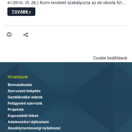
41/2010. (II. 26.) Korm.rendelet szabályozza az eb okozta fizikai
sérülés, illetve ennek veszélye keletkezésekor felmerülő
TOVÁBB >
hatósági feladatokat, valamint a veszélyes eb tartását és annak
engedélyezését. Ezen eljárások során szükség esetén be kell
vonni az ebek viselkedésének megítélésében jártas szakértőt.
Cookie beállítások
Hivatalunk
Bemutatkozás
Szervezeti felépítés
Gazdálkodási adatok
Felügyeleti szervünk
Projektek
Kapcsolódó linkek
Adatkezelési tájékoztató
Akadálymentességi nyilatkozat