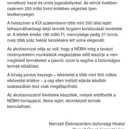
vonatkozó hazai és uniós jogszabályokat. Az elmúlt években
csaknem 250 millió forint értékben végeztek ilyen
tevékenységet.
A helyszínen a KÜI szakemberei több mint 200 tétel lejárt
felhasználhatósági idejű termék forgalmi korlátozását rendelték
el. A tételek érteke 196 millió Ft, mennyisége pedig 27 tonna,
mely több száz hektár kezelésére lett volna elegendő.
Az akciósorozat célja az volt, hogy a NÉBIH még a tavaszi
növényvédelmi munkálatok megkezdése előtt kiszűrje a nem
megfelelő termékeket a piacról, ezzel is segítve a biztonságos
termék előállítást.
A bírság pontos összege – tekintettel a több mint 500 milliós
elkövetési értékre – a cég ellen indított eljárás későbbi
szakaszában lesz csak megállapítható.
Az akciósorozatról felvételek készültek, melyek letölthetők a
NÉBIH honlapjáról, illetve lejárt, átcímkézett termék
bemutatható.
Nemzeti Élelmiszerlánc-biztonsági Hivatal