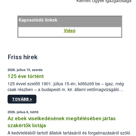
Kiemelt Ügyek Igazgatósága
Kapcsolódó linkek
Videó
Friss hírek
2026. július 15, szerda
125 éve történt
125 évvel ezelőtt 1901. július 15-én, költözött be – igaz, még
csak részben – a budapesti m. kir. állami vetőmagvizsgáló
állomás a Kis Rókus utca 15. szám alatti, Czigler Győző által
TOVÁBB >
tervezett új épületébe.
2026. július 6, hétfő
Az ebek viselkedésének megítélésében jártas
szakértők listája
A kedvtelésből tartott állatok tartásáról és forgalmazásáról szóló