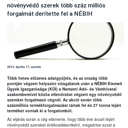
növényvédő szerek több száz milliós
forgalmát derítette fel a NÉBIH
2013. április 17, szerda
Több hetes előzetes adatgyűjtés, és az ország több
pontján végzett helyszíni vizsgálatok után a NÉBIH Kiemelt
Ügyek Igazgatósága (KÜI) a Nemzeti Adó- és Vámhivatal
szakembereivel közös ellenőrzést végzett egy növényvédő
szereket forgalmazó cégnél. Az akció során több
százmilliós termékforgalmazást tártak fel és 27 tonna lejárt
terméket vontak ki a forgalomból.
Az eljárás során a cég elismerte, hogy több éve árusít lejárt
növényvédő szereket értékcsökkentként, megsértve ezzel a