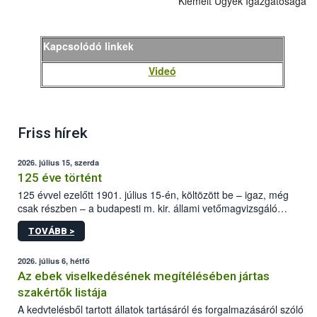
Kiemelt Ügyek Igazgatósága
Kapcsolódó linkek
Videó
Friss hírek
2026. július 15, szerda
125 éve történt
125 évvel ezelőtt 1901. július 15-én, költözött be – igaz, még
csak részben – a budapesti m. kir. állami vetőmagvizsgáló
állomás a Kis Rókus utca 15. szám alatti, Czigler Győző által
TOVÁBB >
tervezett új épületébe.
2026. július 6, hétfő
Az ebek viselkedésének megítélésében jártas
szakértők listája
A kedvtelésből tartott állatok tartásáról és forgalmazásáról szóló