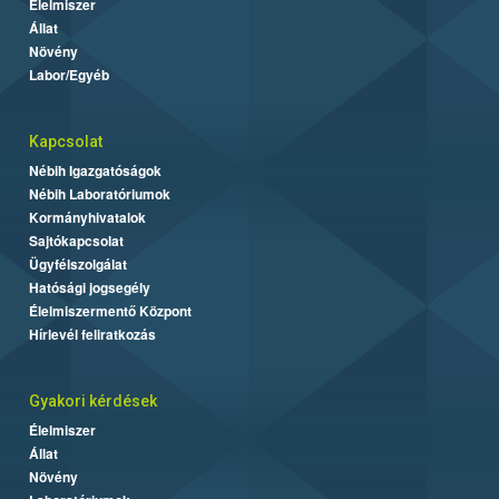
Élelmiszer
Állat
Növény
Labor/Egyéb
Kapcsolat
Nébih Igazgatóságok
Nébih Laboratóriumok
Kormányhivatalok
Sajtókapcsolat
Ügyfélszolgálat
Hatósági jogsegély
Élelmiszermentő Központ
Hírlevél feliratkozás
Gyakori kérdések
Élelmiszer
Állat
Növény