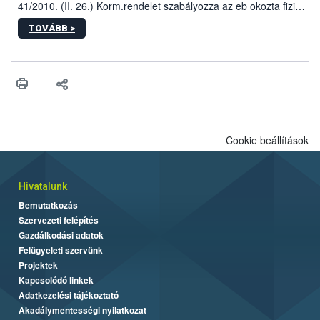
41/2010. (II. 26.) Korm.rendelet szabályozza az eb okozta fizikai
sérülés, illetve ennek veszélye keletkezésekor felmerülő
TOVÁBB >
hatósági feladatokat, valamint a veszélyes eb tartását és annak
engedélyezését. Ezen eljárások során szükség esetén be kell
vonni az ebek viselkedésének megítélésében jártas szakértőt.
Cookie beállítások
Hivatalunk
Bemutatkozás
Szervezeti felépítés
Gazdálkodási adatok
Felügyeleti szervünk
Projektek
Kapcsolódó linkek
Adatkezelési tájékoztató
Akadálymentességi nyilatkozat