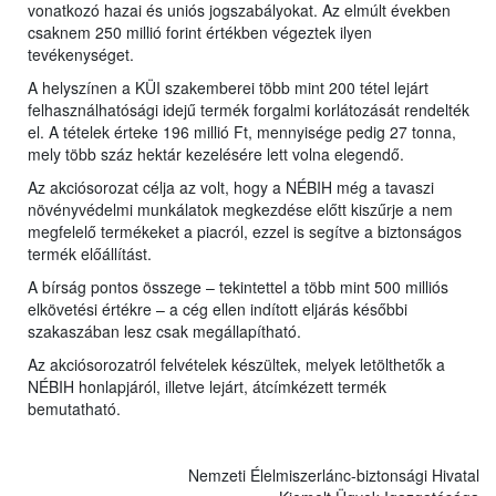
vonatkozó hazai és uniós jogszabályokat. Az elmúlt években
csaknem 250 millió forint értékben végeztek ilyen
tevékenységet.
A helyszínen a KÜI szakemberei több mint 200 tétel lejárt
felhasználhatósági idejű termék forgalmi korlátozását rendelték
el. A tételek érteke 196 millió Ft, mennyisége pedig 27 tonna,
mely több száz hektár kezelésére lett volna elegendő.
Az akciósorozat célja az volt, hogy a NÉBIH még a tavaszi
növényvédelmi munkálatok megkezdése előtt kiszűrje a nem
megfelelő termékeket a piacról, ezzel is segítve a biztonságos
termék előállítást.
A bírság pontos összege – tekintettel a több mint 500 milliós
elkövetési értékre – a cég ellen indított eljárás későbbi
szakaszában lesz csak megállapítható.
Az akciósorozatról felvételek készültek, melyek letölthetők a
NÉBIH honlapjáról, illetve lejárt, átcímkézett termék
bemutatható.
Nemzeti Élelmiszerlánc-biztonsági Hivatal