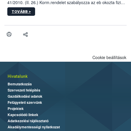
41/2010. (II. 26.) Korm.rendelet szabályozza az eb okozta fizikai
sérülés, illetve ennek veszélye keletkezésekor felmerülő
TOVÁBB >
hatósági feladatokat, valamint a veszélyes eb tartását és annak
engedélyezését. Ezen eljárások során szükség esetén be kell
vonni az ebek viselkedésének megítélésében jártas szakértőt.
Cookie beállítások
Hivatalunk
Bemutatkozás
Szervezeti felépítés
Gazdálkodási adatok
Felügyeleti szervünk
Projektek
Kapcsolódó linkek
Adatkezelési tájékoztató
Akadálymentességi nyilatkozat