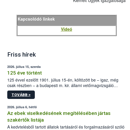
Kiemelt Ügyek Igazgatósága
Kapcsolódó linkek
Videó
Friss hírek
2026. július 15, szerda
125 éve történt
125 évvel ezelőtt 1901. július 15-én, költözött be – igaz, még
csak részben – a budapesti m. kir. állami vetőmagvizsgáló
állomás a Kis Rókus utca 15. szám alatti, Czigler Győző által
TOVÁBB >
tervezett új épületébe.
2026. július 6, hétfő
Az ebek viselkedésének megítélésében jártas
szakértők listája
A kedvtelésből tartott állatok tartásáról és forgalmazásáról szóló