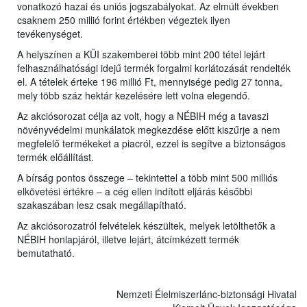
vonatkozó hazai és uniós jogszabályokat. Az elmúlt években
csaknem 250 millió forint értékben végeztek ilyen
tevékenységet.
A helyszínen a KÜI szakemberei több mint 200 tétel lejárt
felhasználhatósági idejű termék forgalmi korlátozását rendelték
el. A tételek érteke 196 millió Ft, mennyisége pedig 27 tonna,
mely több száz hektár kezelésére lett volna elegendő.
Az akciósorozat célja az volt, hogy a NÉBIH még a tavaszi
növényvédelmi munkálatok megkezdése előtt kiszűrje a nem
megfelelő termékeket a piacról, ezzel is segítve a biztonságos
termék előállítást.
A bírság pontos összege – tekintettel a több mint 500 milliós
elkövetési értékre – a cég ellen indított eljárás későbbi
szakaszában lesz csak megállapítható.
Az akciósorozatról felvételek készültek, melyek letölthetők a
NÉBIH honlapjáról, illetve lejárt, átcímkézett termék
bemutatható.
Nemzeti Élelmiszerlánc-biztonsági Hivatal