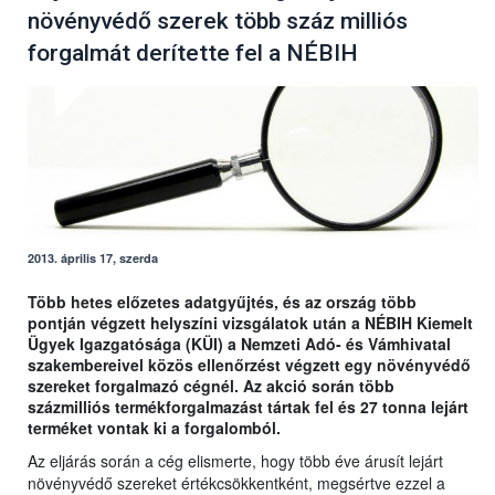
növényvédő szerek több száz milliós
forgalmát derítette fel a NÉBIH
2013. április 17, szerda
Több hetes előzetes adatgyűjtés, és az ország több
pontján végzett helyszíni vizsgálatok után a NÉBIH Kiemelt
Ügyek Igazgatósága (KÜI) a Nemzeti Adó- és Vámhivatal
szakembereivel közös ellenőrzést végzett egy növényvédő
szereket forgalmazó cégnél. Az akció során több
százmilliós termékforgalmazást tártak fel és 27 tonna lejárt
terméket vontak ki a forgalomból.
Az eljárás során a cég elismerte, hogy több éve árusít lejárt
növényvédő szereket értékcsökkentként, megsértve ezzel a