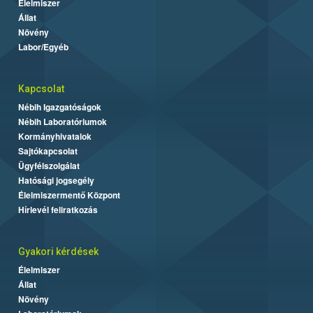
Élelmiszer
Állat
Növény
Labor/Egyéb
Kapcsolat
Nébih Igazgatóságok
Nébih Laboratóriumok
Kormányhivatalok
Sajtókapcsolat
Ügyfélszolgálat
Hatósági jogsegély
Élelmiszermentő Központ
Hírlevél feliratkozás
Gyakori kérdések
Élelmiszer
Állat
Növény