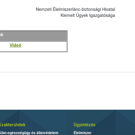
Nemzeti Élelmiszerlánc-biztonsági Hivatal
Kiemelt Ügyek Igazgatósága
ek
Videó
Szakterületek
Ügyintézés
Állat-egészségügy és állatvédelem
Élelmiszer