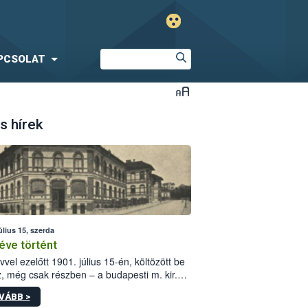
PCSOLAT
s hírek
úlius 15, szerda
éve történt
vvel ezelőtt 1901. július 15-én, költözött be
z, még csak részben – a budapesti m. kir.
i vetőmagvizsgáló állomás a Kis Rókus utca
VÁBB >
ám alatti, Czigler Győző által tervezett új