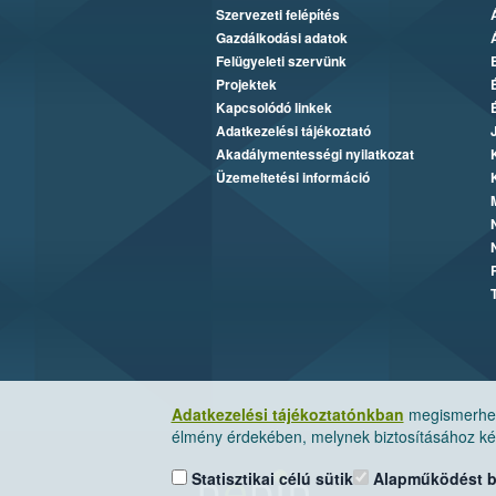
Szervezeti felépítés
Gazdálkodási adatok
Felügyeleti szervünk
Projektek
Kapcsolódó linkek
Adatkezelési tájékoztató
Akadálymentességi nyilatkozat
Üzemeltetési információ
Adatkezelési tájékoztatónkban
megismerheti
élmény érdekében, melynek biztosításához kér
Statisztikai célú sütik
Alapműködést biz