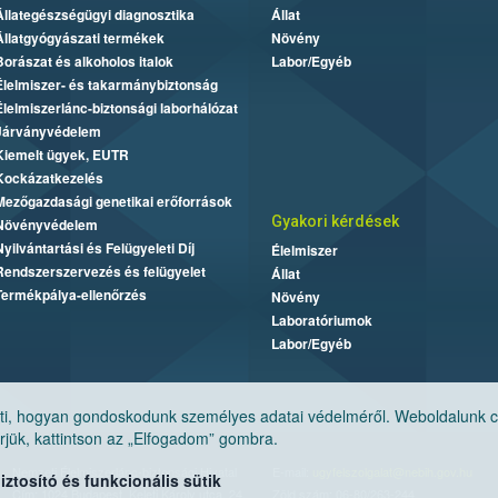
Állategészségügyi diagnosztika
Állat
Állatgyógyászati termékek
Növény
Borászat és alkoholos italok
Labor/Egyéb
Élelmiszer- és takarmánybiztonság
Élelmiszerlánc-biztonsági laborhálózat
Járványvédelem
Kiemelt ügyek, EUTR
Kockázatkezelés
Mezőgazdasági genetikai erőforrások
Gyakori kérdések
Növényvédelem
Nyilvántartási és Felügyeleti Díj
Élelmiszer
Rendszerszervezés és felügyelet
Állat
Termékpálya-ellenőrzés
Növény
Laboratóriumok
Labor/Egyéb
, hogyan gondoskodunk személyes adatai védelméről. Weboldalunk cook
jük, kattintson az „Elfogadom” gombra.
Nemzeti Élelmiszerlánc-biztonsági Hivatal
E-mail:
ugyfelszolgalat@nebih.gov.hu
tosító és funkcionális sütik
Cím: 1024 Budapest, Keleti Károly utca. 24.
Zöld szám: 06-80/263-244