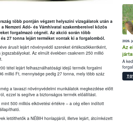
épüle
rszág több pontján végzett helyszíni vizsgálatok után a
 a Nemzeti Adó- és Vámhivatal szakembereivel közös
eket forgalmazó cégnél. Az akció során több
 és 27 tonna lejárt terméket vontak ki a forgalomból.
2026. j
 éve árusít lejárt növényvédő szereket értékcsökkentként,
Az e
 jogszabályokat. Az elmúlt években csaknem 250 millió
járta
t.
A kedv
forga
0 tétel lejárt felhasználhatósági idejű termék forgalmi
Korm.
196 millió Ft, mennyisége pedig 27 tonna, mely több száz
TO
sérül
felme
IH még a tavaszi növényvédelmi munkálatok megkezdése előtt
veszé
l, ezzel is segítve a biztonságos termék előállítást.
Ezen 
vonni
mint 500 milliós elkövetési értékre – a cég ellen indított
jártas
llapítható.
ek letölthetők a NÉBIH honlapjáról, illetve lejárt, átcímkézett