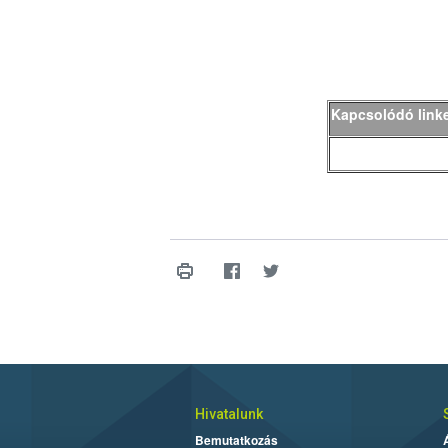
Kapcsolódó link
Hivatalunk
Bemutatkozás