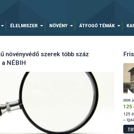
ÉLELMISZER
NÖVÉNY
ÁTFOGÓ TÉMÁK
KA
ejű növényvédő szerek több száz
Fris
el a NÉBIH
2026. j
125 
125 é
– iga
állam
TO
15. sz