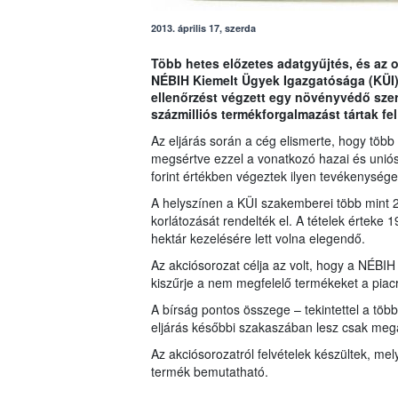
2013. április 17, szerda
Több hetes előzetes adatgyűjtés, és az o
NÉBIH Kiemelt Ügyek Igazgatósága (KÜI)
ellenőrzést végzett egy növényvédő szer
százmilliós termékforgalmazást tártak fel
Az eljárás során a cég elismerte, hogy több
megsértve ezzel a vonatkozó hazai és uniós
forint értékben végeztek ilyen tevékenysége
A helyszínen a KÜI szakemberei több mint 20
korlátozását rendelték el. A tételek érteke 
hektár kezelésére lett volna elegendő.
Az akciósorozat célja az volt, hogy a NÉB
kiszűrje a nem megfelelő termékeket a piacró
A bírság pontos összege – tekintettel a több 
eljárás későbbi szakaszában lesz csak megá
Az akciósorozatról felvételek készültek, mely
termék bemutatható.