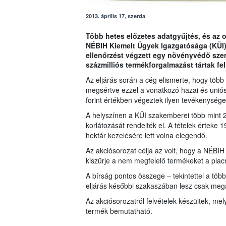
2013. április 17, szerda
Több hetes előzetes adatgyűjtés, és az o
NÉBIH Kiemelt Ügyek Igazgatósága (KÜI)
ellenőrzést végzett egy növényvédő szer
százmilliós termékforgalmazást tártak fel
Az eljárás során a cég elismerte, hogy több
megsértve ezzel a vonatkozó hazai és uniós
forint értékben végeztek ilyen tevékenysége
A helyszínen a KÜI szakemberei több mint 20
korlátozását rendelték el. A tételek érteke 
hektár kezelésére lett volna elegendő.
Az akciósorozat célja az volt, hogy a NÉB
kiszűrje a nem megfelelő termékeket a piacró
A bírság pontos összege – tekintettel a több 
eljárás későbbi szakaszában lesz csak megá
Az akciósorozatról felvételek készültek, mely
termék bemutatható.