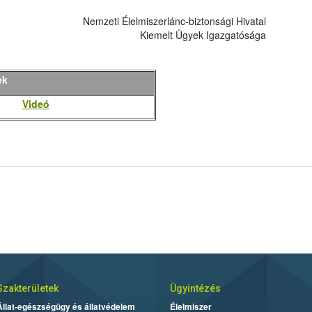
Nemzeti Élelmiszerlánc-biztonsági Hivatal
Kiemelt Ügyek Igazgatósága
ek
Videó
Szakterületek
Ügyintézés
Állat-egészségügy és állatvédelem
Élelmiszer