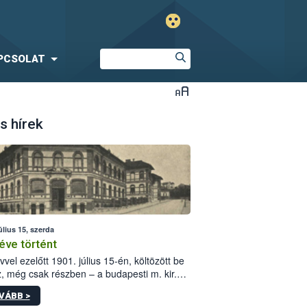
PCSOLAT
s hírek
úlius 15, szerda
éve történt
vvel ezelőtt 1901. július 15-én, költözött be
z, még csak részben – a budapesti m. kir.
i vetőmagvizsgáló állomás a Kis Rókus utca
VÁBB >
ám alatti, Czigler Győző által tervezett új