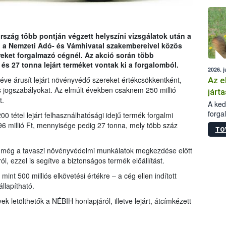
épüle
rszág több pontján végzett helyszíni vizsgálatok után a
 a Nemzeti Adó- és Vámhivatal szakembereivel közös
eket forgalmazó cégnél. Az akció során több
 és 27 tonna lejárt terméket vontak ki a forgalomból.
2026. j
 éve árusít lejárt növényvédő szereket értékcsökkentként,
Az e
 jogszabályokat. Az elmúlt években csaknem 250 millió
járta
t.
A kedv
forga
0 tétel lejárt felhasználhatósági idejű termék forgalmi
Korm.
196 millió Ft, mennyisége pedig 27 tonna, mely több száz
TO
sérül
felme
IH még a tavaszi növényvédelmi munkálatok megkezdése előtt
veszé
l, ezzel is segítve a biztonságos termék előállítást.
Ezen 
vonni
mint 500 milliós elkövetési értékre – a cég ellen indított
jártas
llapítható.
ek letölthetők a NÉBIH honlapjáról, illetve lejárt, átcímkézett