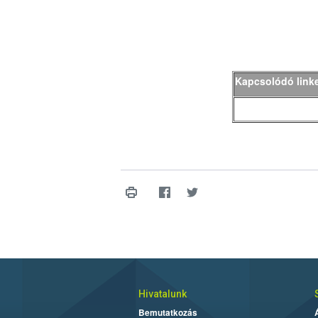
Kapcsolódó link
Hivatalunk
Bemutatkozás