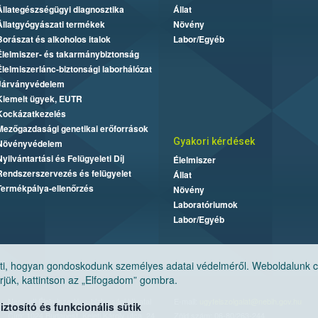
Állategészségügyi diagnosztika
Állat
Állatgyógyászati termékek
Növény
Borászat és alkoholos italok
Labor/Egyéb
Élelmiszer- és takarmánybiztonság
Élelmiszerlánc-biztonsági laborhálózat
Járványvédelem
Kiemelt ügyek, EUTR
Kockázatkezelés
Mezőgazdasági genetikai erőforrások
Gyakori kérdések
Növényvédelem
Nyilvántartási és Felügyeleti Díj
Élelmiszer
Rendszerszervezés és felügyelet
Állat
Termékpálya-ellenőrzés
Növény
Laboratóriumok
Labor/Egyéb
, hogyan gondoskodunk személyes adatai védelméről. Weboldalunk cook
jük, kattintson az „Elfogadom” gombra.
Nemzeti Élelmiszerlánc-biztonsági Hivatal
E-mail:
ugyfelszolgalat@nebih.gov.hu
tosító és funkcionális sütik
Cím: 1024 Budapest, Keleti Károly utca. 24.
Zöld szám: 06-80/263-244