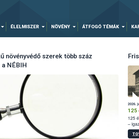
ÉLELMISZER
NÖVÉNY
ÁTFOGÓ TÉMÁK
KA
ejű növényvédő szerek több száz
Fris
el a NÉBIH
2026. j
125 
125 é
– iga
állam
TO
15. sz