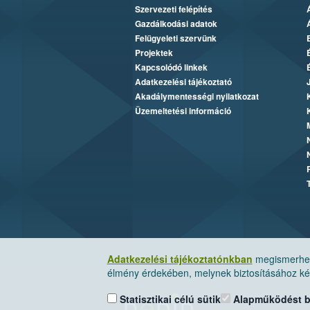
Szervezeti felépítés
Gazdálkodási adatok
Felügyeleti szervünk
Projektek
Kapcsolódó linkek
Adatkezelési tájékoztató
Akadálymentességi nyilatkozat
Üzemeltetési információ
Adatkezelési tájékoztatónkban
megismerheti
élmény érdekében, melynek biztosításához kér
Statisztikai célú sütik
Alapműködést biz