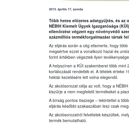
2013. április 17, szerda
Több hetes előzetes adatgyűjtés, és az o
NÉBIH Kiemelt Ügyek Igazgatósága (KÜI)
ellenőrzést végzett egy növényvédő szer
százmilliós termékforgalmazást tártak fel
Az eljárás során a cég elismerte, hogy több
megsértve ezzel a vonatkozó hazai és uniós
forint értékben végeztek ilyen tevékenysége
A helyszínen a KÜI szakemberei több mint 20
korlátozását rendelték el. A tételek érteke 
hektár kezelésére lett volna elegendő.
Az akciósorozat célja az volt, hogy a NÉB
kiszűrje a nem megfelelő termékeket a piacró
A bírság pontos összege – tekintettel a több 
eljárás későbbi szakaszában lesz csak megá
Az akciósorozatról felvételek készültek, mely
termék bemutatható.