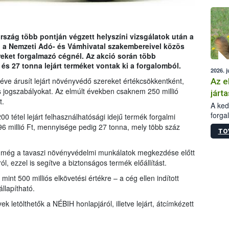
épüle
rszág több pontján végzett helyszíni vizsgálatok után a
 a Nemzeti Adó- és Vámhivatal szakembereivel közös
eket forgalmazó cégnél. Az akció során több
 és 27 tonna lejárt terméket vontak ki a forgalomból.
2026. j
 éve árusít lejárt növényvédő szereket értékcsökkentként,
Az e
 jogszabályokat. Az elmúlt években csaknem 250 millió
járta
t.
A kedv
forga
0 tétel lejárt felhasználhatósági idejű termék forgalmi
Korm.
196 millió Ft, mennyisége pedig 27 tonna, mely több száz
TO
sérül
felme
IH még a tavaszi növényvédelmi munkálatok megkezdése előtt
veszé
l, ezzel is segítve a biztonságos termék előállítást.
Ezen 
vonni
mint 500 milliós elkövetési értékre – a cég ellen indított
jártas
llapítható.
ek letölthetők a NÉBIH honlapjáról, illetve lejárt, átcímkézett