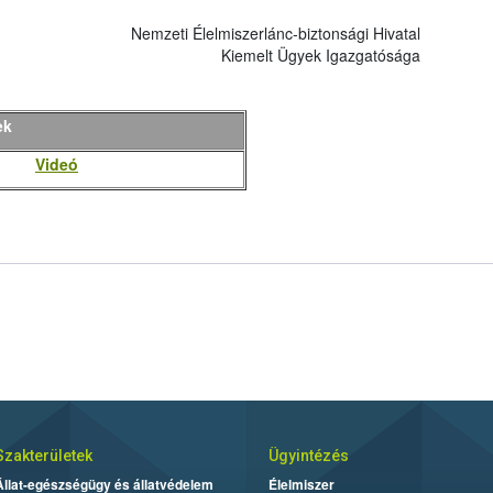
Nemzeti Élelmiszerlánc-biztonsági Hivatal
Kiemelt Ügyek Igazgatósága
ek
Videó
Szakterületek
Ügyintézés
Állat-egészségügy és állatvédelem
Élelmiszer