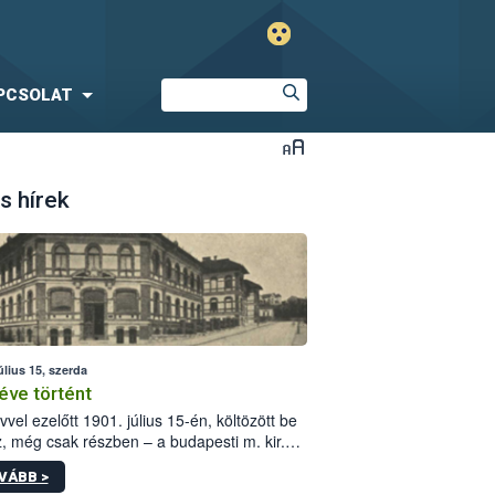
PCSOLAT
s hírek
úlius 15, szerda
éve történt
vvel ezelőtt 1901. július 15-én, költözött be
z, még csak részben – a budapesti m. kir.
i vetőmagvizsgáló állomás a Kis Rókus utca
VÁBB >
ám alatti, Czigler Győző által tervezett új