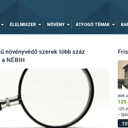
ÉLELMISZER
NÖVÉNY
ÁTFOGÓ TÉMÁK
KA
ejű növényvédő szerek több száz
Fris
el a NÉBIH
2026. j
125 
125 é
– iga
állam
TO
15. sz