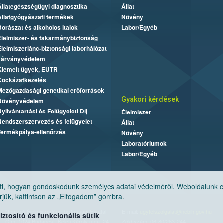
Állategészségügyi diagnosztika
Állat
Állatgyógyászati termékek
Növény
Borászat és alkoholos italok
Labor/Egyéb
Élelmiszer- és takarmánybiztonság
Élelmiszerlánc-biztonsági laborhálózat
Járványvédelem
Kiemelt ügyek, EUTR
Kockázatkezelés
Mezőgazdasági genetikai erőforrások
Gyakori kérdések
Növényvédelem
Nyilvántartási és Felügyeleti Díj
Élelmiszer
Rendszerszervezés és felügyelet
Állat
Termékpálya-ellenőrzés
Növény
Laboratóriumok
Labor/Egyéb
, hogyan gondoskodunk személyes adatai védelméről. Weboldalunk cook
jük, kattintson az „Elfogadom” gombra.
Nemzeti Élelmiszerlánc-biztonsági Hivatal
E-mail:
ugyfelszolgalat@nebih.gov.hu
tosító és funkcionális sütik
Cím: 1024 Budapest, Keleti Károly utca. 24.
Zöld szám: 06-80/263-244