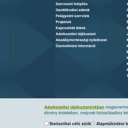
Szervezeti felépítés
Gazdálkodási adatok
Felügyeleti szervünk
Projektek
Kapcsolódó linkek
Adatkezelési tájékoztató
Akadálymentességi nyilatkozat
Üzemeltetési információ
Adatkezelési tájékoztatónkban
megismerheti
élmény érdekében, melynek biztosításához kér
Statisztikai célú sütik
Alapműködést biz