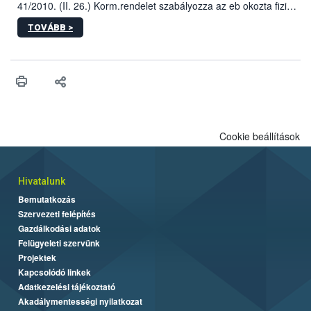
41/2010. (II. 26.) Korm.rendelet szabályozza az eb okozta fizikai
sérülés, illetve ennek veszélye keletkezésekor felmerülő
TOVÁBB >
hatósági feladatokat, valamint a veszélyes eb tartását és annak
engedélyezését. Ezen eljárások során szükség esetén be kell
vonni az ebek viselkedésének megítélésében jártas szakértőt.
Cookie beállítások
Hivatalunk
Bemutatkozás
Szervezeti felépítés
Gazdálkodási adatok
Felügyeleti szervünk
Projektek
Kapcsolódó linkek
Adatkezelési tájékoztató
Akadálymentességi nyilatkozat