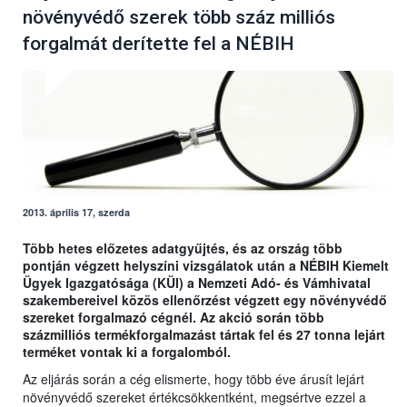
növényvédő szerek több száz milliós
forgalmát derítette fel a NÉBIH
2013. április 17, szerda
Több hetes előzetes adatgyűjtés, és az ország több
pontján végzett helyszíni vizsgálatok után a NÉBIH Kiemelt
Ügyek Igazgatósága (KÜI) a Nemzeti Adó- és Vámhivatal
szakembereivel közös ellenőrzést végzett egy növényvédő
szereket forgalmazó cégnél. Az akció során több
százmilliós termékforgalmazást tártak fel és 27 tonna lejárt
terméket vontak ki a forgalomból.
Az eljárás során a cég elismerte, hogy több éve árusít lejárt
növényvédő szereket értékcsökkentként, megsértve ezzel a