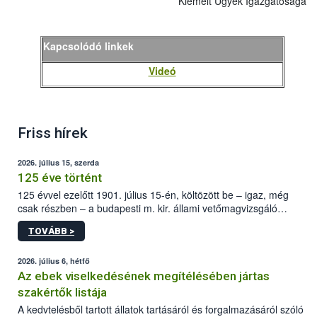
Kiemelt Ügyek Igazgatósága
Kapcsolódó linkek
Videó
Friss hírek
2026. július 15, szerda
125 éve történt
125 évvel ezelőtt 1901. július 15-én, költözött be – igaz, még
csak részben – a budapesti m. kir. állami vetőmagvizsgáló
állomás a Kis Rókus utca 15. szám alatti, Czigler Győző által
TOVÁBB >
tervezett új épületébe.
2026. július 6, hétfő
Az ebek viselkedésének megítélésében jártas
szakértők listája
A kedvtelésből tartott állatok tartásáról és forgalmazásáról szóló