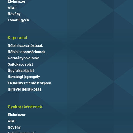
Élelmiszer
Állat
Növény
Labor/Egyéb
Kapcsolat
Nébih Igazgatóságok
Nébih Laboratóriumok
Kormányhivatalok
Sajtókapcsolat
Ügyfélszolgálat
Hatósági jogsegély
Élelmiszermentő Központ
Hírlevél feliratkozás
Gyakori kérdések
Élelmiszer
Állat
Növény