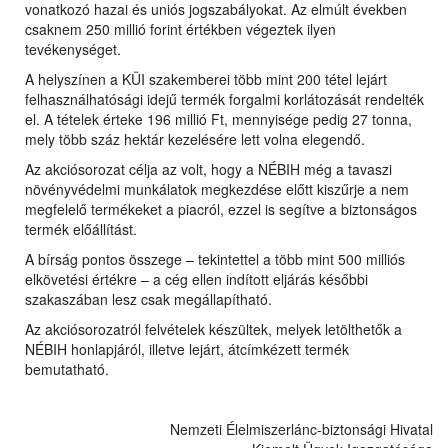
vonatkozó hazai és uniós jogszabályokat. Az elmúlt években
csaknem 250 millió forint értékben végeztek ilyen
tevékenységet.
A helyszínen a KÜI szakemberei több mint 200 tétel lejárt
felhasználhatósági idejű termék forgalmi korlátozását rendelték
el. A tételek érteke 196 millió Ft, mennyisége pedig 27 tonna,
mely több száz hektár kezelésére lett volna elegendő.
Az akciósorozat célja az volt, hogy a NÉBIH még a tavaszi
növényvédelmi munkálatok megkezdése előtt kiszűrje a nem
megfelelő termékeket a piacról, ezzel is segítve a biztonságos
termék előállítást.
A bírság pontos összege – tekintettel a több mint 500 milliós
elkövetési értékre – a cég ellen indított eljárás későbbi
szakaszában lesz csak megállapítható.
Az akciósorozatról felvételek készültek, melyek letölthetők a
NÉBIH honlapjáról, illetve lejárt, átcímkézett termék
bemutatható.
Nemzeti Élelmiszerlánc-biztonsági Hivatal