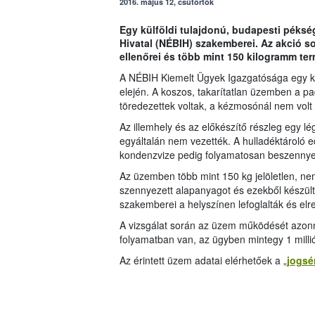
2016. május 12, csütörtök
Egy külföldi tulajdonú, budapesti pékség
Hivatal (NÉBIH) szakemberei. Az akció s
ellenőrei és több mint 150 kilogramm ter
A NÉBIH Kiemelt Ügyek Igazgatósága egy külf
elején. A koszos, takarítatlan üzemben a pa
töredezettek voltak, a kézmosónál nem volt m
Az illemhely és az előkészítő részleg egy lé
egyáltalán nem vezették. A hulladéktároló ed
kondenzvize pedig folyamatosan beszennye
Az üzemben több mint 150 kg jelöletlen, ne
szennyezett alapanyagot és ezekből készült
szakemberei a helyszínen lefoglalták és el
A vizsgálat során az üzem működését azonnal
folyamatban van, az ügyben mintegy 1 millió 
Az érintett üzem adatai elérhetőek a „
jogsér