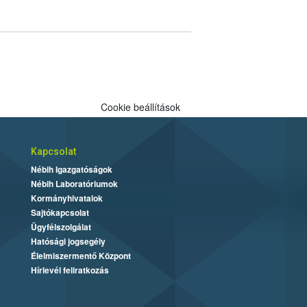
Cookie beállítások
Kapcsolat
Nébih Igazgatóságok
Nébih Laboratóriumok
Kormányhivatalok
Sajtókapcsolat
Ügyfélszolgálat
Hatósági jogsegély
Élelmiszermentő Központ
Hírlevél feliratkozás