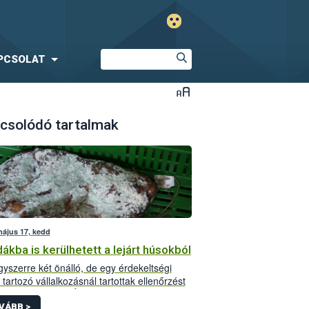
PCSOLAT
csolódó tartalmak
május 17, kedd
ákba is kerülhetett a lejárt húsokból
yszerre két önálló, de egy érdekeltségi
 tartozó vállalkozásnál tartottak ellenőrzést
héten a Nemzeti Élelmiszerlánc-biztonsági
al (NÉBIH) munkatársai Szabolcs-Szatmár
VÁBB >