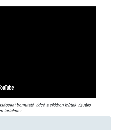
sságokat bemutató videó a cikkben leírtak vizuális
m tartalmaz.