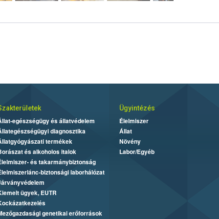
Szakterületek
Ügyintézés
Állat-egészségügy és állatvédelem
Élelmiszer
Állategészségügyi diagnosztika
Állat
Állatgyógyászati termékek
Növény
Borászat és alkoholos italok
Labor/Egyéb
Élelmiszer- és takarmánybiztonság
Élelmiszerlánc-biztonsági laborhálózat
Járványvédelem
Kiemelt ügyek, EUTR
Kockázatkezelés
Mezőgazdasági genetikai erőforrások