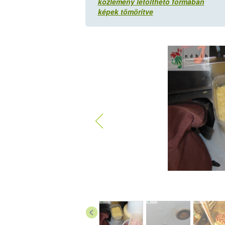
közlemény letölthető formában
képek tömörítve