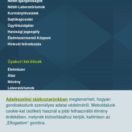
Nébih Igazgatóságok
Nébih Laboratóriumok
Kormányhivatalok
Sajtókapcsolat
Ügyfélszolgálat
Hatósági jogsegély
Élelmiszermentő Központ
Hírlevél feliratkozás
Gyakori kérdések
Élelmiszer
Állat
Növény
Laboratóriumok
Labor/Egyéb
Adatkezelési tájékoztatónkban
megismerheti, hogyan
gondoskodunk személyes adatai védelméről. Weboldalunk
cookie-kat (sütiket) használ a jobb felhasználói élmény
érdekében, melynek biztosításához kérjük, kattintson az
„Elfogadom” gombra.