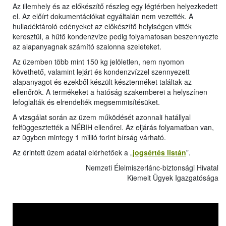
Az illemhely és az előkészítő részleg egy légtérben helyezkedett
el. Az előírt dokumentációkat egyáltalán nem vezették. A
hulladéktároló edényeket az előkészítő helyiségen vitték
keresztül, a hűtő kondenzvize pedig folyamatosan beszennyezte
az alapanyagnak számító szalonna szeleteket.
Az üzemben több mint 150 kg jelöletlen, nem nyomon
követhető, valamint lejárt és kondenzvízzel szennyezett
alapanyagot és ezekből készült készterméket találtak az
ellenőrök. A termékeket a hatóság szakemberei a helyszínen
lefoglalták és elrendelték megsemmisítésüket.
A vizsgálat során az üzem működését azonnali hatállyal
felfüggesztették a NÉBIH ellenőrei. Az eljárás folyamatban van,
az ügyben mintegy 1 millió forint bírság várható.
Az érintett üzem adatai elérhetőek a „
jogsértés listán
”.
Nemzeti Élelmiszerlánc-biztonsági Hivatal
Kiemelt Ügyek Igazgatósága