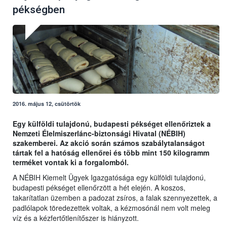
pékségben
2016. május 12, csütörtök
Egy külföldi tulajdonú, budapesti pékséget ellenőriztek a
Nemzeti Élelmiszerlánc-biztonsági Hivatal (NÉBIH)
szakemberei. Az akció során számos szabálytalanságot
tártak fel a hatóság ellenőrei és több mint 150 kilogramm
terméket vontak ki a forgalomból.
A NÉBIH Kiemelt Ügyek Igazgatósága egy külföldi tulajdonú,
budapesti pékséget ellenőrzött a hét elején. A koszos,
takarítatlan üzemben a padozat zsíros, a falak szennyezettek, a
padlólapok töredezettek voltak, a kézmosónál nem volt meleg
víz és a kézfertőtlenítőszer is hiányzott.