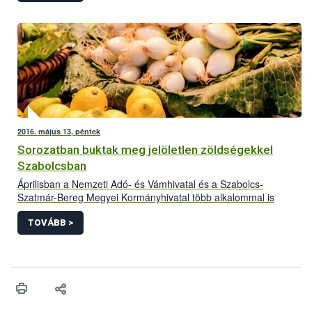
hiányosságot is feltártak és összesen mintegy 13 tonna
jelöletlen és lejárt terméket zároltak. Az egyik cég
közintézményeknek is szállított termékeiből.</p>
2016. május 13, péntek
Sorozatban buktak meg jelöletlen zöldségekkel
Szabolcsban
Áprilisban a Nemzeti Adó- és Vámhivatal és a Szabolcs-
Szatmár-Bereg Megyei Kormányhivatal több alkalommal is
közös ellenőrzést végzett zöldség és gyümölcs forgalmazóknál.
Volt, akinél többször is megfordultak az ellenőrök. Az akciók
TOVÁBB >
alkalmával 6 400 kg zöldséget és gyümölcsöt kellett
megsemmisíteni.