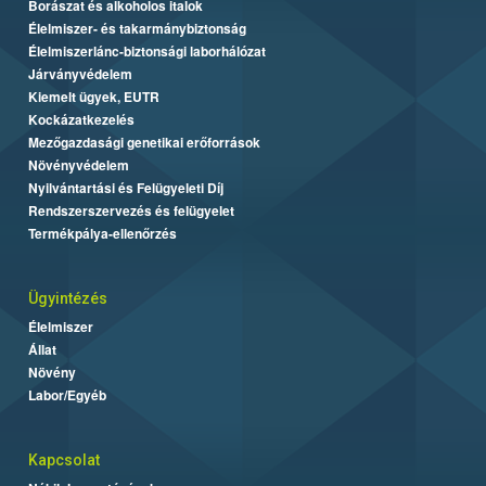
Borászat és alkoholos italok
Élelmiszer- és takarmánybiztonság
Élelmiszerlánc-biztonsági laborhálózat
Járványvédelem
Kiemelt ügyek, EUTR
Kockázatkezelés
Mezőgazdasági genetikai erőforrások
Növényvédelem
Nyilvántartási és Felügyeleti Díj
Rendszerszervezés és felügyelet
Termékpálya-ellenőrzés
Ügyintézés
Élelmiszer
Állat
Növény
Labor/Egyéb
Kapcsolat