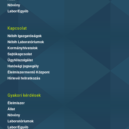
Növény
Labor/Egyéb
Kapcsolat
Nébih Igazgatóságok
Nébih Laboratóriumok
Kormányhivatalok
Sajtókapcsolat
Ügyfélszolgálat
Hatósági jogsegély
Élelmiszermentő Központ
Hírlevél feliratkozás
Gyakori kérdések
Élelmiszer
Állat
Növény
Laboratóriumok
Labor/Egyéb