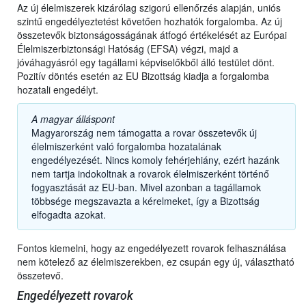
Az új élelmiszerek kizárólag szigorú ellenőrzés alapján, uniós
szintű engedélyeztetést követően hozhatók forgalomba. Az új
összetevők biztonságosságának átfogó értékelését az Európai
Élelmiszerbiztonsági Hatóság (EFSA) végzi, majd a
jóváhagyásról egy tagállami képviselőkből álló testület dönt.
Pozitív döntés esetén az EU Bizottság kiadja a forgalomba
hozatali engedélyt.
A magyar álláspont
Magyarország nem támogatta a rovar összetevők új
élelmiszerként való forgalomba hozatalának
engedélyezését. Nincs komoly fehérjehiány, ezért hazánk
nem tartja indokoltnak a rovarok élelmiszerként történő
fogyasztását az EU-ban. Mivel azonban a tagállamok
többsége megszavazta a kérelmeket, így a Bizottság
elfogadta azokat.
Fontos kiemelni, hogy az engedélyezett rovarok felhasználása
nem kötelező az élelmiszerekben, ez csupán egy új, választható
összetevő.
Engedélyezett rovarok