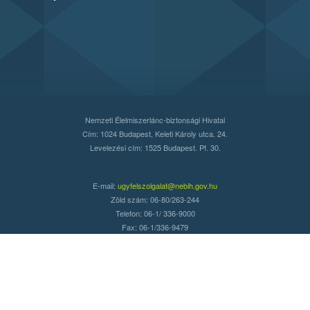
Nemzeti Élelmiszerlánc-biztonsági Hivatal
Cím: 1024 Budapest, Keleti Károly utca. 24.
Levelezési cím: 1525 Budapest. Pf. 30.
E-mail:
ugyfelszolgalat@nebih.gov.hu
Zöld szám: 06-80/263-244
Telefon: 06-1/ 336-9000
Fax: 06-1/336-9479