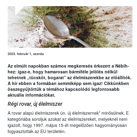
2023. február 1, szerda
Az elmúlt napokban számos megkeresés érkezett a Nébih-
hez: igaz-e, hogy hamarosan bármiféle jelölés nélkül
tehetnek „tücsköt, bogarat” az élelmiszerekbe az előállítók.
A hír ebben a formában semmiképp sem igaz! Cikkünkben
összegyűjtöttük a témához kapcsolódó legfontosabb
aktuális információkat.
Régi rovar, új élelmiszer
A rovar alapú élelmiszerek ún. új élelmiszernek* minősülnek. E
kategóriába soroljuk azokat az élelmiszereket, melyeknél nem
igazolt, hogy 1997. május 15-ét megelőzően hagyományosan
fogyasztották az EU területén.