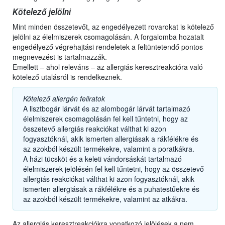
Kötelező jelölni
Mint minden összetevőt, az engedélyezett rovarokat is kötelező
jelölni az élelmiszerek csomagolásán. A forgalomba hozatalt
engedélyező végrehajtási rendeletek a feltüntetendő pontos
megnevezést is tartalmazzák.
Emellett – ahol releváns – az allergiás keresztreakcióra való
kötelező utalásról is rendelkeznek.
Kötelező allergén feliratok
A lisztbogár lárvát és az alombogár lárvát tartalmazó
élelmiszerek csomagolásán fel kell tűntetni, hogy az
összetevő allergiás reakciókat válthat ki azon
fogyasztóknál, akik ismerten allergiásak a rákfélékre és
az azokból készült termékekre, valamint a poratkákra.
A házi tücsköt és a keleti vándorsáskát tartalmazó
élelmiszerek jelölésén fel kell tűntetni, hogy az összetevő
allergiás reakciókat válthat ki azon fogyasztóknál, akik
ismerten allergiásak a rákfélékre és a puhatestűekre és
az azokból készült termékekre, valamint az atkákra.
Az allergiás keresztreakciókra vonatkozó jelölések a nem