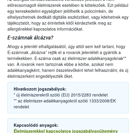
előrecsomagolt élelmiszerek esetében is kötelezőek. Ezt például
egy kereskedelmi egységben jelölhetik a polccímkén, de
elhelyezhetnek dedikált digitális eszközöket, vagy kitehetnek egy
tájékoztatót, hogy az érintettek kitől kérdezhetik meg az
allergénekkel kapcsolatos információkat.
E-számnak álcázva?
Ahogy a jelenlét elhallgatásától, úgy attól sem kell tartani, hogy
E-számnak „álcázva” rejtik el a rovarok jelenlétét a gyártók a
termékekben. E-száma csak az élelmiszer-adalékanyagoknak**
van. A rovarok nem tartoznak ebbe a körbe, azokat nem
adalékanyagként, hanem összetevőként lehet felhasználni, és új
élelmiszerként engedélyezték őket.
Hivatkozott jogszabályok:
* új élelmiszerekről szóló (EU) 2015/2283 rendelet
** az élelmiszer-adalékanyagokról szóló 1333/2008/EK
rendelet
Kapcsolódó anyagok:
Élelmiszerekkel kapcsolatos jogszabálygyűjtemény