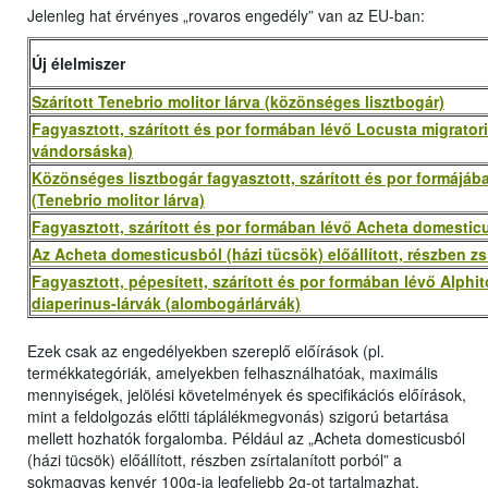
Jelenleg hat érvényes „rovaros engedély” van az EU-ban:
Új élelmiszer
Szárított Tenebrio molitor lárva (közönséges lisztbogár)
Fagyasztott, szárított és por formában lévő Locusta migratoria
vándorsáska)
Közönséges lisztbogár fagyasztott, szárított és por formájába
(Tenebrio molitor lárva)
Fagyasztott, szárított és por formában lévő Acheta domesticu
Az Acheta domesticusból (házi tücsök) előállított, részben zsí
Fagyasztott, pépesített, szárított és por formában lévő Alphi
diaperinus-lárvák (alombogárlárvák)
Ezek csak az engedélyekben szereplő előírások (pl.
termékkategóriák, amelyekben felhasználhatóak, maximális
mennyiségek, jelölési követelmények és specifikációs előírások,
mint a feldolgozás előtti táplálékmegvonás) szigorú betartása
mellett hozhatók forgalomba. Például az „Acheta domesticusból
(házi tücsök) előállított, részben zsírtalanított porból” a
sokmagvas kenyér 100g-ja legfeljebb 2g-ot tartalmazhat.