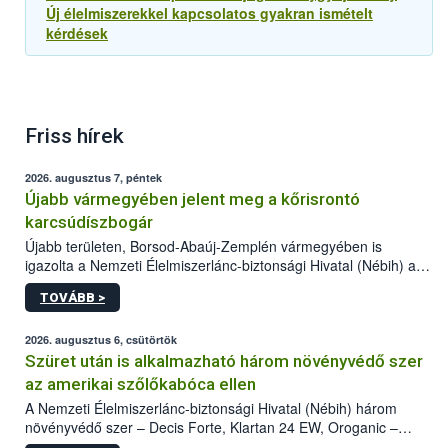
Új élelmiszerekkel kapcsolatos gyakran ismételt
kérdések
Friss hírek
2026. augusztus 7, péntek
Újabb vármegyében jelent meg a kőrisrontó
karcsúdíszbogár
Újabb területen, Borsod-Abaúj-Zemplén vármegyében is
igazolta a Nemzeti Élelmiszerlánc-biztonsági Hivatal (Nébih) a
kőrisrontó karcsúdíszbogár (Agrilus planipennis) jelenlétét. A
TOVÁBB >
kártevőt nem csak színcsapdában találták meg, de már fertőzött
fában is azonosították. A növényvédelmi szakemberek folytatják
az intenzív felderítést, emellett az intézkedéseket a szlovák
2026. augusztus 6, csütörtök
hatósággal is összehangolják a terjedés megállítása érdekében.
Szüret után is alkalmazható három növényvédő szer
az amerikai szőlőkabóca ellen
A Nemzeti Élelmiszerlánc-biztonsági Hivatal (Nébih) három
növényvédő szer – Decis Forte, Klartan 24 EW, Oroganic –
engedélyokiratát módosította, így azok a szüretet követően,