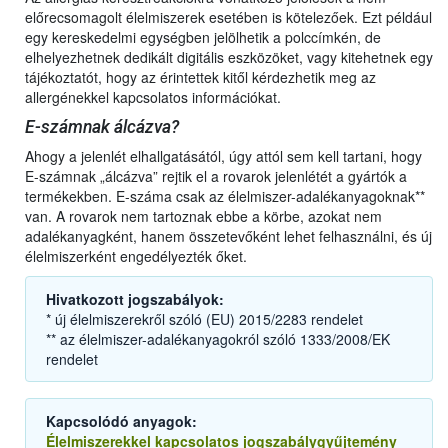
előrecsomagolt élelmiszerek esetében is kötelezőek. Ezt például
egy kereskedelmi egységben jelölhetik a polccímkén, de
elhelyezhetnek dedikált digitális eszközöket, vagy kitehetnek egy
tájékoztatót, hogy az érintettek kitől kérdezhetik meg az
allergénekkel kapcsolatos információkat.
E-számnak álcázva?
Ahogy a jelenlét elhallgatásától, úgy attól sem kell tartani, hogy
E-számnak „álcázva” rejtik el a rovarok jelenlétét a gyártók a
termékekben. E-száma csak az élelmiszer-adalékanyagoknak**
van. A rovarok nem tartoznak ebbe a körbe, azokat nem
adalékanyagként, hanem összetevőként lehet felhasználni, és új
élelmiszerként engedélyezték őket.
Hivatkozott jogszabályok:
* új élelmiszerekről szóló (EU) 2015/2283 rendelet
** az élelmiszer-adalékanyagokról szóló 1333/2008/EK
rendelet
Kapcsolódó anyagok:
Élelmiszerekkel kapcsolatos jogszabálygyűjtemény