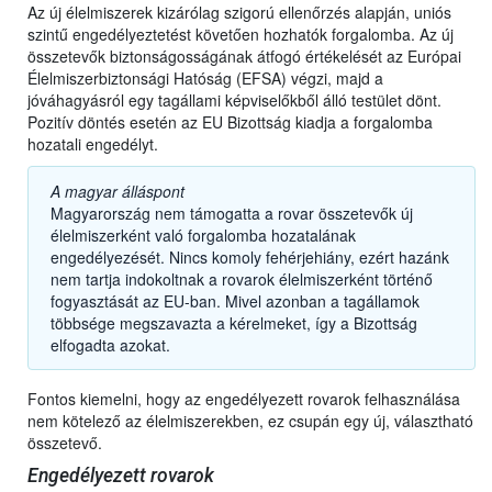
Az új élelmiszerek kizárólag szigorú ellenőrzés alapján, uniós
szintű engedélyeztetést követően hozhatók forgalomba. Az új
összetevők biztonságosságának átfogó értékelését az Európai
Élelmiszerbiztonsági Hatóság (EFSA) végzi, majd a
jóváhagyásról egy tagállami képviselőkből álló testület dönt.
Pozitív döntés esetén az EU Bizottság kiadja a forgalomba
hozatali engedélyt.
A magyar álláspont
Magyarország nem támogatta a rovar összetevők új
élelmiszerként való forgalomba hozatalának
engedélyezését. Nincs komoly fehérjehiány, ezért hazánk
nem tartja indokoltnak a rovarok élelmiszerként történő
fogyasztását az EU-ban. Mivel azonban a tagállamok
többsége megszavazta a kérelmeket, így a Bizottság
elfogadta azokat.
Fontos kiemelni, hogy az engedélyezett rovarok felhasználása
nem kötelező az élelmiszerekben, ez csupán egy új, választható
összetevő.
Engedélyezett rovarok