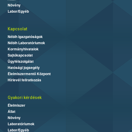
Növény
Labor/Egyéb
Kapcsolat
Nébih Igazgatóságok
Nébih Laboratóriumok
Kormányhivatalok
Sajtókapcsolat
Ügyfélszolgálat
Hatósági jogsegély
Élelmiszermentő Központ
Hírlevél feliratkozás
Gyakori kérdések
Élelmiszer
Állat
Növény
Laboratóriumok
Labor/Egyéb