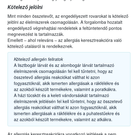
Kötelező jelölni
Mint minden összetevőt, az engedélyezett rovarokat is kötelező
jelölni az élelmiszerek csomagolásán. A forgalomba hozatalt
engedélyező végrehajtási rendeletek a feltüntetendő pontos
megnevezést is tartalmazzák.
Emellett – ahol releváns – az allergiás keresztreakcióra való
kötelező utalásról is rendelkeznek.
Kötelező allergén feliratok
A lisztbogár lárvát és az alombogár lárvát tartalmazó
élelmiszerek csomagolásán fel kell tűntetni, hogy az
összetevő allergiás reakciókat válthat ki azon
fogyasztóknál, akik ismerten allergiásak a rákfélékre és
az azokból készült termékekre, valamint a poratkákra.
A házi tücsköt és a keleti vándorsáskát tartalmazó
élelmiszerek jelölésén fel kell tűntetni, hogy az összetevő
allergiás reakciókat válthat ki azon fogyasztóknál, akik
ismerten allergiásak a rákfélékre és a puhatestűekre és
az azokból készült termékekre, valamint az atkákra.
Az allergiás keresztreakciókra vonatkozó jelölések a nem