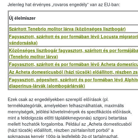
Jelenleg hat érvényes „rovaros engedély” van az EU-ban:
Új élelmiszer
Szárított Tenebrio molitor lárva (közönséges lisztbogár)
Fagyasztott, szárított és por formában lévő Locusta migratoria
vándorsáska)
Közönséges lisztbogár fagyasztott, szárított és por formájába
(Tenebrio molitor lárva)
Fagyasztott, szárított és por formában lévő Acheta domesticu
Az Acheta domesticusból (házi tücsök) előállított, részben zsí
Fagyasztott, pépesített, szárított és por formában lévő Alphi
diaperinus-lárvák (alombogárlárvák)
Ezek csak az engedélyekben szereplő előírások (pl.
termékkategóriák, amelyekben felhasználhatóak, maximális
mennyiségek, jelölési követelmények és specifikációs előírások,
mint a feldolgozás előtti táplálékmegvonás) szigorú betartása
mellett hozhatók forgalomba. Például az „Acheta domesticusból
(házi tücsök) előállított, részben zsírtalanított porból” a
sokmagvas kenyér 100g-ja legfeljebb 2g-ot tartalmazhat.