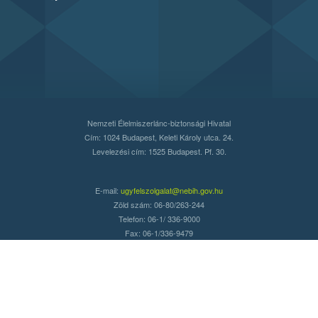
Nemzeti Élelmiszerlánc-biztonsági Hivatal
Cím: 1024 Budapest, Keleti Károly utca. 24.
Levelezési cím: 1525 Budapest. Pf. 30.
E-mail:
ugyfelszolgalat@nebih.gov.hu
Zöld szám: 06-80/263-244
Telefon: 06-1/ 336-9000
Fax: 06-1/336-9479