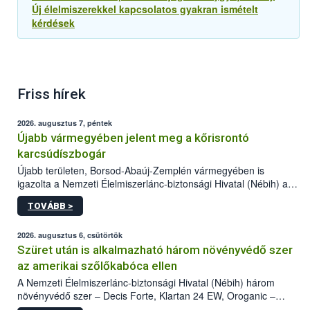
Új élelmiszerekkel kapcsolatos gyakran ismételt
kérdések
Friss hírek
2026. augusztus 7, péntek
Újabb vármegyében jelent meg a kőrisrontó
karcsúdíszbogár
Újabb területen, Borsod-Abaúj-Zemplén vármegyében is
igazolta a Nemzeti Élelmiszerlánc-biztonsági Hivatal (Nébih) a
kőrisrontó karcsúdíszbogár (Agrilus planipennis) jelenlétét. A
TOVÁBB >
kártevőt nem csak színcsapdában találták meg, de már fertőzött
fában is azonosították. A növényvédelmi szakemberek folytatják
az intenzív felderítést, emellett az intézkedéseket a szlovák
2026. augusztus 6, csütörtök
hatósággal is összehangolják a terjedés megállítása érdekében.
Szüret után is alkalmazható három növényvédő szer
az amerikai szőlőkabóca ellen
A Nemzeti Élelmiszerlánc-biztonsági Hivatal (Nébih) három
növényvédő szer – Decis Forte, Klartan 24 EW, Oroganic –
engedélyokiratát módosította, így azok a szüretet követően,