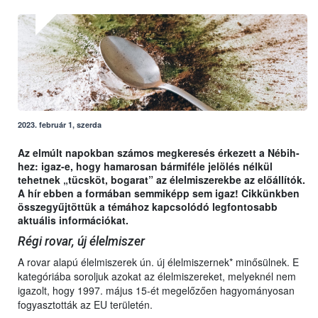
2023. február 1, szerda
Az elmúlt napokban számos megkeresés érkezett a Nébih-
hez: igaz-e, hogy hamarosan bármiféle jelölés nélkül
tehetnek „tücsköt, bogarat” az élelmiszerekbe az előállítók.
A hír ebben a formában semmiképp sem igaz! Cikkünkben
összegyűjtöttük a témához kapcsolódó legfontosabb
aktuális információkat.
Régi rovar, új élelmiszer
A rovar alapú élelmiszerek ún. új élelmiszernek* minősülnek. E
kategóriába soroljuk azokat az élelmiszereket, melyeknél nem
igazolt, hogy 1997. május 15-ét megelőzően hagyományosan
fogyasztották az EU területén.