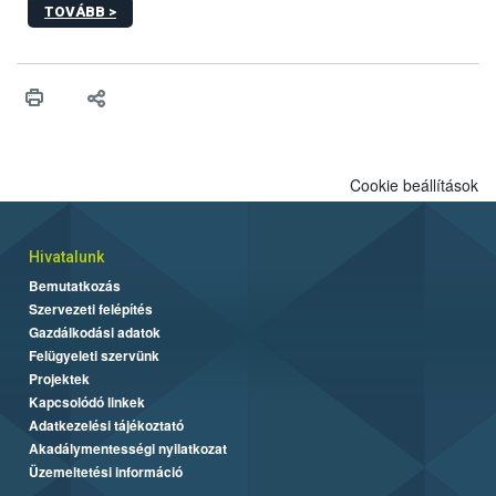
TOVÁBB >
ezért nem csupán a megfelelő sütési technikáról szól: legalább
ilyen fontos az alapanyagok biztonságos kezelése, az alapvető
higiéniai szabályok betartása, a megfelelő hőkezelés, valamint a
maradékok szakszerű tárolása. A Nemzeti Élelmiszerlánc-
biztonsági Hivatal (Nébih) Oktatási Programja összegyűjtötte a
biztonságos grillezés legfontosabb tudnivalóit.
Cookie beállítások
Hivatalunk
Bemutatkozás
Szervezeti felépítés
Gazdálkodási adatok
Felügyeleti szervünk
Projektek
Kapcsolódó linkek
Adatkezelési tájékoztató
Akadálymentességi nyilatkozat
Üzemeltetési információ