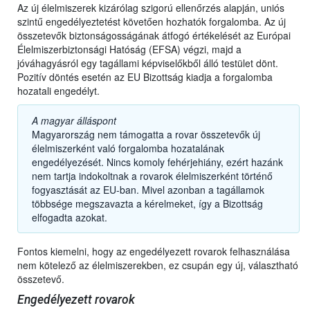
Az új élelmiszerek kizárólag szigorú ellenőrzés alapján, uniós
szintű engedélyeztetést követően hozhatók forgalomba. Az új
összetevők biztonságosságának átfogó értékelését az Európai
Élelmiszerbiztonsági Hatóság (EFSA) végzi, majd a
jóváhagyásról egy tagállami képviselőkből álló testület dönt.
Pozitív döntés esetén az EU Bizottság kiadja a forgalomba
hozatali engedélyt.
A magyar álláspont
Magyarország nem támogatta a rovar összetevők új
élelmiszerként való forgalomba hozatalának
engedélyezését. Nincs komoly fehérjehiány, ezért hazánk
nem tartja indokoltnak a rovarok élelmiszerként történő
fogyasztását az EU-ban. Mivel azonban a tagállamok
többsége megszavazta a kérelmeket, így a Bizottság
elfogadta azokat.
Fontos kiemelni, hogy az engedélyezett rovarok felhasználása
nem kötelező az élelmiszerekben, ez csupán egy új, választható
összetevő.
Engedélyezett rovarok