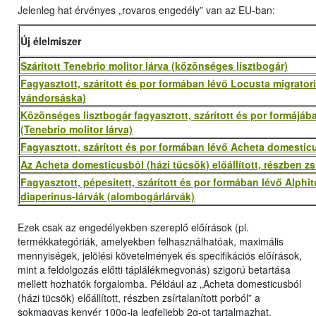
Jelenleg hat érvényes „rovaros engedély” van az EU-ban:
Új élelmiszer
Szárított Tenebrio molitor lárva (közönséges lisztbogár)
Fagyasztott, szárított és por formában lévő Locusta migratoria
vándorsáska)
Közönséges lisztbogár fagyasztott, szárított és por formájába
(Tenebrio molitor lárva)
Fagyasztott, szárított és por formában lévő Acheta domesticu
Az Acheta domesticusból (házi tücsök) előállított, részben zsí
Fagyasztott, pépesített, szárított és por formában lévő Alphi
diaperinus-lárvák (alombogárlárvák)
Ezek csak az engedélyekben szereplő előírások (pl.
termékkategóriák, amelyekben felhasználhatóak, maximális
mennyiségek, jelölési követelmények és specifikációs előírások,
mint a feldolgozás előtti táplálékmegvonás) szigorú betartása
mellett hozhatók forgalomba. Például az „Acheta domesticusból
(házi tücsök) előállított, részben zsírtalanított porból” a
sokmagvas kenyér 100g-ja legfeljebb 2g-ot tartalmazhat.