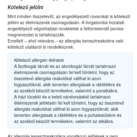
Kötelező jelölni
Mint minden összetevőt, az engedélyezett rovarokat is kötelező
jelölni az élelmiszerek csomagolásán. A forgalomba hozatalt
engedélyező végrehajtási rendeletek a feltüntetendő pontos
megnevezést is tartalmazzák.
Emellett – ahol releváns – az allergiás keresztreakcióra való
kötelező utalásról is rendelkeznek.
Kötelező allergén feliratok
A lisztbogár lárvát és az alombogár lárvát tartalmazó
élelmiszerek csomagolásán fel kell tűntetni, hogy az
összetevő allergiás reakciókat válthat ki azon
fogyasztóknál, akik ismerten allergiásak a rákfélékre és
az azokból készült termékekre, valamint a poratkákra.
A házi tücsköt és a keleti vándorsáskát tartalmazó
élelmiszerek jelölésén fel kell tűntetni, hogy az összetevő
allergiás reakciókat válthat ki azon fogyasztóknál, akik
ismerten allergiásak a rákfélékre és a puhatestűekre és
az azokból készült termékekre, valamint az atkákra.
Az allergiás keresztreakciókra vonatkozó jelölések a nem