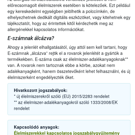
előrecsomagolt élelmiszerek esetében is kötelezőek. Ezt például
egy kereskedelmi egységben jelölhetik a polccímkén, de
elhelyezhetnek dedikált digitális eszközöket, vagy kitehetnek egy
tájékoztatót, hogy az érintettek kitől kérdezhetik meg az
allergénekkel kapcsolatos információkat.
E-számnak álcázva?
Ahogy a jelenlét elhallgatásától, úgy attól sem kell tartani, hogy
E-számnak „álcázva” rejtik el a rovarok jelenlétét a gyártók a
termékekben. E-száma csak az élelmiszer-adalékanyagoknak**
van. A rovarok nem tartoznak ebbe a körbe, azokat nem
adalékanyagként, hanem összetevőként lehet felhasználni, és új
élelmiszerként engedélyezték őket.
Hivatkozott jogszabályok:
* új élelmiszerekről szóló (EU) 2015/2283 rendelet
** az élelmiszer-adalékanyagokról szóló 1333/2008/EK
rendelet
Kapcsolódó anyagok:
Élelmiszerekkel kapcsolatos jogszabálygyűjtemény