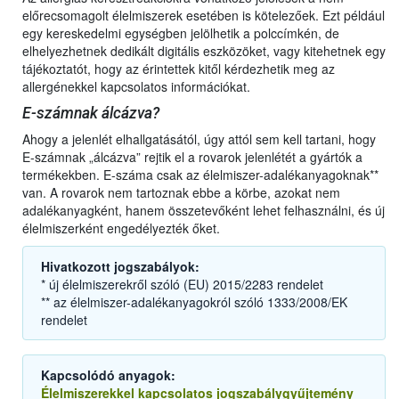
előrecsomagolt élelmiszerek esetében is kötelezőek. Ezt például
egy kereskedelmi egységben jelölhetik a polccímkén, de
elhelyezhetnek dedikált digitális eszközöket, vagy kitehetnek egy
tájékoztatót, hogy az érintettek kitől kérdezhetik meg az
allergénekkel kapcsolatos információkat.
E-számnak álcázva?
Ahogy a jelenlét elhallgatásától, úgy attól sem kell tartani, hogy
E-számnak „álcázva” rejtik el a rovarok jelenlétét a gyártók a
termékekben. E-száma csak az élelmiszer-adalékanyagoknak**
van. A rovarok nem tartoznak ebbe a körbe, azokat nem
adalékanyagként, hanem összetevőként lehet felhasználni, és új
élelmiszerként engedélyezték őket.
Hivatkozott jogszabályok:
* új élelmiszerekről szóló (EU) 2015/2283 rendelet
** az élelmiszer-adalékanyagokról szóló 1333/2008/EK
rendelet
Kapcsolódó anyagok:
Élelmiszerekkel kapcsolatos jogszabálygyűjtemény