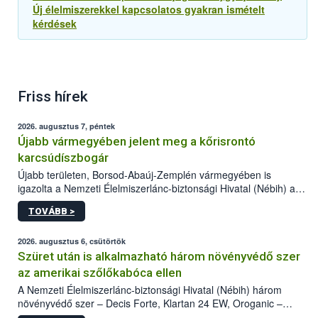
Új élelmiszerekkel kapcsolatos gyakran ismételt
kérdések
Friss hírek
2026. augusztus 7, péntek
Újabb vármegyében jelent meg a kőrisrontó
karcsúdíszbogár
Újabb területen, Borsod-Abaúj-Zemplén vármegyében is
igazolta a Nemzeti Élelmiszerlánc-biztonsági Hivatal (Nébih) a
kőrisrontó karcsúdíszbogár (Agrilus planipennis) jelenlétét. A
TOVÁBB >
kártevőt nem csak színcsapdában találták meg, de már fertőzött
fában is azonosították. A növényvédelmi szakemberek folytatják
az intenzív felderítést, emellett az intézkedéseket a szlovák
2026. augusztus 6, csütörtök
hatósággal is összehangolják a terjedés megállítása érdekében.
Szüret után is alkalmazható három növényvédő szer
az amerikai szőlőkabóca ellen
A Nemzeti Élelmiszerlánc-biztonsági Hivatal (Nébih) három
növényvédő szer – Decis Forte, Klartan 24 EW, Oroganic –
engedélyokiratát módosította, így azok a szüretet követően,