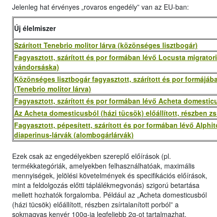
Jelenleg hat érvényes „rovaros engedély” van az EU-ban:
Új élelmiszer
Szárított Tenebrio molitor lárva (közönséges lisztbogár)
Fagyasztott, szárított és por formában lévő Locusta migratoria
vándorsáska)
Közönséges lisztbogár fagyasztott, szárított és por formájába
(Tenebrio molitor lárva)
Fagyasztott, szárított és por formában lévő Acheta domesticu
Az Acheta domesticusból (házi tücsök) előállított, részben zsí
Fagyasztott, pépesített, szárított és por formában lévő Alphi
diaperinus-lárvák (alombogárlárvák)
Ezek csak az engedélyekben szereplő előírások (pl.
termékkategóriák, amelyekben felhasználhatóak, maximális
mennyiségek, jelölési követelmények és specifikációs előírások,
mint a feldolgozás előtti táplálékmegvonás) szigorú betartása
mellett hozhatók forgalomba. Például az „Acheta domesticusból
(házi tücsök) előállított, részben zsírtalanított porból” a
sokmagvas kenyér 100g-ja legfeljebb 2g-ot tartalmazhat.