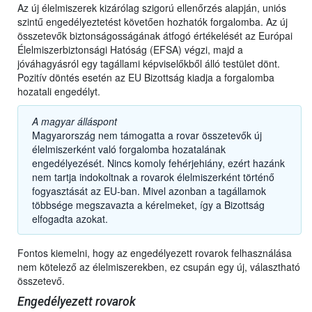
Az új élelmiszerek kizárólag szigorú ellenőrzés alapján, uniós
szintű engedélyeztetést követően hozhatók forgalomba. Az új
összetevők biztonságosságának átfogó értékelését az Európai
Élelmiszerbiztonsági Hatóság (EFSA) végzi, majd a
jóváhagyásról egy tagállami képviselőkből álló testület dönt.
Pozitív döntés esetén az EU Bizottság kiadja a forgalomba
hozatali engedélyt.
A magyar álláspont
Magyarország nem támogatta a rovar összetevők új
élelmiszerként való forgalomba hozatalának
engedélyezését. Nincs komoly fehérjehiány, ezért hazánk
nem tartja indokoltnak a rovarok élelmiszerként történő
fogyasztását az EU-ban. Mivel azonban a tagállamok
többsége megszavazta a kérelmeket, így a Bizottság
elfogadta azokat.
Fontos kiemelni, hogy az engedélyezett rovarok felhasználása
nem kötelező az élelmiszerekben, ez csupán egy új, választható
összetevő.
Engedélyezett rovarok