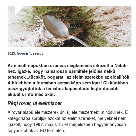
2023. február 1, szerda
Az elmúlt napokban számos megkeresés érkezett a Nébih-
hez: igaz-e, hogy hamarosan bármiféle jelölés nélkül
tehetnek „tücsköt, bogarat” az élelmiszerekbe az előállítók.
A hír ebben a formában semmiképp sem igaz! Cikkünkben
összegyűjtöttük a témához kapcsolódó legfontosabb
aktuális információkat.
Régi rovar, új élelmiszer
A rovar alapú élelmiszerek ún. új élelmiszernek* minősülnek. E
kategóriába soroljuk azokat az élelmiszereket, melyeknél nem
igazolt, hogy 1997. május 15-ét megelőzően hagyományosan
fogyasztották az EU területén.