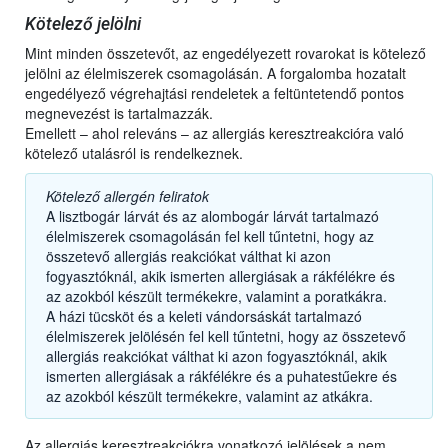
Kötelező jelölni
Mint minden összetevőt, az engedélyezett rovarokat is kötelező
jelölni az élelmiszerek csomagolásán. A forgalomba hozatalt
engedélyező végrehajtási rendeletek a feltüntetendő pontos
megnevezést is tartalmazzák.
Emellett – ahol releváns – az allergiás keresztreakcióra való
kötelező utalásról is rendelkeznek.
Kötelező allergén feliratok
A lisztbogár lárvát és az alombogár lárvát tartalmazó
élelmiszerek csomagolásán fel kell tűntetni, hogy az
összetevő allergiás reakciókat válthat ki azon
fogyasztóknál, akik ismerten allergiásak a rákfélékre és
az azokból készült termékekre, valamint a poratkákra.
A házi tücsköt és a keleti vándorsáskát tartalmazó
élelmiszerek jelölésén fel kell tűntetni, hogy az összetevő
allergiás reakciókat válthat ki azon fogyasztóknál, akik
ismerten allergiásak a rákfélékre és a puhatestűekre és
az azokból készült termékekre, valamint az atkákra.
Az allergiás keresztreakciókra vonatkozó jelölések a nem