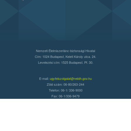
Nemzeti Élelmiszerlánc-biztonsági Hivatal
Cím: 1024 Budapest, Keleti Károly utca. 24.
Levelezési cím: 1525 Budapest. Pf. 30.
E-mail:
ugyfelszolgalat@nebih.gov.hu
Zöld szám: 06-80/263-244
Telefon: 06-1/ 336-9000
Fax: 06-1/336-9479