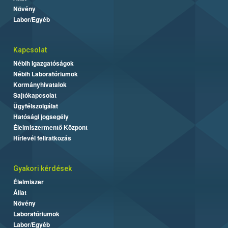
Növény
Labor/Egyéb
Kapcsolat
Nébih Igazgatóságok
Nébih Laboratóriumok
Kormányhivatalok
Sajtókapcsolat
Ügyfélszolgálat
Hatósági jogsegély
Élelmiszermentő Központ
Hírlevél feliratkozás
Gyakori kérdések
Élelmiszer
Állat
Növény
Laboratóriumok
Labor/Egyéb