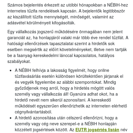
Számos bejelentés érkezett az utóbbi hónapokban a NÉBIH-hez
internetes tűzifa rendelések kapcsán. A bejelentők legtöbbször
az kiszállított tűzifa mennyiségét, minőségét, valamint az
adásvétel körülményeit kifogásolták.
Egy vállalkozás jogszerű működésére önmagában nem jelent
garanciát az, ha honlapjáról valaki már több éve rendel tűzifát. A
hatósági ellenőrzések tapasztalatai szerint a hirdetők sok
esetben megsértik az előírt követelményeket, illetve nem tartják
be a faanyag-kereskedelmi lánccal kapcsolatos, hatályos
szabályokat.
A NÉBIH felhívja a lakosság figyelmét, hogy online
tűzifavásárlás esetén különösen körültekintően járjanak el
és vegyék figyelembe az alábbi szempontokat. Mindig
győződjenek meg arról, hogy a hirdetés mögött valós
személy vagy vállalkozás áll! Gyanúra adhat okot, ha a
hirdető nevét nem sikerül azonosítani. A kereskedő
működését egyszerűen ellenőrizhetik az interneten elérhető
cégnyilvántartásból.
A hirdető azonosítása után célszerű ellenőrizni, hogy a
személy vagy cég neve szerepel-e a NÉBIH honlapján
közzétett jogsértések között. Az
EUTR jogsértés listán
név