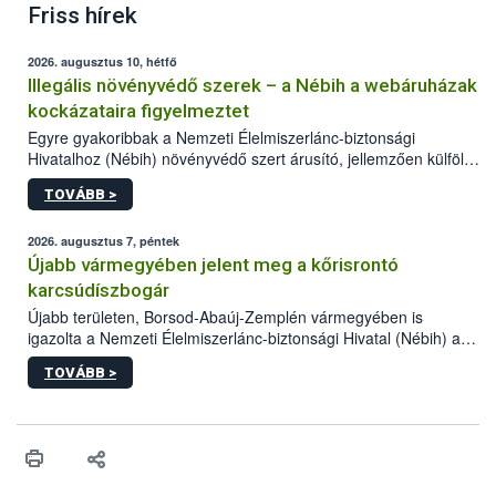
Friss hírek
2026. augusztus 10, hétfő
Illegális növényvédő szerek – a Nébih a webáruházak
kockázataira figyelmeztet
Egyre gyakoribbak a Nemzeti Élelmiszerlánc-biztonsági
Hivatalhoz (Nébih) növényvédő szert árusító, jellemzően külföldi
honlapok kapcsán érkező bejelentések. Emellett az ilyen
TOVÁBB >
termékeket kínáló kéretlen online reklámok mennyisége is
számottevően megnövekedett az elmúlt időszakban. A Nébih
összegyűjtötte az illegális növényvédő szerek kapcsán
2026. augusztus 7, péntek
előforduló árulkodó jeleket, valamint a webáruházakból való
Újabb vármegyében jelent meg a kőrisrontó
vásárlás kockázatait.
karcsúdíszbogár
Újabb területen, Borsod-Abaúj-Zemplén vármegyében is
igazolta a Nemzeti Élelmiszerlánc-biztonsági Hivatal (Nébih) a
kőrisrontó karcsúdíszbogár (Agrilus planipennis) jelenlétét. A
TOVÁBB >
kártevőt nem csak színcsapdában találták meg, de már fertőzött
fában is azonosították. A növényvédelmi szakemberek folytatják
az intenzív felderítést, emellett az intézkedéseket a szlovák
hatósággal is összehangolják a terjedés megállítása érdekében.