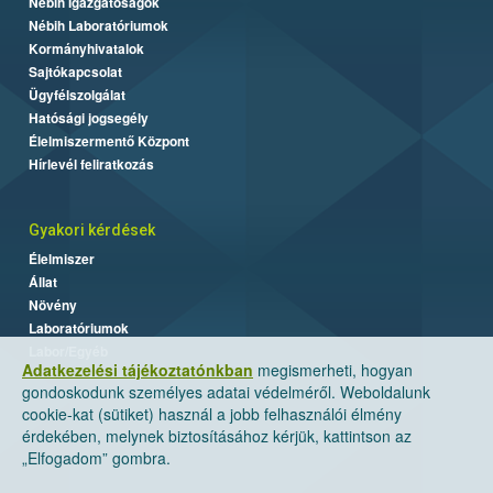
Nébih Igazgatóságok
Nébih Laboratóriumok
Kormányhivatalok
Sajtókapcsolat
Ügyfélszolgálat
Hatósági jogsegély
Élelmiszermentő Központ
Hírlevél feliratkozás
Gyakori kérdések
Élelmiszer
Állat
Növény
Laboratóriumok
Labor/Egyéb
Adatkezelési tájékoztatónkban
megismerheti, hogyan
gondoskodunk személyes adatai védelméről. Weboldalunk
cookie-kat (sütiket) használ a jobb felhasználói élmény
érdekében, melynek biztosításához kérjük, kattintson az
„Elfogadom” gombra.