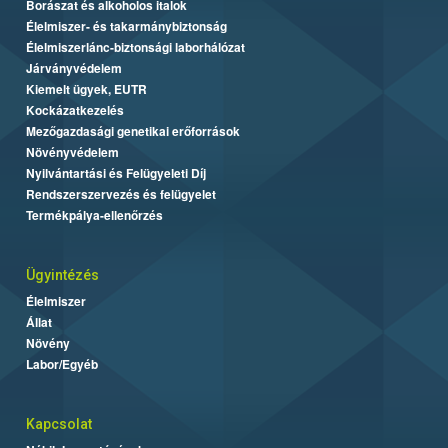
Borászat és alkoholos italok
Élelmiszer- és takarmánybiztonság
Élelmiszerlánc-biztonsági laborhálózat
Járványvédelem
Kiemelt ügyek, EUTR
Kockázatkezelés
Mezőgazdasági genetikai erőforrások
Növényvédelem
Nyilvántartási és Felügyeleti Díj
Rendszerszervezés és felügyelet
Termékpálya-ellenőrzés
Ügyintézés
Élelmiszer
Állat
Növény
Labor/Egyéb
Kapcsolat