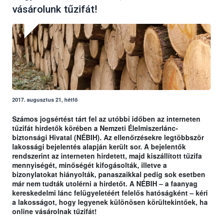
vásárolunk tűzifát!
2017. augusztus 21, hétfő
Számos jogsértést tárt fel az utóbbi időben az interneten
tűzifát hirdetők körében a Nemzeti Élelmiszerlánc-
biztonsági Hivatal (NÉBIH). Az ellenőrzésekre legtöbbször
lakossági bejelentés alapján került sor. A bejelentők
rendszerint az interneten hirdetett, majd kiszállított tűzifa
mennyiségét, minőségét kifogásolták, illetve a
bizonylatokat hiányolták, panaszaikkal pedig sok esetben
már nem tudták utolérni a hirdetőt. A NÉBIH – a faanyag
kereskedelmi lánc felügyeletéért felelős hatóságként – kéri
a lakosságot, hogy legyenek különösen körültekintőek, ha
online vásárolnak tűzifát!