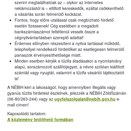
szerint megtalálhatóak az – olykor az internetes
reklámozástól is – eltiltott kereskedők, ezáltal csökkenthető
a vásárlás során felmerülő kockázat.
Fontos, hogy előre utalással csak megbízható hirdető
esetén fizessenek! Cég esetében a megadott
bankszámlaszámot feltétlenül vessék össze a
cégnyilvántartásban szereplő adattal!
Érdemes előnyben részesíteni a nyitva tartással működő,
telephellyel rendelkező hirdetőket az esetlegesen felmerülő
panaszok érvényesíthetősége miatt.
Minden esetben kérjék a tűzifa átadásakor a nyomtatvány
alapú, sorszámozott szállítójegyet, a névre szólóan kiállított
számlát vagy nyugtát, valamint a tűzifa vásárlói tájékoztatót
is!
A NÉBIH kéri a lakosságot, hogy amennyiben illegális vagy
gyanús tűzifa hirdetést észlelnek, jelezzék a NÉBIH ZöldSzámán
(06-80/263-244) vagy az
ugyfelszolgalat@nebih.gov.hu
e-
mail címen!
Kapcsolódó tartalom:
A közlemény letölthető formában