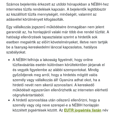
Számos bejelentés érkezett az utóbbi hónapokban a NÉBIH-hez
internetes tűzifa rendelések kapcsán. A bejelentők legtöbbször
az kiszállított tűzifa mennyiségét, minőségét, valamint az
adásvétel körülményeit kifogásolták.
Egy vállalkozás jogszerű működésére önmagában nem jelent
garanciát az, ha honlapjáról valaki már több éve rendel tűzifát. A
hatósági ellenőrzések tapasztalatai szerint a hirdetők sok
esetben megsértik az előírt követelményeket, illetve nem tartják
be a faanyag-kereskedelmi lánccal kapcsolatos, hatályos
szabályokat.
A NÉBIH felhívja a lakosság figyelmét, hogy online
tűzifavásárlás esetén különösen körültekintően járjanak el
és vegyék figyelembe az alábbi szempontokat. Mindig
győződjenek meg arról, hogy a hirdetés mögött valós
személy vagy vállalkozás áll! Gyanúra adhat okot, ha a
hirdető nevét nem sikerül azonosítani. A kereskedő
működését egyszerűen ellenőrizhetik az interneten elérhető
cégnyilvántartásból.
A hirdető azonosítása után célszerű ellenőrizni, hogy a
személy vagy cég neve szerepel-e a NÉBIH honlapján
közzétett jogsértések között. Az
EUTR jogsértés listán
név