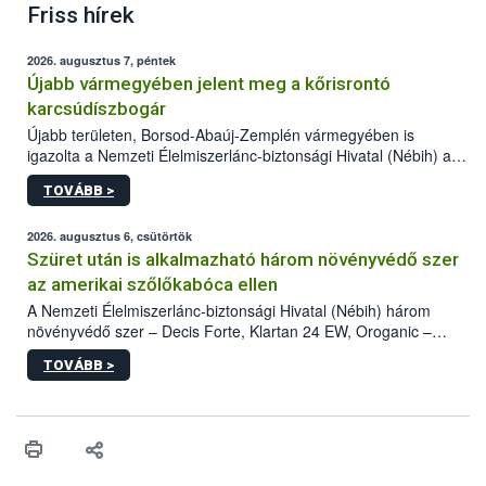
Friss hírek
2026. augusztus 7, péntek
Újabb vármegyében jelent meg a kőrisrontó
karcsúdíszbogár
Újabb területen, Borsod-Abaúj-Zemplén vármegyében is
igazolta a Nemzeti Élelmiszerlánc-biztonsági Hivatal (Nébih) a
kőrisrontó karcsúdíszbogár (Agrilus planipennis) jelenlétét. A
TOVÁBB >
kártevőt nem csak színcsapdában találták meg, de már fertőzött
fában is azonosították. A növényvédelmi szakemberek folytatják
az intenzív felderítést, emellett az intézkedéseket a szlovák
2026. augusztus 6, csütörtök
hatósággal is összehangolják a terjedés megállítása érdekében.
Szüret után is alkalmazható három növényvédő szer
az amerikai szőlőkabóca ellen
A Nemzeti Élelmiszerlánc-biztonsági Hivatal (Nébih) három
növényvédő szer – Decis Forte, Klartan 24 EW, Oroganic –
engedélyokiratát módosította, így azok a szüretet követően,
TOVÁBB >
egészen a vesszőérettség (BBCH 91) stádiumáig
felhasználhatóak a szőlőben. A kiterjesztések célja, hogy a korai
érésű szőlőkben is legyen lehetőség a károsító elleni további
védekezésre. Az Oroganic készítmény kis kiszerelésben kiskerti
felhasználók számára is elérhető és ökológiai termesztésben is
engedélyezett.