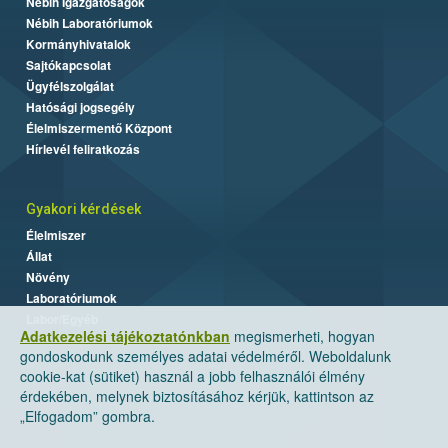
Nébih Igazgatóságok
Nébih Laboratóriumok
Kormányhivatalok
Sajtókapcsolat
Ügyfélszolgálat
Hatósági jogsegély
Élelmiszermentő Központ
Hírlevél feliratkozás
Gyakori kérdések
Élelmiszer
Állat
Növény
Laboratóriumok
Labor/Egyéb
Adatkezelési tájékoztatónkban
megismerheti, hogyan
gondoskodunk személyes adatai védelméről. Weboldalunk
cookie-kat (sütiket) használ a jobb felhasználói élmény
érdekében, melynek biztosításához kérjük, kattintson az
„Elfogadom” gombra.