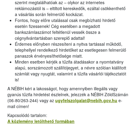
szerint megtalálhatóak az – olykor az internetes
reklámozástól is – eltiltott kereskedők, ezáltal csökkenthető
a vásárlás során felmerülő kockázat.
Fontos, hogy előre utalással csak megbízható hirdető
esetén fizessenek! Cég esetében a megadott
bankszámlaszámot feltétlenül vessék össze a
cégnyilvántartásban szereplő adattal!
Érdemes előnyben részesíteni a nyitva tartással működő,
telephellyel rendelkező hirdetőket az esetlegesen felmerülő
panaszok érvényesíthetősége miatt.
Minden esetben kérjék a tűzifa átadásakor a nyomtatvány
alapú, sorszámozott szállítójegyet, a névre szólóan kiállított
számlát vagy nyugtát, valamint a tűzifa vásárlói tájékoztatót
is!
A NÉBIH kéri a lakosságot, hogy amennyiben illegális vagy
gyanús tűzifa hirdetést észlelnek, jelezzék a NÉBIH ZöldSzámán
(06-80/263-244) vagy az
ugyfelszolgalat@nebih.gov.hu
e-
mail címen!
Kapcsolódó tartalom:
A közlemény letölthető formában