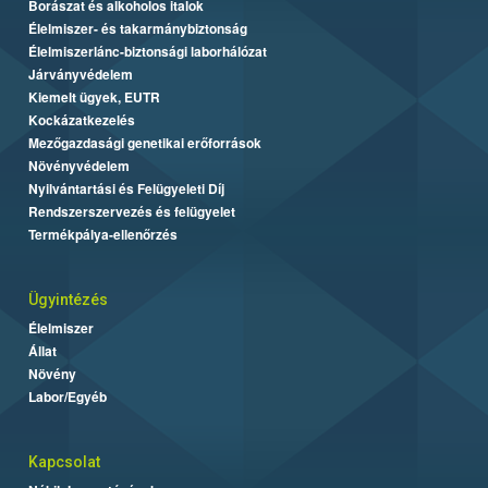
Borászat és alkoholos italok
Élelmiszer- és takarmánybiztonság
Élelmiszerlánc-biztonsági laborhálózat
Járványvédelem
Kiemelt ügyek, EUTR
Kockázatkezelés
Mezőgazdasági genetikai erőforrások
Növényvédelem
Nyilvántartási és Felügyeleti Díj
Rendszerszervezés és felügyelet
Termékpálya-ellenőrzés
Ügyintézés
Élelmiszer
Állat
Növény
Labor/Egyéb
Kapcsolat