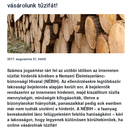
vásárolunk tűzifát!
2017. augusztus 21, hétfő
Számos jogsértést tárt fel az utóbbi időben az interneten
tűzifát hirdetők körében a Nemzeti Élelmiszerlánc-
biztonsági Hivatal (NÉBIH). Az ellenőrzésekre legtöbbször
lakossági bejelentés alapján került sor. A bejelentők
rendszerint az interneten hirdetett, majd kiszállított tűzifa
mennyiségét, minőségét kifogásolták, illetve a
bizonylatokat hiányolták, panaszaikkal pedig sok esetben
már nem tudták utolérni a hirdetőt. A NÉBIH – a faanyag
kereskedelmi lánc felügyeletéért felelős hatóságként – kéri
a lakosságot, hogy legyenek különösen körültekintőek, ha
online vásárolnak tűzifát!