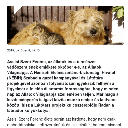
2015. október 5, hétfő
Assisi Szent Ferenc, az állatok és a természet
védőszentjének emlékére október 4-e, az Állatok
Világnapja. A Nemzeti Élelmiszerlánc-biztonsági Hivatal
(NÉBIH) Szabad a gazdi kampányával és Látótárs
projektjével azonban folyamatosan igyekszik felhívni a
figyelmet a felelős állattartás fontosságára, hogy minden
nap az Állatok Világnapja szellemében teljen. Már maga a
kezdeményezés is igazi közös munka ember és kedvenc
között, hisz a Látótárs projekt kulcsszereplője Radar, a
labrador kölyökkutya.
Assisi Szent Ferenc élete során azt hirdette, hogy nem csak
embertársainkat kell szeretnünk és tisztelnünk, hanem mindent,