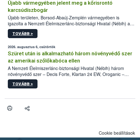
Újabb vármegyében jelent meg a kőrisrontó
karcsúdíszbogár
Újabb területen, Borsod-Abaúj-Zemplén vármegyében is
igazolta a Nemzeti Élelmiszerlánc-biztonsági Hivatal (Nébih) a
kőrisrontó karcsúdíszbogár (Agrilus planipennis) jelenlétét. A
TOVÁBB >
kártevőt nem csak színcsapdában találták meg, de már fertőzött
fában is azonosították. A növényvédelmi szakemberek folytatják
az intenzív felderítést, emellett az intézkedéseket a szlovák
2026. augusztus 6, csütörtök
hatósággal is összehangolják a terjedés megállítása érdekében.
Szüret után is alkalmazható három növényvédő szer
az amerikai szőlőkabóca ellen
A Nemzeti Élelmiszerlánc-biztonsági Hivatal (Nébih) három
növényvédő szer – Decis Forte, Klartan 24 EW, Oroganic –
engedélyokiratát módosította, így azok a szüretet követően,
TOVÁBB >
egészen a vesszőérettség (BBCH 91) stádiumáig
felhasználhatóak a szőlőben. A kiterjesztések célja, hogy a korai
érésű szőlőkben is legyen lehetőség a károsító elleni további
védekezésre. Az Oroganic készítmény kis kiszerelésben kiskerti
felhasználók számára is elérhető és ökológiai termesztésben is
engedélyezett.
Cookie beállítások