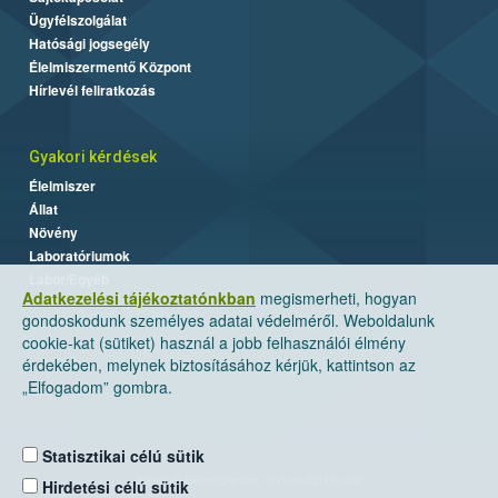
Ügyfélszolgálat
Hatósági jogsegély
Élelmiszermentő Központ
Hírlevél feliratkozás
Gyakori kérdések
Élelmiszer
Állat
Növény
Laboratóriumok
Labor/Egyéb
Adatkezelési tájékoztatónkban
megismerheti, hogyan
gondoskodunk személyes adatai védelméről. Weboldalunk
cookie-kat (sütiket) használ a jobb felhasználói élmény
érdekében, melynek biztosításához kérjük, kattintson az
„Elfogadom” gombra.
Statisztikai célú sütik
Nemzeti Élelmiszerlánc-biztonsági Hivatal
Hirdetési célú sütik