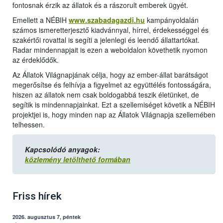
fontosnak érzik az állatok és a rászorult emberek ügyét.
Emellett a NÉBIH
www.szabadagazdi.hu
kampányoldalán
számos ismeretterjesztő kiadvánnyal, hírrel, érdekességgel és
szakértői rovattal is segíti a jelenlegi és leendő állattartókat.
Radar mindennapjait is ezen a weboldalon követhetik nyomon
az érdeklődők.
Az Állatok Világnapjának célja, hogy az ember-állat barátságot
megerősítse és felhívja a figyelmet az együttélés fontosságára,
hiszen az állatok nem csak boldogabbá teszik életünket, de
segítik is mindennapjainkat. Ezt a szellemiséget követik a NÉBIH
projektjei is, hogy minden nap az Állatok Világnapja szellemében
telhessen.
Kapcsolódó anyagok:
közlemény letölthető formában
Friss hírek
2026. augusztus 7, péntek