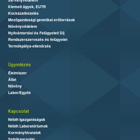
Kiemelt ügyek, EUTR
Kockázatkezelés
Mezőgazdasági genetikai erőforrások
Növényvédelem
Nyilvántartási és Felügyeleti Díj
Rendszerszervezés és felügyelet
Termékpálya-ellenőrzés
Ügyintézés
Élelmiszer
Állat
Növény
Labor/Egyéb
Kapcsolat
Nébih Igazgatóságok
Nébih Laboratóriumok
Kormányhivatalok
Sajtókapcsolat