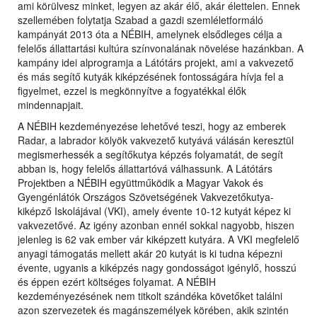
ami körülvesz minket, legyen az akár élő, akár élettelen. Ennek
szellemében folytatja Szabad a gazdi szemléletformáló
kampányát 2013 óta a NÉBIH, amelynek elsődleges célja a
felelős állattartási kultúra színvonalának növelése hazánkban. A
kampány idei alprogramja a Látótárs projekt, ami a vakvezető
és más segítő kutyák kiképzésének fontosságára hívja fel a
figyelmet, ezzel is megkönnyítve a fogyatékkal élők
mindennapjait.
A NÉBIH kezdeményezése lehetővé teszi, hogy az emberek
Radar, a labrador kölyök vakvezető kutyává válásán keresztül
megismerhessék a segítőkutya képzés folyamatát, de segít
abban is, hogy felelős állattartóvá válhassunk. A Látótárs
Projektben a NÉBIH együttműködik a Magyar Vakok és
Gyengénlátók Országos Szövetségének Vakvezetőkutya-
kiképző Iskolájával (VKI), amely évente 10-12 kutyát képez ki
vakvezetővé. Az igény azonban ennél sokkal nagyobb, hiszen
jelenleg is 62 vak ember vár kiképzett kutyára. A VKI megfelelő
anyagi támogatás mellett akár 20 kutyát is ki tudna képezni
évente, ugyanis a kiképzés nagy gondosságot igénylő, hosszú
és éppen ezért költséges folyamat. A NÉBIH
kezdeményezésének nem titkolt szándéka követőket találni
azon szervezetek és magánszemélyek körében, akik szintén