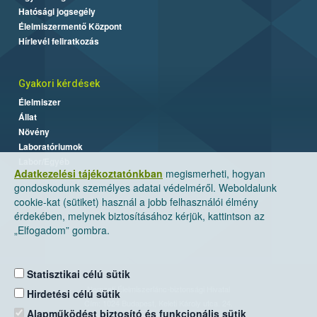
Hatósági jogsegély
Élelmiszermentő Központ
Hírlevél feliratkozás
Gyakori kérdések
Élelmiszer
Állat
Növény
Laboratóriumok
Labor/Egyéb
Adatkezelési tájékoztatónkban
megismerheti, hogyan
gondoskodunk személyes adatai védelméről. Weboldalunk
cookie-kat (sütiket) használ a jobb felhasználói élmény
érdekében, melynek biztosításához kérjük, kattintson az
„Elfogadom” gombra.
Statisztikai célú sütik
Nemzeti Élelmiszerlánc-biztonsági Hivatal
Hirdetési célú sütik
Cím: 1024 Budapest, Keleti Károly utca. 24.
Alapműködést biztosító és funkcionális sütik
Levelezési cím: 1525 Budapest. Pf. 30.