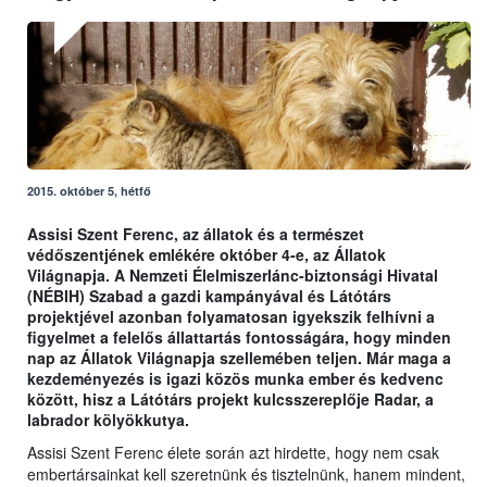
2015. október 5, hétfő
Assisi Szent Ferenc, az állatok és a természet
védőszentjének emlékére október 4-e, az Állatok
Világnapja. A Nemzeti Élelmiszerlánc-biztonsági Hivatal
(NÉBIH) Szabad a gazdi kampányával és Látótárs
projektjével azonban folyamatosan igyekszik felhívni a
figyelmet a felelős állattartás fontosságára, hogy minden
nap az Állatok Világnapja szellemében teljen. Már maga a
kezdeményezés is igazi közös munka ember és kedvenc
között, hisz a Látótárs projekt kulcsszereplője Radar, a
labrador kölyökkutya.
Assisi Szent Ferenc élete során azt hirdette, hogy nem csak
embertársainkat kell szeretnünk és tisztelnünk, hanem mindent,