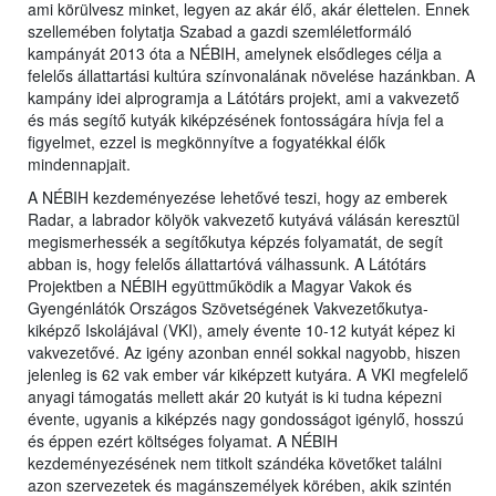
ami körülvesz minket, legyen az akár élő, akár élettelen. Ennek
szellemében folytatja Szabad a gazdi szemléletformáló
kampányát 2013 óta a NÉBIH, amelynek elsődleges célja a
felelős állattartási kultúra színvonalának növelése hazánkban. A
kampány idei alprogramja a Látótárs projekt, ami a vakvezető
és más segítő kutyák kiképzésének fontosságára hívja fel a
figyelmet, ezzel is megkönnyítve a fogyatékkal élők
mindennapjait.
A NÉBIH kezdeményezése lehetővé teszi, hogy az emberek
Radar, a labrador kölyök vakvezető kutyává válásán keresztül
megismerhessék a segítőkutya képzés folyamatát, de segít
abban is, hogy felelős állattartóvá válhassunk. A Látótárs
Projektben a NÉBIH együttműködik a Magyar Vakok és
Gyengénlátók Országos Szövetségének Vakvezetőkutya-
kiképző Iskolájával (VKI), amely évente 10-12 kutyát képez ki
vakvezetővé. Az igény azonban ennél sokkal nagyobb, hiszen
jelenleg is 62 vak ember vár kiképzett kutyára. A VKI megfelelő
anyagi támogatás mellett akár 20 kutyát is ki tudna képezni
évente, ugyanis a kiképzés nagy gondosságot igénylő, hosszú
és éppen ezért költséges folyamat. A NÉBIH
kezdeményezésének nem titkolt szándéka követőket találni
azon szervezetek és magánszemélyek körében, akik szintén