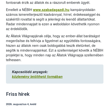
fontosnak érzik az állatok és a rászorult emberek ügyét.
Emellett a NÉBIH
www.szabadagazdi.hu
kampányoldalán
számos ismeretterjesztő kiadvánnyal, hírrel, érdekességgel és
szakértői rovattal is segíti a jelenlegi és leendő állattartókat.
Radar mindennapjait is ezen a weboldalon követhetik nyomon
az érdeklődők.
Az Állatok Világnapjának célja, hogy az ember-állat barátságot
megerősítse és felhívja a figyelmet az együttélés fontosságára,
hiszen az állatok nem csak boldogabbá teszik életünket, de
segítik is mindennapjainkat. Ezt a szellemiséget követik a NÉBIH
projektjei is, hogy minden nap az Állatok Világnapja szellemében
telhessen.
Kapcsolódó anyagok:
közlemény letölthető formában
Friss hírek
2026. augusztus 4, kedd