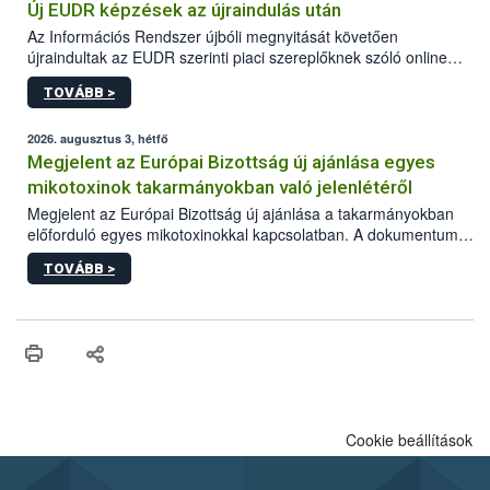
Új EUDR képzések az újraindulás után
Az Információs Rendszer újbóli megnyitását követően
újraindultak az EUDR szerinti piaci szereplőknek szóló online
képzések.
TOVÁBB >
2026. augusztus 3, hétfő
Megjelent az Európai Bizottság új ajánlása egyes
mikotoxinok takarmányokban való jelenlétéről
Megjelent az Európai Bizottság új ajánlása a takarmányokban
előforduló egyes mikotoxinokkal kapcsolatban. A dokumentum
2027-től új irányértékek alkalmazását írja elő, és a jelenleg
TOVÁBB >
hatályos uniós ajánlások helyébe lép.
Cookie beállítások