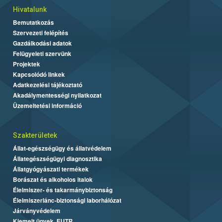
Hivatalunk
Bemutatkozás
Szervezeti felépítés
Gazdálkodási adatok
Felügyeleti szervünk
Projektek
Kapcsolódó linkek
Adatkezelési tájékoztató
Akadálymentességi nyilatkozat
Üzemeltetési információ
Szakterületek
Állat-egészségügy és állatvédelem
Állategészségügyi diagnosztika
Állatgyógyászati termékek
Borászat és alkoholos italok
Élelmiszer- és takarmánybiztonság
Élelmiszerlánc-biztonsági laborhálózat
Járványvédelem
Kiemelt ügyek, EUTR