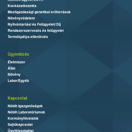
Kockázatkezelés
Mezőgazdasági genetikai erőforrások
Növényvédelem
Nyilvántartási és Felügyeleti Díj
Rendszerszervezés és felügyelet
Termékpálya-ellenőrzés
Ügyintézés
Élelmiszer
Állat
Növény
Labor/Egyéb
Kapcsolat
Nébih Igazgatóságok
Nébih Laboratóriumok
Kormányhivatalok
Sajtókapcsolat
Ügyfélszolgálat