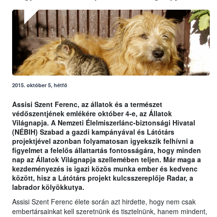
2015. október 5, hétfő
Assisi Szent Ferenc, az állatok és a természet
védőszentjének emlékére október 4-e, az Állatok
Világnapja. A Nemzeti Élelmiszerlánc-biztonsági Hivatal
(NÉBIH) Szabad a gazdi kampányával és Látótárs
projektjével azonban folyamatosan igyekszik felhívni a
figyelmet a felelős állattartás fontosságára, hogy minden
nap az Állatok Világnapja szellemében teljen. Már maga a
kezdeményezés is igazi közös munka ember és kedvenc
között, hisz a Látótárs projekt kulcsszereplője Radar, a
labrador kölyökkutya.
Assisi Szent Ferenc élete során azt hirdette, hogy nem csak
embertársainkat kell szeretnünk és tisztelnünk, hanem mindent,