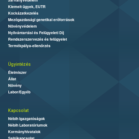
Kiemelt ügyek, EUTR
Kockázatkezelés
Mezőgazdasági genetikai erőforrások
Növényvédelem
Nyilvántartási és Felügyeleti Díj
Rendszerszervezés és felügyelet
Termékpálya-ellenőrzés
Ügyintézés
Élelmiszer
Állat
Növény
Labor/Egyéb
Kapcsolat
Nébih Igazgatóságok
Nébih Laboratóriumok
Kormányhivatalok
Sajtókapcsolat