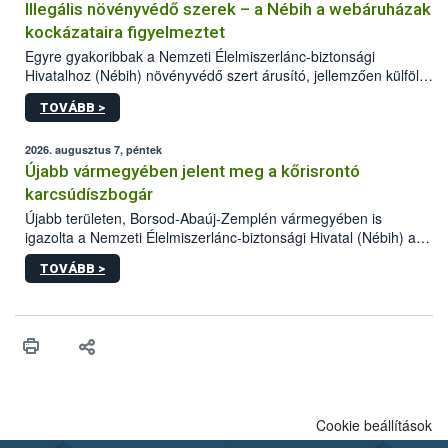
Illegális növényvédő szerek – a Nébih a webáruházak
kockázataira figyelmeztet
Egyre gyakoribbak a Nemzeti Élelmiszerlánc-biztonsági
Hivatalhoz (Nébih) növényvédő szert árusító, jellemzően külföldi
honlapok kapcsán érkező bejelentések. Emellett az ilyen
TOVÁBB >
termékeket kínáló kéretlen online reklámok mennyisége is
számottevően megnövekedett az elmúlt időszakban. A Nébih
összegyűjtötte az illegális növényvédő szerek kapcsán
2026. augusztus 7, péntek
előforduló árulkodó jeleket, valamint a webáruházakból való
Újabb vármegyében jelent meg a kőrisrontó
vásárlás kockázatait.
karcsúdíszbogár
Újabb területen, Borsod-Abaúj-Zemplén vármegyében is
igazolta a Nemzeti Élelmiszerlánc-biztonsági Hivatal (Nébih) a
kőrisrontó karcsúdíszbogár (Agrilus planipennis) jelenlétét. A
TOVÁBB >
kártevőt nem csak színcsapdában találták meg, de már fertőzött
fában is azonosították. A növényvédelmi szakemberek folytatják
az intenzív felderítést, emellett az intézkedéseket a szlovák
hatósággal is összehangolják a terjedés megállítása érdekében.
Cookie beállítások