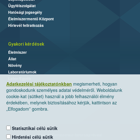
Ügyfélszolgálat
Hatósági jogsegély
Élelmiszermentő Központ
Hírlevél feliratkozás
Gyakori kérdések
Élelmiszer
Állat
Növény
Laboratóriumok
Labor/Egyéb
Adatkezelési tájékoztatónkban
megismerheti, hogyan
gondoskodunk személyes adatai védelméről. Weboldalunk
cookie-kat (sütiket) használ a jobb felhasználói élmény
érdekében, melynek biztosításához kérjük, kattintson az
„Elfogadom” gombra.
Statisztikai célú sütik
Nemzeti Élelmiszerlánc-biztonsági Hivatal
Hirdetési célú sütik