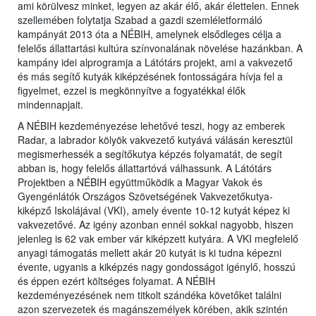
ami körülvesz minket, legyen az akár élő, akár élettelen. Ennek
szellemében folytatja Szabad a gazdi szemléletformáló
kampányát 2013 óta a NÉBIH, amelynek elsődleges célja a
felelős állattartási kultúra színvonalának növelése hazánkban. A
kampány idei alprogramja a Látótárs projekt, ami a vakvezető
és más segítő kutyák kiképzésének fontosságára hívja fel a
figyelmet, ezzel is megkönnyítve a fogyatékkal élők
mindennapjait.
A NÉBIH kezdeményezése lehetővé teszi, hogy az emberek
Radar, a labrador kölyök vakvezető kutyává válásán keresztül
megismerhessék a segítőkutya képzés folyamatát, de segít
abban is, hogy felelős állattartóvá válhassunk. A Látótárs
Projektben a NÉBIH együttműködik a Magyar Vakok és
Gyengénlátók Országos Szövetségének Vakvezetőkutya-
kiképző Iskolájával (VKI), amely évente 10-12 kutyát képez ki
vakvezetővé. Az igény azonban ennél sokkal nagyobb, hiszen
jelenleg is 62 vak ember vár kiképzett kutyára. A VKI megfelelő
anyagi támogatás mellett akár 20 kutyát is ki tudna képezni
évente, ugyanis a kiképzés nagy gondosságot igénylő, hosszú
és éppen ezért költséges folyamat. A NÉBIH
kezdeményezésének nem titkolt szándéka követőket találni
azon szervezetek és magánszemélyek körében, akik szintén