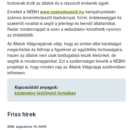
fontosnak érzik az állatok és a rászorult emberek ügyét.
Emellett a NÉBIH
www.szabadagazdi.hu
kampányoldalán
számos ismeretterjesztő kiadvánnyal, hírrel, érdekességgel és
szakértői rovattal is segíti a jelenlegi és leendő állattartókat.
Radar mindennapjait is ezen a weboldalon követhetik nyomon
az érdeklődők.
Az Állatok Világnapjának célja, hogy az ember-állat barátságot
megerősítse és felhívja a figyelmet az együttélés fontosságára,
hiszen az állatok nem csak boldogabbá teszik életünket, de
segítik is mindennapjainkat. Ezt a szellemiséget követik a NÉBIH
projektjei is, hogy minden nap az Állatok Világnapja szellemében
telhessen.
Kapcsolódó anyagok:
közlemény letölthető formában
Friss hírek
2026. augusztus 10, hétfő