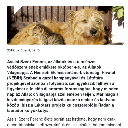
2015. október 5, hétfő
Assisi Szent Ferenc, az állatok és a természet
védőszentjének emlékére október 4-e, az Állatok
Világnapja. A Nemzeti Élelmiszerlánc-biztonsági Hivatal
(NÉBIH) Szabad a gazdi kampányával és Látótárs
projektjével azonban folyamatosan igyekszik felhívni a
figyelmet a felelős állattartás fontosságára, hogy minden
nap az Állatok Világnapja szellemében teljen. Már maga a
kezdeményezés is igazi közös munka ember és kedvenc
között, hisz a Látótárs projekt kulcsszereplője Radar, a
labrador kölyökkutya.
Assisi Szent Ferenc élete során azt hirdette, hogy nem csak
embertársainkat kell szeretnünk és tisztelnünk, hanem mindent,