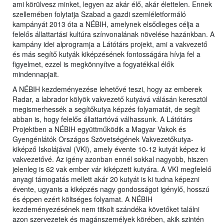
ami körülvesz minket, legyen az akár élő, akár élettelen. Ennek
szellemében folytatja Szabad a gazdi szemléletformáló
kampányát 2013 óta a NÉBIH, amelynek elsődleges célja a
felelős állattartási kultúra színvonalának növelése hazánkban. A
kampány idei alprogramja a Látótárs projekt, ami a vakvezető
és más segítő kutyák kiképzésének fontosságára hívja fel a
figyelmet, ezzel is megkönnyítve a fogyatékkal élők
mindennapjait.
A NÉBIH kezdeményezése lehetővé teszi, hogy az emberek
Radar, a labrador kölyök vakvezető kutyává válásán keresztül
megismerhessék a segítőkutya képzés folyamatát, de segít
abban is, hogy felelős állattartóvá válhassunk. A Látótárs
Projektben a NÉBIH együttműködik a Magyar Vakok és
Gyengénlátók Országos Szövetségének Vakvezetőkutya-
kiképző Iskolájával (VKI), amely évente 10-12 kutyát képez ki
vakvezetővé. Az igény azonban ennél sokkal nagyobb, hiszen
jelenleg is 62 vak ember vár kiképzett kutyára. A VKI megfelelő
anyagi támogatás mellett akár 20 kutyát is ki tudna képezni
évente, ugyanis a kiképzés nagy gondosságot igénylő, hosszú
és éppen ezért költséges folyamat. A NÉBIH
kezdeményezésének nem titkolt szándéka követőket találni
azon szervezetek és magánszemélyek körében, akik szintén