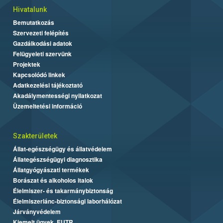
Hivatalunk
Bemutatkozás
Szervezeti felépítés
Gazdálkodási adatok
Felügyeleti szervünk
Projektek
Kapcsolódó linkek
Adatkezelési tájékoztató
Akadálymentességi nyilatkozat
Üzemeltetési információ
Szakterületek
Állat-egészségügy és állatvédelem
Állategészségügyi diagnosztika
Állatgyógyászati termékek
Borászat és alkoholos italok
Élelmiszer- és takarmánybiztonság
Élelmiszerlánc-biztonsági laborhálózat
Járványvédelem
Kiemelt ügyek, EUTR