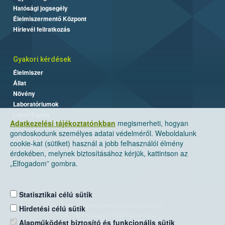
Hatósági jogsegély
Élelmiszermentő Központ
Hírlevél feliratkozás
Gyakori kérdések
Élelmiszer
Állat
Növény
Laboratóriumok
Labor/Egyéb
Adatkezelési tájékoztatónkban
megismerheti, hogyan
gondoskodunk személyes adatai védelméről. Weboldalunk
cookie-kat (sütiket) használ a jobb felhasználói élmény
érdekében, melynek biztosításához kérjük, kattintson az
„Elfogadom” gombra.
Statisztikai célú sütik
Nemzeti Élelmiszerlánc-biztonsági Hivatal
Hirdetési célú sütik
Cím: 1024 Budapest, Keleti Károly utca. 24.
Alapműködést biztosító és funkcionális sütik
Levelezési cím: 1525 Budapest. Pf. 30.