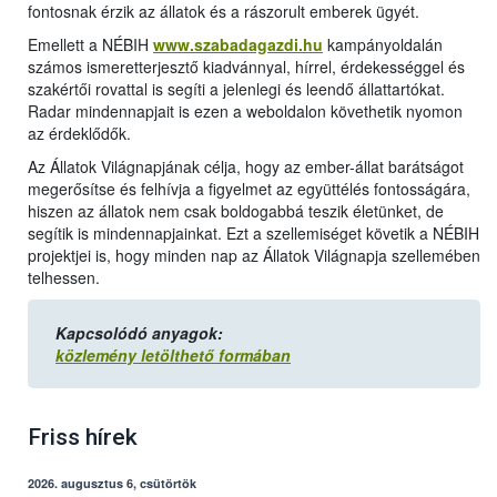
fontosnak érzik az állatok és a rászorult emberek ügyét.
Emellett a NÉBIH
www.szabadagazdi.hu
kampányoldalán
számos ismeretterjesztő kiadvánnyal, hírrel, érdekességgel és
szakértői rovattal is segíti a jelenlegi és leendő állattartókat.
Radar mindennapjait is ezen a weboldalon követhetik nyomon
az érdeklődők.
Az Állatok Világnapjának célja, hogy az ember-állat barátságot
megerősítse és felhívja a figyelmet az együttélés fontosságára,
hiszen az állatok nem csak boldogabbá teszik életünket, de
segítik is mindennapjainkat. Ezt a szellemiséget követik a NÉBIH
projektjei is, hogy minden nap az Állatok Világnapja szellemében
telhessen.
Kapcsolódó anyagok:
közlemény letölthető formában
Friss hírek
2026. augusztus 6, csütörtök