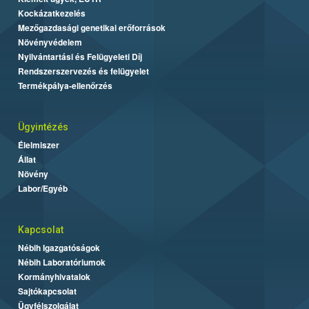
Kockázatkezelés
Mezőgazdasági genetikai erőforrások
Növényvédelem
Nyilvántartási és Felügyeleti Díj
Rendszerszervezés és felügyelet
Termékpálya-ellenőrzés
Ügyintézés
Élelmiszer
Állat
Növény
Labor/Egyéb
Kapcsolat
Nébih Igazgatóságok
Nébih Laboratóriumok
Kormányhivatalok
Sajtókapcsolat
Ügyfélszolgálat