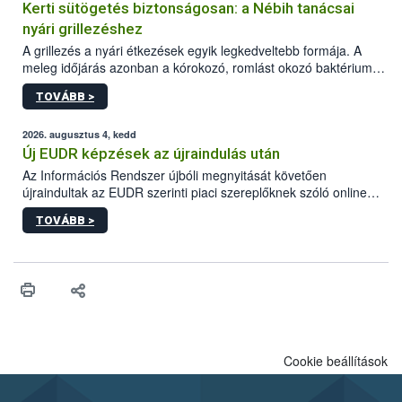
Kerti sütögetés biztonságosan: a Nébih tanácsai
nyári grillezéshez
A grillezés a nyári étkezések egyik legkedveltebb formája. A
meleg időjárás azonban a kórokozó, romlást okozó baktériumok
gyorsabb szaporodásának is kedvez. A szabadtéri sütögetés
TOVÁBB >
ezért nem csupán a megfelelő sütési technikáról szól: legalább
ilyen fontos az alapanyagok biztonságos kezelése, az alapvető
higiéniai szabályok betartása, a megfelelő hőkezelés, valamint a
2026. augusztus 4, kedd
maradékok szakszerű tárolása. A Nemzeti Élelmiszerlánc-
Új EUDR képzések az újraindulás után
biztonsági Hivatal (Nébih) Oktatási Programja összegyűjtötte a
Az Információs Rendszer újbóli megnyitását követően
biztonságos grillezés legfontosabb tudnivalóit.
újraindultak az EUDR szerinti piaci szereplőknek szóló online
képzések.
TOVÁBB >
Cookie beállítások