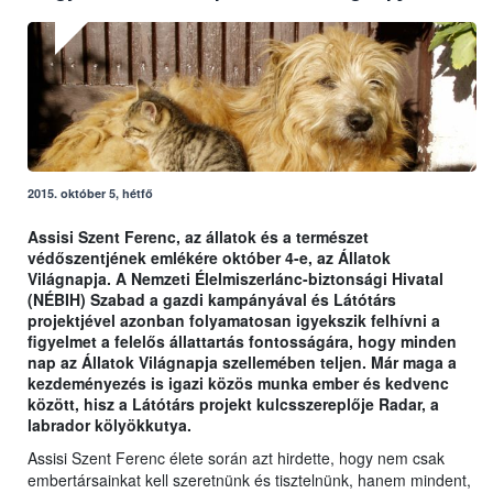
2015. október 5, hétfő
Assisi Szent Ferenc, az állatok és a természet
védőszentjének emlékére október 4-e, az Állatok
Világnapja. A Nemzeti Élelmiszerlánc-biztonsági Hivatal
(NÉBIH) Szabad a gazdi kampányával és Látótárs
projektjével azonban folyamatosan igyekszik felhívni a
figyelmet a felelős állattartás fontosságára, hogy minden
nap az Állatok Világnapja szellemében teljen. Már maga a
kezdeményezés is igazi közös munka ember és kedvenc
között, hisz a Látótárs projekt kulcsszereplője Radar, a
labrador kölyökkutya.
Assisi Szent Ferenc élete során azt hirdette, hogy nem csak
embertársainkat kell szeretnünk és tisztelnünk, hanem mindent,