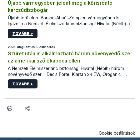
Újabb vármegyében jelent meg a kőrisrontó
karcsúdíszbogár
Újabb területen, Borsod-Abaúj-Zemplén vármegyében is
igazolta a Nemzeti Élelmiszerlánc-biztonsági Hivatal (Nébih) a
kőrisrontó karcsúdíszbogár (Agrilus planipennis) jelenlétét. A
TOVÁBB >
kártevőt nem csak színcsapdában találták meg, de már fertőzött
fában is azonosították. A növényvédelmi szakemberek folytatják
az intenzív felderítést, emellett az intézkedéseket a szlovák
2026. augusztus 6, csütörtök
hatósággal is összehangolják a terjedés megállítása érdekében.
Szüret után is alkalmazható három növényvédő szer
az amerikai szőlőkabóca ellen
A Nemzeti Élelmiszerlánc-biztonsági Hivatal (Nébih) három
növényvédő szer – Decis Forte, Klartan 24 EW, Oroganic –
engedélyokiratát módosította, így azok a szüretet követően,
TOVÁBB >
egészen a vesszőérettség (BBCH 91) stádiumáig
felhasználhatóak a szőlőben. A kiterjesztések célja, hogy a korai
érésű szőlőkben is legyen lehetőség a károsító elleni további
védekezésre. Az Oroganic készítmény kis kiszerelésben kiskerti
felhasználók számára is elérhető és ökológiai termesztésben is
engedélyezett.
Cookie beállítások