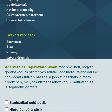
Ügyfélszolgálat
Hatósági jogsegély
Élelmiszermentő Központ
Hírlevél feliratkozás
Gyakori kérdések
Élelmiszer
Állat
Növény
Laboratóriumok
Labor/Egyéb
Adatkezelési tájékoztatónkban
megismerheti, hogyan
gondoskodunk személyes adatai védelméről. Weboldalunk
cookie-kat (sütiket) használ a jobb felhasználói élmény
érdekében, melynek biztosításához kérjük, kattintson az
„Elfogadom” gombra.
Statisztikai célú sütik
Nemzeti Élelmiszerlánc-biztonsági Hivatal
Hirdetési célú sütik