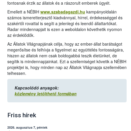
fontosnak érzik az állatok és a rászorult emberek ügyét.
Emellett a NÉBIH
www.szabadagazdi.hu
kampányoldalán
számos ismeretterjesztő kiadvánnyal, hírrel, érdekességgel és
szakértői rovattal is segíti a jelenlegi és leendő állattartókat.
Radar mindennapjait is ezen a weboldalon követhetik nyomon
az érdeklődők.
Az Állatok Világnapjának célja, hogy az ember-állat barátságot
megerősítse és felhívja a figyelmet az együttélés fontosságára,
hiszen az állatok nem csak boldogabbá teszik életünket, de
segítik is mindennapjainkat. Ezt a szellemiséget követik a NÉBIH
projektjei is, hogy minden nap az Állatok Világnapja szellemében
telhessen.
Kapcsolódó anyagok:
közlemény letölthető formában
Friss hírek
2026. augusztus 7, péntek