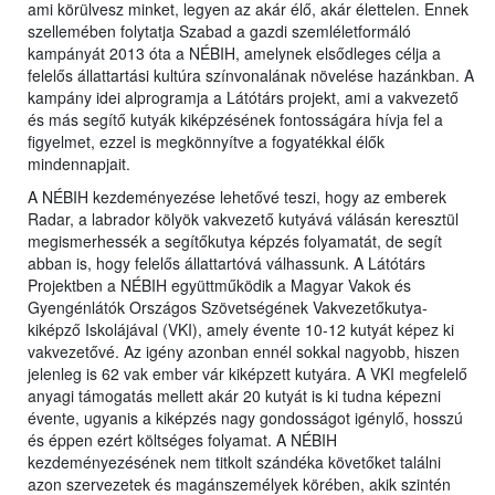
ami körülvesz minket, legyen az akár élő, akár élettelen. Ennek
szellemében folytatja Szabad a gazdi szemléletformáló
kampányát 2013 óta a NÉBIH, amelynek elsődleges célja a
felelős állattartási kultúra színvonalának növelése hazánkban. A
kampány idei alprogramja a Látótárs projekt, ami a vakvezető
és más segítő kutyák kiképzésének fontosságára hívja fel a
figyelmet, ezzel is megkönnyítve a fogyatékkal élők
mindennapjait.
A NÉBIH kezdeményezése lehetővé teszi, hogy az emberek
Radar, a labrador kölyök vakvezető kutyává válásán keresztül
megismerhessék a segítőkutya képzés folyamatát, de segít
abban is, hogy felelős állattartóvá válhassunk. A Látótárs
Projektben a NÉBIH együttműködik a Magyar Vakok és
Gyengénlátók Országos Szövetségének Vakvezetőkutya-
kiképző Iskolájával (VKI), amely évente 10-12 kutyát képez ki
vakvezetővé. Az igény azonban ennél sokkal nagyobb, hiszen
jelenleg is 62 vak ember vár kiképzett kutyára. A VKI megfelelő
anyagi támogatás mellett akár 20 kutyát is ki tudna képezni
évente, ugyanis a kiképzés nagy gondosságot igénylő, hosszú
és éppen ezért költséges folyamat. A NÉBIH
kezdeményezésének nem titkolt szándéka követőket találni
azon szervezetek és magánszemélyek körében, akik szintén