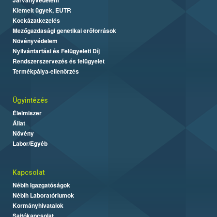
Kiemelt ügyek, EUTR
Kockázatkezelés
Mezőgazdasági genetikai erőforrások
Növényvédelem
Nyilvántartási és Felügyeleti Díj
Rendszerszervezés és felügyelet
Termékpálya-ellenőrzés
Ügyintézés
Élelmiszer
Állat
Növény
Labor/Egyéb
Kapcsolat
Nébih Igazgatóságok
Nébih Laboratóriumok
Kormányhivatalok
Sajtókapcsolat