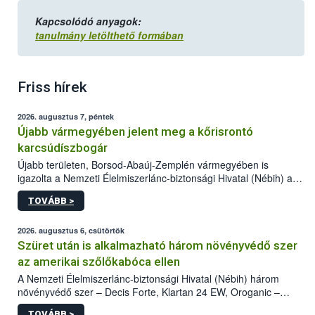
Kapcsolódó anyagok:
tanulmány letölthető formában
Friss hírek
2026. augusztus 7, péntek
Újabb vármegyében jelent meg a kőrisrontó
karcsúdíszbogár
Újabb területen, Borsod-Abaúj-Zemplén vármegyében is
igazolta a Nemzeti Élelmiszerlánc-biztonsági Hivatal (Nébih) a
kőrisrontó karcsúdíszbogár (Agrilus planipennis) jelenlétét. A
TOVÁBB >
kártevőt nem csak színcsapdában találták meg, de már fertőzött
fában is azonosították. A növényvédelmi szakemberek folytatják
az intenzív felderítést, emellett az intézkedéseket a szlovák
2026. augusztus 6, csütörtök
hatósággal is összehangolják a terjedés megállítása érdekében.
Szüret után is alkalmazható három növényvédő szer
az amerikai szőlőkabóca ellen
A Nemzeti Élelmiszerlánc-biztonsági Hivatal (Nébih) három
növényvédő szer – Decis Forte, Klartan 24 EW, Oroganic –
engedélyokiratát módosította, így azok a szüretet követően,
TOVÁBB >