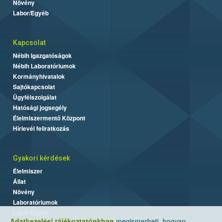
Növény
Labor/Egyéb
Kapcsolat
Nébih Igazgatóságok
Nébih Laboratóriumok
Kormányhivatalok
Sajtókapcsolat
Ügyfélszolgálat
Hatósági jogsegély
Élelmiszermentő Központ
Hírlevél feliratkozás
Gyakori kérdések
Élelmiszer
Állat
Növény
Laboratóriumok
Labor/Egyéb
Adatkezelési tájékoztatónkban
megismerheti, hogyan