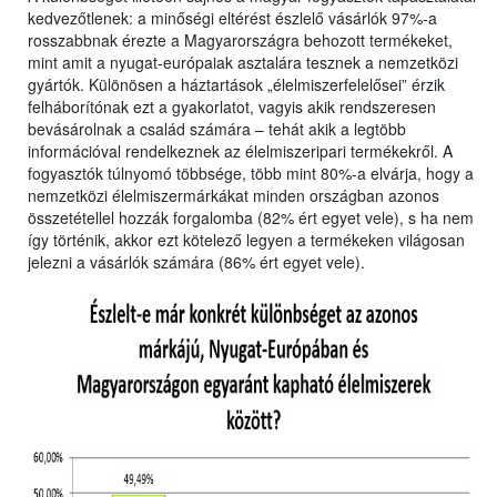
kedvezőtlenek: a minőségi eltérést észlelő vásárlók 97%-a
rosszabbnak érezte a Magyarországra behozott termékeket,
mint amit a nyugat-európaiak asztalára tesznek a nemzetközi
gyártók. Különösen a háztartások „élelmiszerfelelősei” érzik
felháborítónak ezt a gyakorlatot, vagyis akik rendszeresen
bevásárolnak a család számára – tehát akik a legtöbb
információval rendelkeznek az élelmiszeripari termékekről. A
fogyasztók túlnyomó többsége, több mint 80%-a elvárja, hogy a
nemzetközi élelmiszermárkákat minden országban azonos
összetétellel hozzák forgalomba (82% ért egyet vele), s ha nem
így történik, akkor ezt kötelező legyen a termékeken világosan
jelezni a vásárlók számára (86% ért egyet vele).