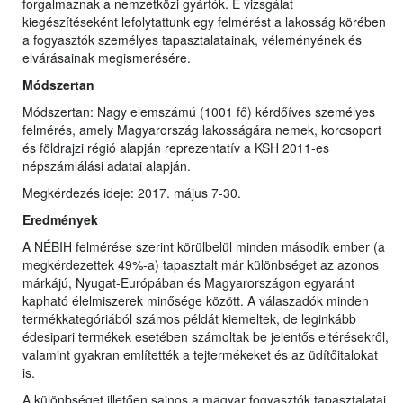
forgalmaznak a nemzetközi gyártók. E vizsgálat
kiegészítéseként lefolytattunk egy felmérést a lakosság körében
a fogyasztók személyes tapasztalatainak, véleményének és
elvárásainak megismerésére.
Módszertan
Módszertan: Nagy elemszámú (1001 fő) kérdőíves személyes
felmérés, amely Magyarország lakosságára nemek, korcsoport
és földrajzi régió alapján reprezentatív a KSH 2011-es
népszámlálási adatai alapján.
Megkérdezés ideje: 2017. május 7-30.
Eredmények
A NÉBIH felmérése szerint körülbelül minden második ember (a
megkérdezettek 49%-a) tapasztalt már különbséget az azonos
márkájú, Nyugat-Európában és Magyarországon egyaránt
kapható élelmiszerek minősége között. A válaszadók minden
termékkategóriából számos példát kiemeltek, de leginkább
édesipari termékek esetében számoltak be jelentős eltérésekről,
valamint gyakran említették a tejtermékeket és az üdítőitalokat
is.
A különbséget illetően sajnos a magyar fogyasztók tapasztalatai