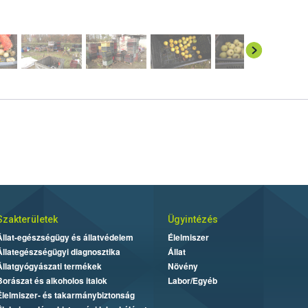
Szakterületek
Ügyintézés
Állat-egészségügy és állatvédelem
Élelmiszer
Állategészségügyi diagnosztika
Állat
Állatgyógyászati termékek
Növény
Borászat és alkoholos italok
Labor/Egyéb
Élelmiszer- és takarmánybiztonság