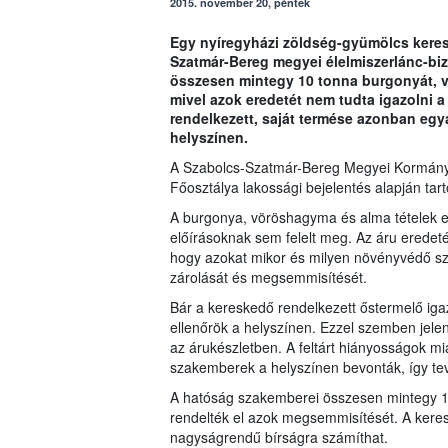
2015. november 20, péntek
Egy nyíregyházi zöldség-gyümölcs keres
Szatmár-Bereg megyei élelmiszerlánc-biz
összesen mintegy 10 tonna burgonyát, vö
mivel azok eredetét nem tudta igazolni a
rendelkezett, saját termése azonban egyá
helyszínen.
A Szabolcs-Szatmár-Bereg Megyei Kormányhi
Főosztálya lakossági bejelentés alapján tar
A burgonya, vöröshagyma és alma tételek egy
előírásoknak sem felelt meg. Az áru eredeté
hogy azokat mikor és milyen növényvédő szer
zárolását és megsemmisítését.
Bár a kereskedő rendelkezett őstermelő igazo
ellenőrök a helyszínen. Ezzel szemben jele
az árukészletben. A feltárt hiányosságok mi
szakemberek a helyszínen bevonták, így te
A hatóság szakemberei összesen mintegy 10
rendelték el azok megsemmisítését. A keresk
nagyságrendű bírságra számíthat.