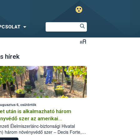
PCSOLAT
s hírek
augusztus 6, csütörtök
et után is alkalmazható három
nyvédő szer az amerikai
őkabóca ellen
zeti Élelmiszerlánc-biztonsági Hivatal
h) három növényvédő szer – Decis Forte,
an 24 EW, Oroganic – engedélyokiratát