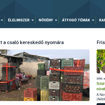
ÉLELMISZER
NÖVÉNY
ÁTFOGÓ TÉMÁK
KA
tt a csaló kereskedő nyomára
Fris
2026. 
Szür
növé
szől
A Nem
(Nébi
Klart