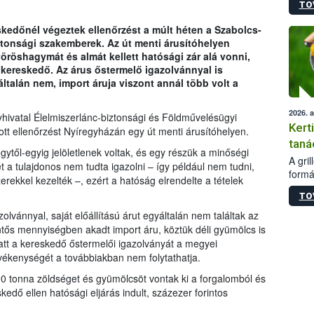
TO
módos
egész
kedőnél végeztek ellenőrzést a múlt héten a Szabolcs-
felha
tonsági szakemberek. Az út menti árusítóhelyen
célja
röshagymát és almát kellett hatósági zár alá vonni,
lehet
 kereskedő. Az árus őstermelő igazolvánnyal is
Az Or
ltalán nem, import áruja viszont annál több volt a
felha
terme
2026. 
vatal Élelmiszerlánc-biztonsági és Földművelésügyi
Kert
tott ellenőrzést Nyíregyházán egy út menti árusítóhelyen.
taná
től-egyig jelöletlenek voltak, és egy részük a minőségi
A gri
t a tulajdonos nem tudta igazolni – így például nem tudni,
formá
ekkel kezelték –, ezért a hatóság elrendelte a tételek
romlá
TO
szapo
sütög
lvánnyal, saját előállítású árut egyáltalán nem találtak az
techni
ntős mennyiségben akadt import áru, köztük déli gyümölcs is
alapa
att a kereskedő őstermelői igazolványát a megyei
higié
vékenységét a továbbiakban nem folytathatja.
hőkez
 tonna zöldséget és gyümölcsöt vontak ki a forgalomból és
tárol
edő ellen hatósági eljárás indult, százezer forintos
Hivat
a biz