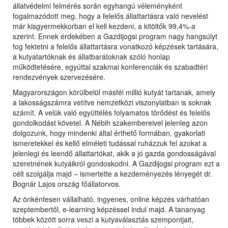
állatvédelmi felmérés során egyhangú véleményként
fogalmazódott meg, hogy a felelős állattartásra való nevelést
már kisgyermekkorban el kell kezdeni, a kitöltők 99,4%-a
szerint. Ennek érdekében a Gazdijogsi program nagy hangsúlyt
fog fektetni a felelős állattartásra vonatkozó képzések tartására,
a kutyatartóknak és állatbarátoknak szóló honlap
működtetésére, egyúttal szakmai konferenciák és szabadtéri
rendezvények szervezésére.
Magyarországon körülbelül másfél millió kutyát tartanak, amely
a lakosságszámra vetítve nemzetközi viszonylatban is soknak
számít. A velük való együttélés folyamatos törődést és felelős
gondolkodást követel. A Nébih szakembereivel jelenleg azon
dolgozunk, hogy mindenki által érthető formában, gyakorlati
ismeretekkel és kellő elméleti tudással ruházzuk fel azokat a
jelenlegi és leendő állattartókat, akik a jó gazda gondosságával
szeretnének kutyáikról gondoskodni. A Gazdijogsi program ezt a
célt szolgálja majd – ismertette a kezdeményezés lényegét dr.
Bognár Lajos ország főállatorvos.
Az önkéntesen vállalható, ingyenes, online képzés várhatóan
szeptembertől, e-learning képzéssel indul majd. A tananyag
többek között sorra veszi a kutyaválasztás szempontjait,