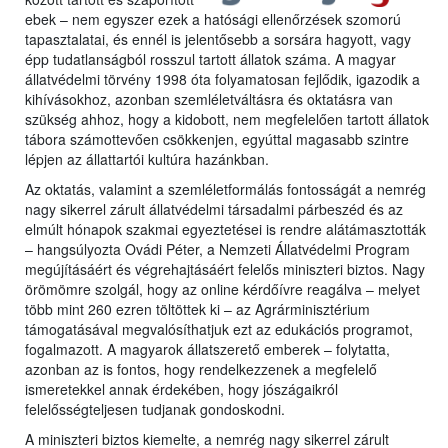
ebek – nem egyszer ezek a hatósági ellenőrzések szomorú
tapasztalatai, és ennél is jelentősebb a sorsára hagyott, vagy
épp tudatlanságból rosszul tartott állatok száma. A magyar
állatvédelmi törvény 1998 óta folyamatosan fejlődik, igazodik a
kihívásokhoz, azonban szemléletváltásra és oktatásra van
szükség ahhoz, hogy a kidobott, nem megfelelően tartott állatok
tábora számottevően csökkenjen, egyúttal magasabb szintre
lépjen az állattartói kultúra hazánkban.
Az oktatás, valamint a szemléletformálás fontosságát a nemrég
nagy sikerrel zárult állatvédelmi társadalmi párbeszéd és az
elmúlt hónapok szakmai egyeztetései is rendre alátámasztották
– hangsúlyozta Ovádi Péter, a Nemzeti Állatvédelmi Program
megújításáért és végrehajtásáért felelős miniszteri biztos. Nagy
örömömre szolgál, hogy az online kérdőívre reagálva – melyet
több mint 260 ezren töltöttek ki – az Agrárminisztérium
támogatásával megvalósíthatjuk ezt az edukációs programot,
fogalmazott. A magyarok állatszerető emberek – folytatta,
azonban az is fontos, hogy rendelkezzenek a megfelelő
ismeretekkel annak érdekében, hogy jószágaikról
felelősségteljesen tudjanak gondoskodni.
A miniszteri biztos kiemelte, a nemrég nagy sikerrel zárult