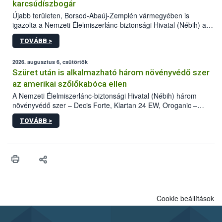
karcsúdíszbogár
Újabb területen, Borsod-Abaúj-Zemplén vármegyében is
igazolta a Nemzeti Élelmiszerlánc-biztonsági Hivatal (Nébih) a
kőrisrontó karcsúdíszbogár (Agrilus planipennis) jelenlétét. A
TOVÁBB >
kártevőt nem csak színcsapdában találták meg, de már fertőzött
fában is azonosították. A növényvédelmi szakemberek folytatják
az intenzív felderítést, emellett az intézkedéseket a szlovák
2026. augusztus 6, csütörtök
hatósággal is összehangolják a terjedés megállítása érdekében.
Szüret után is alkalmazható három növényvédő szer
az amerikai szőlőkabóca ellen
A Nemzeti Élelmiszerlánc-biztonsági Hivatal (Nébih) három
növényvédő szer – Decis Forte, Klartan 24 EW, Oroganic –
engedélyokiratát módosította, így azok a szüretet követően,
TOVÁBB >
egészen a vesszőérettség (BBCH 91) stádiumáig
felhasználhatóak a szőlőben. A kiterjesztések célja, hogy a korai
érésű szőlőkben is legyen lehetőség a károsító elleni további
védekezésre. Az Oroganic készítmény kis kiszerelésben kiskerti
felhasználók számára is elérhető és ökológiai termesztésben is
engedélyezett.
Cookie beállítások