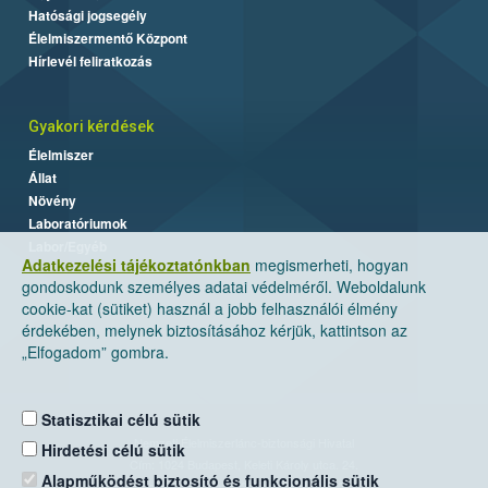
Hatósági jogsegély
Élelmiszermentő Központ
Hírlevél feliratkozás
Gyakori kérdések
Élelmiszer
Állat
Növény
Laboratóriumok
Labor/Egyéb
Adatkezelési tájékoztatónkban
megismerheti, hogyan
gondoskodunk személyes adatai védelméről. Weboldalunk
cookie-kat (sütiket) használ a jobb felhasználói élmény
érdekében, melynek biztosításához kérjük, kattintson az
„Elfogadom” gombra.
Statisztikai célú sütik
Nemzeti Élelmiszerlánc-biztonsági Hivatal
Hirdetési célú sütik
Cím: 1024 Budapest, Keleti Károly utca. 24.
Alapműködést biztosító és funkcionális sütik
Levelezési cím: 1525 Budapest. Pf. 30.