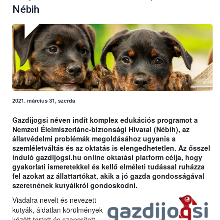
Nébih
2021. március 31, szerda
Gazdijogsi néven indít komplex edukációs programot a
Nemzeti Élelmiszerlánc-biztonsági Hivatal (Nébih), az
állatvédelmi problémák megoldásához ugyanis a
szemléletváltás és az oktatás is elengedhetetlen. Az ősszel
induló gazdijogsi.hu online oktatási platform célja, hogy
gyakorlati ismeretekkel és kellő elméleti tudással ruházza
fel azokat az állattartókat, akik a jó gazda gondosságával
szeretnének kutyáikról gondoskodni.
Viadalra nevelt és nevezett
kutyák, áldatlan körülmények
között tartott és szaporított