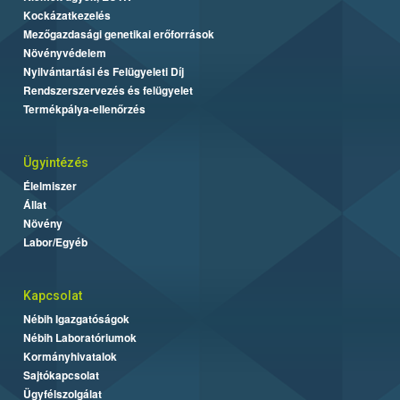
Kockázatkezelés
Mezőgazdasági genetikai erőforrások
Növényvédelem
Nyilvántartási és Felügyeleti Díj
Rendszerszervezés és felügyelet
Termékpálya-ellenőrzés
Ügyintézés
Élelmiszer
Állat
Növény
Labor/Egyéb
Kapcsolat
Nébih Igazgatóságok
Nébih Laboratóriumok
Kormányhivatalok
Sajtókapcsolat
Ügyfélszolgálat