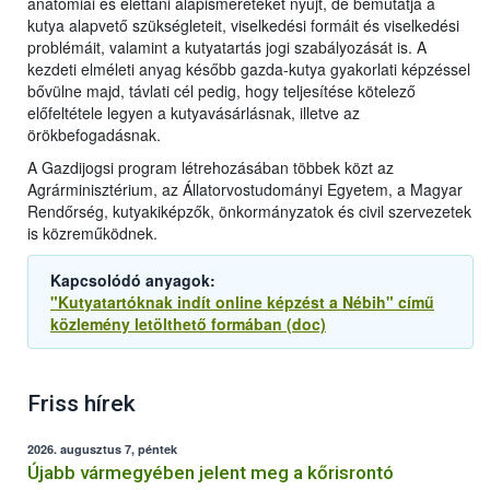
anatómiai és élettani alapismereteket nyújt, de bemutatja a
kutya alapvető szükségleteit, viselkedési formáit és viselkedési
problémáit, valamint a kutyatartás jogi szabályozását is. A
kezdeti elméleti anyag később gazda-kutya gyakorlati képzéssel
bővülne majd, távlati cél pedig, hogy teljesítése kötelező
előfeltétele legyen a kutyavásárlásnak, illetve az
örökbefogadásnak.
A Gazdijogsi program létrehozásában többek közt az
Agrárminisztérium, az Állatorvostudományi Egyetem, a Magyar
Rendőrség, kutyakiképzők, önkormányzatok és civil szervezetek
is közreműködnek.
Kapcsolódó anyagok:
"Kutyatartóknak indít online képzést a Nébih" című
közlemény letölthető formában (doc)
Friss hírek
2026. augusztus 7, péntek
Újabb vármegyében jelent meg a kőrisrontó