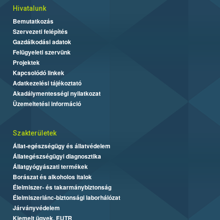
Hivatalunk
Bemutatkozás
Szervezeti felépítés
Gazdálkodási adatok
Felügyeleti szervünk
Projektek
Kapcsolódó linkek
Adatkezelési tájékoztató
Akadálymentességi nyilatkozat
Üzemeltetési információ
Szakterületek
Állat-egészségügy és állatvédelem
Állategészségügyi diagnosztika
Állatgyógyászati termékek
Borászat és alkoholos italok
Élelmiszer- és takarmánybiztonság
Élelmiszerlánc-biztonsági laborhálózat
Járványvédelem
Kiemelt ügyek, EUTR