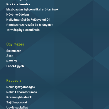
Kockázatkezelés
Mezőgazdasági genetikai erőforrások
Növényvédelem
Nyilvántartási és Felügyeleti Díj
Rendszerszervezés és felügyelet
Termékpálya-ellenőrzés
Ügyintézés
Élelmiszer
Állat
Növény
Labor/Egyéb
Kapcsolat
Nébih Igazgatóságok
Nébih Laboratóriumok
Kormányhivatalok
Sajtókapcsolat
Ügyfélszolgálat