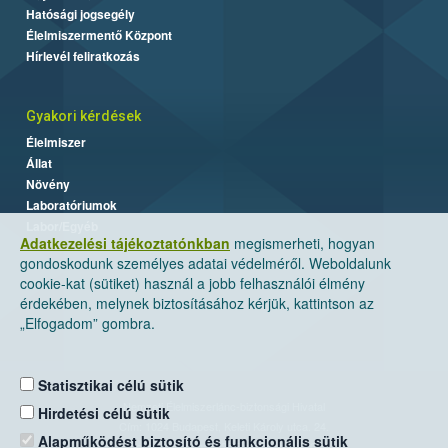
Hatósági jogsegély
Élelmiszermentő Központ
Hírlevél feliratkozás
Gyakori kérdések
Élelmiszer
Állat
Növény
Laboratóriumok
Labor/Egyéb
Adatkezelési tájékoztatónkban
megismerheti, hogyan
gondoskodunk személyes adatai védelméről. Weboldalunk
cookie-kat (sütiket) használ a jobb felhasználói élmény
érdekében, melynek biztosításához kérjük, kattintson az
„Elfogadom” gombra.
Statisztikai célú sütik
Nemzeti Élelmiszerlánc-biztonsági Hivatal
Hirdetési célú sütik
Cím: 1024 Budapest, Keleti Károly utca. 24.
Alapműködést biztosító és funkcionális sütik
Levelezési cím: 1525 Budapest. Pf. 30.