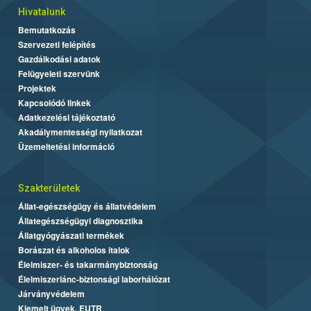
Hivatalunk
Bemutatkozás
Szervezeti felépítés
Gazdálkodási adatok
Felügyeleti szervünk
Projektek
Kapcsolódó linkek
Adatkezelési tájékoztató
Akadálymentességi nyilatkozat
Üzemeltetési információ
Szakterületek
Állat-egészségügy és állatvédelem
Állategészségügyi diagnosztika
Állatgyógyászati termékek
Borászat és alkoholos italok
Élelmiszer- és takarmánybiztonság
Élelmiszerlánc-biztonsági laborhálózat
Járványvédelem
Kiemelt ügyek, EUTR