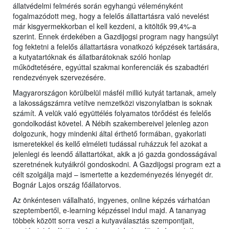
állatvédelmi felmérés során egyhangú véleményként
fogalmazódott meg, hogy a felelős állattartásra való nevelést
már kisgyermekkorban el kell kezdeni, a kitöltők 99,4%-a
szerint. Ennek érdekében a Gazdijogsi program nagy hangsúlyt
fog fektetni a felelős állattartásra vonatkozó képzések tartására,
a kutyatartóknak és állatbarátoknak szóló honlap
működtetésére, egyúttal szakmai konferenciák és szabadtéri
rendezvények szervezésére.
Magyarországon körülbelül másfél millió kutyát tartanak, amely
a lakosságszámra vetítve nemzetközi viszonylatban is soknak
számít. A velük való együttélés folyamatos törődést és felelős
gondolkodást követel. A Nébih szakembereivel jelenleg azon
dolgozunk, hogy mindenki által érthető formában, gyakorlati
ismeretekkel és kellő elméleti tudással ruházzuk fel azokat a
jelenlegi és leendő állattartókat, akik a jó gazda gondosságával
szeretnének kutyáikról gondoskodni. A Gazdijogsi program ezt a
célt szolgálja majd – ismertette a kezdeményezés lényegét dr.
Bognár Lajos ország főállatorvos.
Az önkéntesen vállalható, ingyenes, online képzés várhatóan
szeptembertől, e-learning képzéssel indul majd. A tananyag
többek között sorra veszi a kutyaválasztás szempontjait,