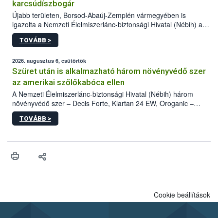
karcsúdíszbogár
Újabb területen, Borsod-Abaúj-Zemplén vármegyében is
igazolta a Nemzeti Élelmiszerlánc-biztonsági Hivatal (Nébih) a
kőrisrontó karcsúdíszbogár (Agrilus planipennis) jelenlétét. A
TOVÁBB >
kártevőt nem csak színcsapdában találták meg, de már fertőzött
fában is azonosították. A növényvédelmi szakemberek folytatják
az intenzív felderítést, emellett az intézkedéseket a szlovák
2026. augusztus 6, csütörtök
hatósággal is összehangolják a terjedés megállítása érdekében.
Szüret után is alkalmazható három növényvédő szer
az amerikai szőlőkabóca ellen
A Nemzeti Élelmiszerlánc-biztonsági Hivatal (Nébih) három
növényvédő szer – Decis Forte, Klartan 24 EW, Oroganic –
engedélyokiratát módosította, így azok a szüretet követően,
TOVÁBB >
egészen a vesszőérettség (BBCH 91) stádiumáig
felhasználhatóak a szőlőben. A kiterjesztések célja, hogy a korai
érésű szőlőkben is legyen lehetőség a károsító elleni további
védekezésre. Az Oroganic készítmény kis kiszerelésben kiskerti
felhasználók számára is elérhető és ökológiai termesztésben is
engedélyezett.
Cookie beállítások