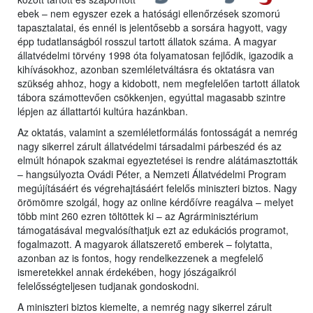
ebek – nem egyszer ezek a hatósági ellenőrzések szomorú
tapasztalatai, és ennél is jelentősebb a sorsára hagyott, vagy
épp tudatlanságból rosszul tartott állatok száma. A magyar
állatvédelmi törvény 1998 óta folyamatosan fejlődik, igazodik a
kihívásokhoz, azonban szemléletváltásra és oktatásra van
szükség ahhoz, hogy a kidobott, nem megfelelően tartott állatok
tábora számottevően csökkenjen, egyúttal magasabb szintre
lépjen az állattartói kultúra hazánkban.
Az oktatás, valamint a szemléletformálás fontosságát a nemrég
nagy sikerrel zárult állatvédelmi társadalmi párbeszéd és az
elmúlt hónapok szakmai egyeztetései is rendre alátámasztották
– hangsúlyozta Ovádi Péter, a Nemzeti Állatvédelmi Program
megújításáért és végrehajtásáért felelős miniszteri biztos. Nagy
örömömre szolgál, hogy az online kérdőívre reagálva – melyet
több mint 260 ezren töltöttek ki – az Agrárminisztérium
támogatásával megvalósíthatjuk ezt az edukációs programot,
fogalmazott. A magyarok állatszerető emberek – folytatta,
azonban az is fontos, hogy rendelkezzenek a megfelelő
ismeretekkel annak érdekében, hogy jószágaikról
felelősségteljesen tudjanak gondoskodni.
A miniszteri biztos kiemelte, a nemrég nagy sikerrel zárult