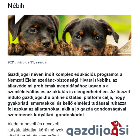
Nébih
2021. március 31, szerda
Gazdijogsi néven indít komplex edukációs programot a
Nemzeti Élelmiszerlánc-biztonsági Hivatal (Nébih), az
állatvédelmi problémák megoldásához ugyanis a
szemléletváltás és az oktatás is elengedhetetlen. Az ősszel
induló gazdijogsi.hu online oktatási platform célja, hogy
gyakorlati ismeretekkel és kellő elméleti tudással ruházza
fel azokat az állattartókat, akik a jó gazda gondosságával
szeretnének kutyáikról gondoskodni.
Viadalra nevelt és nevezett
kutyák, áldatlan körülmények
között tartott és szaporított