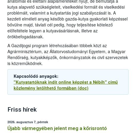
anatómiai és élettani alapismereteket nyújt, de bemutatja a
kutya alapvető szükségleteit, viselkedési formáit és viselkedési
problémáit, valamint a kutyatartás jogi szabályozását is. A
kezdeti elméleti anyag később gazda-kutya gyakorlati képzéssel
bővülne majd, távlati cél pedig, hogy teljesítése kötelező
előfeltétele legyen a kutyavásárlásnak, illetve az
örökbefogadásnak.
A Gazdijogsi program létrehozásában többek közt az
Agrárminisztérium, az Állatorvostudományi Egyetem, a Magyar
Rendőrség, kutyakiképzők, önkormányzatok és civil szervezetek
is közreműködnek.
Kapcsolódó anyagok:
"Kutyatartóknak indít online képzést a Nébih" című
közlemény letölthető formában (doc)
Friss hírek
2026. augusztus 7, péntek
Újabb vármegyében jelent meg a kőrisrontó