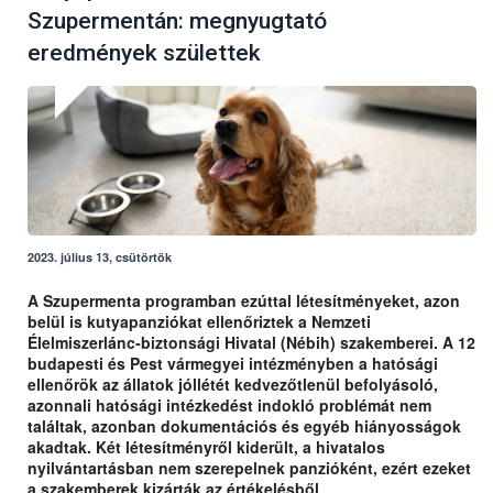
Szupermentán: megnyugtató
eredmények születtek
2023. július 13, csütörtök
A Szupermenta programban ezúttal létesítményeket, azon
belül is kutyapanziókat ellenőriztek a Nemzeti
Élelmiszerlánc-biztonsági Hivatal (Nébih) szakemberei. A 12
budapesti és Pest vármegyei intézményben a hatósági
ellenőrök az állatok jóllétét kedvezőtlenül befolyásoló,
azonnali hatósági intézkedést indokló problémát nem
találtak, azonban dokumentációs és egyéb hiányosságok
akadtak. Két létesítményről kiderült, a hivatalos
nyilvántartásban nem szerepelnek panzióként, ezért ezeket
a szakemberek kizárták az értékelésből.