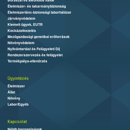
Élelmiszer- és takarmánybiztonság
Élelmiszerlánc-biztonsági laborhálózat
Járványvédelem
Kiemelt ügyek, EUTR
Kockázatkezelés
Mezőgazdasági genetikai erőforrások
Növényvédelem
Nyilvántartási és Felügyeleti Díj
Rendszerszervezés és felügyelet
Termékpálya-ellenőrzés
Ügyintézés
Élelmiszer
Állat
Növény
Labor/Egyéb
Kapcsolat
Nébih Igazgatóságok