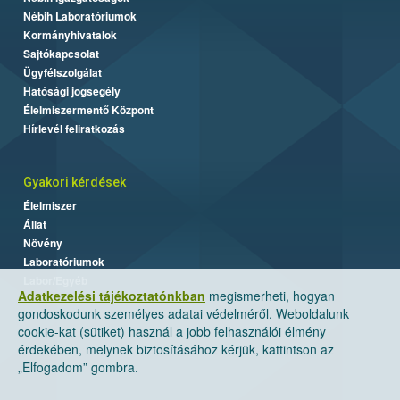
Nébih Laboratóriumok
Kormányhivatalok
Sajtókapcsolat
Ügyfélszolgálat
Hatósági jogsegély
Élelmiszermentő Központ
Hírlevél feliratkozás
Gyakori kérdések
Élelmiszer
Állat
Növény
Laboratóriumok
Labor/Egyéb
Adatkezelési tájékoztatónkban
megismerheti, hogyan
gondoskodunk személyes adatai védelméről. Weboldalunk
cookie-kat (sütiket) használ a jobb felhasználói élmény
érdekében, melynek biztosításához kérjük, kattintson az
„Elfogadom” gombra.