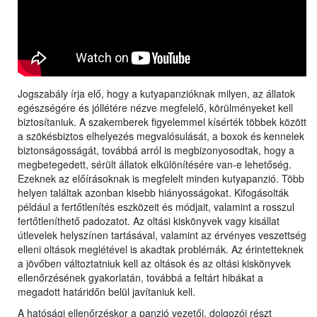
Jogszabály írja elő, hogy a kutyapanzióknak milyen, az állatok
egészségére és jóllétére nézve megfelelő, körülményeket kell
biztosítaniuk. A szakemberek figyelemmel kísérték többek között
a szökésbiztos elhelyezés megvalósulását, a boxok és kennelek
biztonságosságát, továbbá arról is megbizonyosodtak, hogy a
megbetegedett, sérült állatok elkülönítésére van-e lehetőség.
Ezeknek az előírásoknak is megfelelt minden kutyapanzió. Több
helyen találtak azonban kisebb hiányosságokat. Kifogásolták
például a fertőtlenítés eszközeit és módjait, valamint a rosszul
fertőtleníthető padozatot. Az oltási kiskönyvek vagy kisállat
útlevelek helyszínen tartásával, valamint az érvényes veszettség
elleni oltások meglétével is akadtak problémák. Az érintetteknek
a jövőben változtatniuk kell az oltások és az oltási kiskönyvek
ellenőrzésének gyakorlatán, továbbá a feltárt hibákat a
megadott határidőn belül javítaniuk kell.
A hatósági ellenőrzéskor a panzió vezetői, dolgozói részt