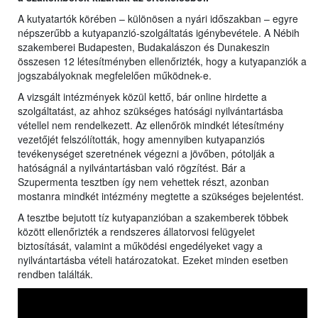
A kutyatartók körében – különösen a nyári időszakban – egyre
népszerűbb a kutyapanzió-szolgáltatás igénybevétele. A Nébih
szakemberei Budapesten, Budakalászon és Dunakeszin
összesen 12 létesítményben ellenőrizték, hogy a kutyapanziók a
jogszabályoknak megfelelően működnek-e.
A vizsgált intézmények közül kettő, bár online hirdette a
szolgáltatást, az ahhoz szükséges hatósági nyilvántartásba
vétellel nem rendelkezett. Az ellenőrök mindkét létesítmény
vezetőjét felszólították, hogy amennyiben kutyapanziós
tevékenységet szeretnének végezni a jövőben, pótolják a
hatóságnál a nyilvántartásban való rögzítést. Bár a
Szupermenta tesztben így nem vehettek részt, azonban
mostanra mindkét intézmény megtette a szükséges bejelentést.
A tesztbe bejutott tíz kutyapanzióban a szakemberek többek
között ellenőrizték a rendszeres állatorvosi felügyelet
biztosítását, valamint a működési engedélyeket vagy a
nyilvántartásba vételi határozatokat. Ezeket minden esetben
rendben találták.