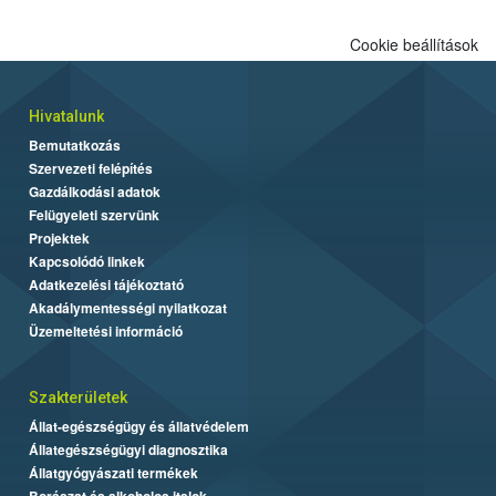
kedveltségi és a hatósági vizsgálat összesített eredményei
alapján alakult ki. A teszt a Nébih tordasi fajtakísérleti állomásán
Cookie beállítások
folytatódik a növények fejlődésének nyomonkövetésével.
Hivatalunk
Bemutatkozás
Szervezeti felépítés
Gazdálkodási adatok
Felügyeleti szervünk
Projektek
Kapcsolódó linkek
Adatkezelési tájékoztató
Akadálymentességi nyilatkozat
Üzemeltetési információ
Szakterületek
Állat-egészségügy és állatvédelem
Állategészségügyi diagnosztika
Állatgyógyászati termékek
Borászat és alkoholos italok