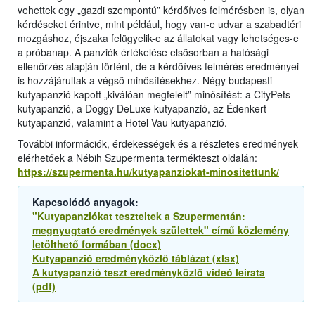
vehettek egy „gazdi szempontú” kérdőíves felmérésben is, olyan
kérdéseket érintve, mint például, hogy van-e udvar a szabadtéri
mozgáshoz, éjszaka felügyelik-e az állatokat vagy lehetséges-e
a próbanap. A panziók értékelése elsősorban a hatósági
ellenőrzés alapján történt, de a kérdőíves felmérés eredményei
is hozzájárultak a végső minősítésekhez. Négy budapesti
kutyapanzió kapott „kiválóan megfelelt” minősítést: a CityPets
kutyapanzió, a Doggy DeLuxe kutyapanzió, az Édenkert
kutyapanzió, valamint a Hotel Vau kutyapanzió.
További információk, érdekességek és a részletes eredmények
elérhetőek a Nébih Szupermenta termékteszt oldalán:
https://szupermenta.hu/kutyapanziokat-minositettunk/
Kapcsolódó anyagok:
"Kutyapanziókat teszteltek a Szupermentán:
megnyugtató eredmények születtek" című közlemény
letölthető formában (docx)
Kutyapanzió eredményközlő táblázat (xlsx)
A kutyapanzió teszt eredményközlő videó leirata
(pdf)