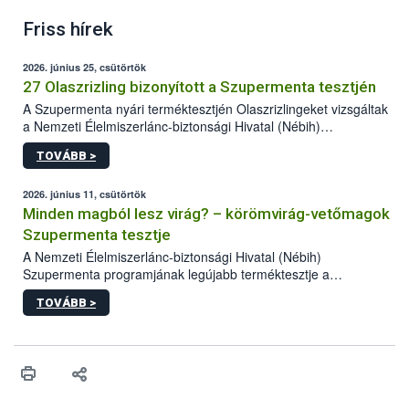
Friss hírek
2026. június 25, csütörtök
27 Olaszrizling bizonyított a Szupermenta tesztjén
A Szupermenta nyári terméktesztjén Olaszrizlingeket vizsgáltak
a Nemzeti Élelmiszerlánc-biztonsági Hivatal (Nébih)
szakemberei. Összesen 27 bor került „nagyító alá”, melyek az
TOVÁBB >
élelmiszerbiztonsági és -minőségi vizsgálatok, valamint a
jelölés-ellenőrzés szempontjából is megfeleltek. A kedveltségi
vizsgálaton az is kiderült, melyek a kóstolók által
2026. június 11, csütörtök
legkedveltebbnek ítélt Olaszrizlingek.
Minden magból lesz virág? – körömvirág-vetőmagok
Szupermenta tesztje
A Nemzeti Élelmiszerlánc-biztonsági Hivatal (Nébih)
Szupermenta programjának legújabb terméktesztje a
körömvirág-vetőmagokra fókuszált. A hatósági vizsgálatokon a
TOVÁBB >
szakemberek 16 kereskedelmi forgalomban kapható terméket
ellenőriztek. Három vetőmagtétel csírázóképessége nem felelt
meg a jogszabályi előírásoknak, egy további termék pedig a
tisztasági követelményeknek nem tett eleget. A hatósági
felügyelők mind a négy esetben eljárást indítottak és elrendelték
a termékek forgalomból történő kivonását. A végső rangsor a