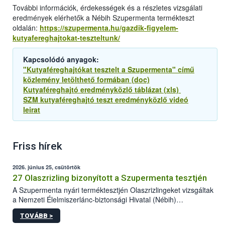
További információk, érdekességek és a részletes vizsgálati
eredmények elérhetők a Nébih Szupermenta termékteszt
oldalán:
https://szupermenta.hu/gazdik-figyelem-
kutyafereghajtokat-teszteltunk/
Kapcsolódó anyagok:
"Kutyaféreghajtókat tesztelt a Szupermenta" című
közlemény letölthető formában (doc)
Kutyaféreghajtó eredményközlő táblázat (xls)
SZM kutyaféreghajtó teszt eredményközlő videó
leirat
Friss hírek
2026. június 25, csütörtök
27 Olaszrizling bizonyított a Szupermenta tesztjén
A Szupermenta nyári terméktesztjén Olaszrizlingeket vizsgáltak
a Nemzeti Élelmiszerlánc-biztonsági Hivatal (Nébih)
szakemberei. Összesen 27 bor került „nagyító alá”, melyek az
TOVÁBB >
élelmiszerbiztonsági és -minőségi vizsgálatok, valamint a