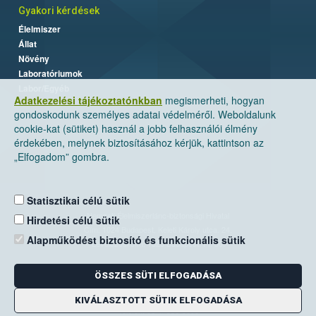
Gyakori kérdések
Élelmiszer
Állat
Növény
Laboratóriumok
Labor/Egyéb
Adatkezelési tájékoztatónkban
megismerheti, hogyan
gondoskodunk személyes adatai védelméről. Weboldalunk
cookie-kat (sütiket) használ a jobb felhasználói élmény
érdekében, melynek biztosításához kérjük, kattintson az
„Elfogadom” gombra.
Statisztikai célú sütik
Nemzeti Élelmiszerlánc-biztonsági Hivatal
Hirdetési célú sütik
Cím: 1024 Budapest, Keleti Károly utca. 24.
Alapműködést biztosító és funkcionális sütik
Levelezési cím: 1525 Budapest. Pf. 30.
ÖSSZES SÜTI ELFOGADÁSA
E-mail:
ugyfelszolgalat@nebih.gov.hu
Zöld szám: 06-80/263-244
KIVÁLASZTOTT SÜTIK ELFOGADÁSA
Telefon: 06-1/ 336-9000