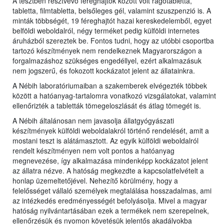
A tesztben résztvevő féreghajtók között volt rágótabletta,
tabletta, filmtabletta, belsőleges gél, valamint szuszpenzió is. A
minták többségét, 19 féreghajtót hazai kereskedelemből, egyet
belföldi weboldalról, négy terméket pedig külföldi internetes
áruházból szereztek be. Fontos tudni, hogy az utóbbi csoportba
tartozó készítmények nem rendelkeznek Magyarországon a
forgalmazáshoz szükséges engedéllyel, ezért alkalmazásuk
nem jogszerű, és fokozott kockázatot jelent az állatainkra.
A Nébih laboratóriumaiban a szakemberek elvégezték többek
között a hatóanyag-tartalomra vonatkozó vizsgálatokat, valamint
ellenőrizték a tabletták tömegeloszlását és átlag tömegét is.
A Nébih általánosan nem javasolja állatgyógyászati
készítmények külföldi weboldalakról történő rendelését, amit a
mostani teszt is alátámasztott. Az egyik külföldi weboldalról
rendelt készítményen nem volt pontos a hatóanyag
megnevezése, így alkalmazása mindenképp kockázatot jelent
az állatra nézve. A hatóság megkezdte a kapcsolatfelvételt a
honlap üzemeltetőjével. Nehezítő körülmény, hogy a
felelősséget vállaló személyek megtalálása hosszadalmas, ami
az intézkedés eredményességét befolyásolja. Mivel a magyar
hatóság nyilvántartásában ezek a termékek nem szerepelnek,
ellenőrzésük és nyomon követésük jelentős akadályokba