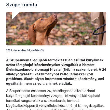
Szupermenta
2021. december 16, csütörtök
A Szupermenta legújabb terméktesztjén ezúttal kutyáknak
szánt féreghajtó készítményeket vizsgáltak a Nemzeti
Élelmiszerlánc-biztonsági Hivatal (Nébih) szakemberei. A 24
állatgyógyászati készítményből kettő termékkel volt
probléma. Akadt olyan interneten vásárolt készítmény, ami
egyáltalán nem az volt, aminek eladták.
A Szupermenta összesen 24, belsőlegesen alkalmazható
kutyaféreghajtó készítményt vizsgált: 16 vény nélkül kapható
terméket rangsoroltak a szakemberek, továbbá
kiegészítésképpen 8 vényköteles készítményt is megvizsgáltak.