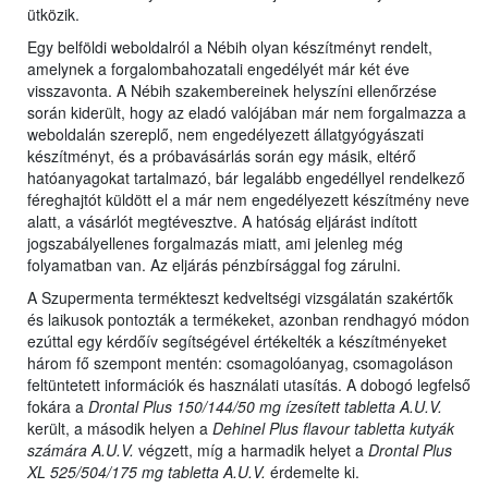
ütközik.
Egy belföldi weboldalról a Nébih olyan készítményt rendelt,
amelynek a forgalombahozatali engedélyét már két éve
visszavonta. A Nébih szakembereinek helyszíni ellenőrzése
során kiderült, hogy az eladó valójában már nem forgalmazza a
weboldalán szereplő, nem engedélyezett állatgyógyászati
készítményt, és a próbavásárlás során egy másik, eltérő
hatóanyagokat tartalmazó, bár legalább engedéllyel rendelkező
féreghajtót küldött el a már nem engedélyezett készítmény neve
alatt, a vásárlót megtévesztve. A hatóság eljárást indított
jogszabályellenes forgalmazás miatt, ami jelenleg még
folyamatban van. Az eljárás pénzbírsággal fog zárulni.
A Szupermenta termékteszt kedveltségi vizsgálatán szakértők
és laikusok pontozták a termékeket, azonban rendhagyó módon
ezúttal egy kérdőív segítségével értékelték a készítményeket
három fő szempont mentén: csomagolóanyag, csomagoláson
feltüntetett információk és használati utasítás. A dobogó legfelső
fokára a
Drontal Plus 150/144/50 mg ízesített tabletta A.U.V.
került, a második helyen a
Dehinel Plus flavour tabletta kutyák
számára A.U.V.
végzett, míg a harmadik helyet a
Drontal Plus
XL 525/504/175 mg tabletta A.U.V.
érdemelte ki.