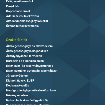
Felügyeleti szervünk
Projektek
Kapcsolódó linkek
Adatkezelési tájékoztató
Akadálymentességi nyilatkozat
Üzemeltetési információ
Szakterületek
Állat-egészségügy és állatvédelem
Állategészségügyi diagnosztika
Állatgyógyászati termékek
Borászat és alkoholos italok
Élelmiszer- és takarmánybiztonság
Élelmiszerlánc-biztonsági laborhálózat
Járványvédelem
Kiemelt ügyek, EUTR
Kockázatkezelés
Mezőgazdasági genetikai erőforrások
Növényvédelem
Nyilvántartási és Felügyeleti Díj
Rendszerszervezés és felügyelet