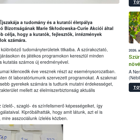
TO
kőris
jelen
talál
azono
jszakája a tudomány és a kutatói életpálya
folyta
ió Bizottságának Marie Skłodowska-Curie Akciói által
intéz
célja, hogy a kutatók, fejlesztők, intézmények
össze
lok számára.
érdek
a különböző tudományterületek titkaiba. A szórakoztató,
2026. 
bejárásokon és játékos programokon keresztül minden
Szür
s kutatás számos új eredményével.
növé
szől
riumai kilencedik éve vesznek részt az eseménysorozatban.
A Nem
(Nébi
en öt laboratóriumunk szervezett programokat. A szakmai
Klart
kisebb gyerekek számára is tudtunk mutatni érdekességet,
TO
módos
akterület mellett az élelmiszerbiztonság aktuális
egész
felha
ízlelő-, szagló- és színfelismerő képességeiket, így
célja
lataival. Kipróbálhatták, hogy amit látunk, azt el is
lehet
t, mire asszociálunk ízlelés közben.
Az Or
felha
terme