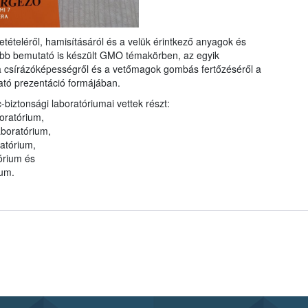
etételéről, hamisításáról és a velük érintkező anyagok és
bb bemutató is készült GMO témakörben, az egyik
 a csírázóképességről és a vetőmagok gombás fertőzéséről a
ató prezentáció formájában.
biztonsági laboratóriumai vettek részt:
oratórium,
aboratórium,
ratórium,
órium és
ium.