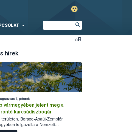
PCSOLAT
s hírek
augusztus 7, péntek
b vármegyében jelent meg a
srontó karcsúdíszbogár
 területen, Borsod-Abaúj-Zemplén
gyében is igazolta a Nemzeti
iszerlánc-biztonsági Hivatal (Nébih) a