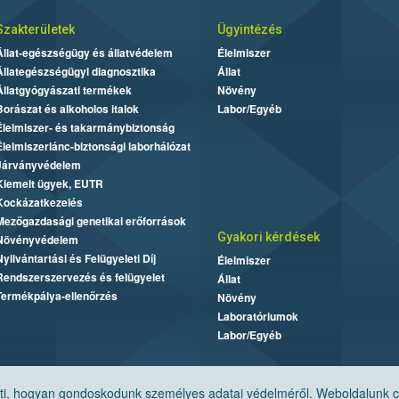
Szakterületek
Ügyintézés
Állat-egészségügy és állatvédelem
Élelmiszer
Állategészségügyi diagnosztika
Állat
Állatgyógyászati termékek
Növény
Borászat és alkoholos italok
Labor/Egyéb
Élelmiszer- és takarmánybiztonság
Élelmiszerlánc-biztonsági laborhálózat
Járványvédelem
Kiemelt ügyek, EUTR
Kockázatkezelés
Mezőgazdasági genetikai erőforrások
Gyakori kérdések
Növényvédelem
Nyilvántartási és Felügyeleti Díj
Élelmiszer
Rendszerszervezés és felügyelet
Állat
Termékpálya-ellenőrzés
Növény
Laboratóriumok
Labor/Egyéb
, hogyan gondoskodunk személyes adatai védelméről. Weboldalunk cook