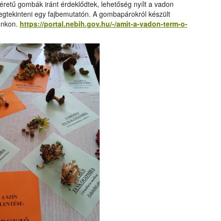
retű gombák iránt érdeklődtek, lehetőség nyílt a vadon
gtekinteni egy fajbemutatón. A gombapárokról készült
punkon.
https://portal.nebih.gov.hu/-/amit-a-vadon-term-o-