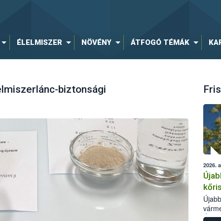
ÉLELMISZER
NÖVÉNY
ÁTFOGÓ TÉMÁK
KA
elmiszerlánc-biztonsági
Fris
2026. 
Újab
kőri
Újabb
várme
Élelm