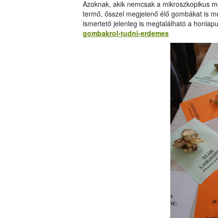
Azoknak, akik nemcsak a mikroszkopikus mé
termő, ősszel megjelenő élő gombákat is me
ismertető jelenleg is megtalálható a honla
gombakrol-tudni-erdemes