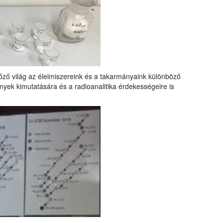
tőző világ az élelmiszereink és a takarmányaink különböző
ények kimutatására és a radioanalitika érdekességeire is