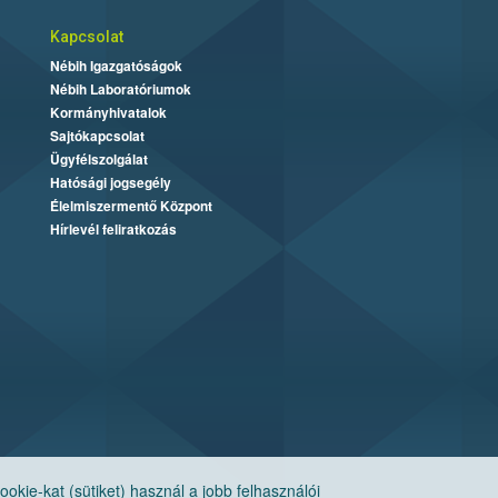
Kapcsolat
Nébih Igazgatóságok
Nébih Laboratóriumok
Kormányhivatalok
Sajtókapcsolat
Ügyfélszolgálat
Hatósági jogsegély
Élelmiszermentő Központ
Hírlevél feliratkozás
ie-kat (sütiket) használ a jobb felhasználói