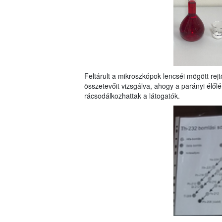
Feltárult a mikroszkópok lencséi mögött rej
összetevőit vizsgálva, ahogy a parányi élől
rácsodálkozhattak a látogatók.