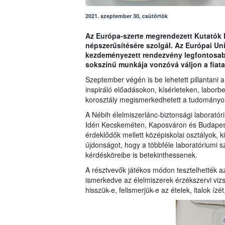
2021. szeptember 30, csütörtök
Az Európa-szerte megrendezett Kutatók É
népszerűsítésére szolgál. Az Európai Un
kezdeményezett rendezvény legfontosabb 
sokszínű munkája vonzóvá váljon a fiata
Szeptember végén is be lehetett pillantani 
inspiráló előadásokon, kísérleteken, labor
korosztály megismerkedhetett a tudományo
A Nébih élelmiszerlánc-biztonsági laborató
Idén Kecskeméten, Kaposváron és Budapest
érdeklődők mellett középiskolai osztályok, 
újdonságot, hogy a többféle laboratóriumi sz
kérdésköreibe is betekinthessenek.
A résztvevők játékos módon tesztelhették az 
ismerkedve az élelmiszerek érzékszervi vizsgá
hisszük-e, felismerjük-e az ételek, italok ízé