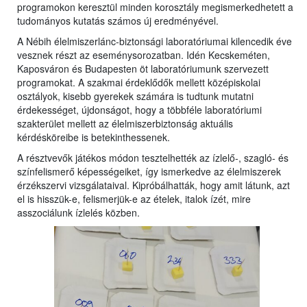
programokon keresztül minden korosztály megismerkedhetett a
tudományos kutatás számos új eredményével.
A Nébih élelmiszerlánc-biztonsági laboratóriumai kilencedik éve
vesznek részt az eseménysorozatban. Idén Kecskeméten,
Kaposváron és Budapesten öt laboratóriumunk szervezett
programokat. A szakmai érdeklődők mellett középiskolai
osztályok, kisebb gyerekek számára is tudtunk mutatni
érdekességet, újdonságot, hogy a többféle laboratóriumi
szakterület mellett az élelmiszerbiztonság aktuális
kérdésköreibe is betekinthessenek.
A résztvevők játékos módon tesztelhették az ízlelő-, szagló- és
színfelismerő képességeiket, így ismerkedve az élelmiszerek
érzékszervi vizsgálataival. Kipróbálhatták, hogy amit látunk, azt
el is hisszük-e, felismerjük-e az ételek, italok ízét, mire
asszociálunk ízlelés közben.