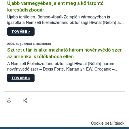
Újabb vármegyében jelent meg a kőrisrontó
karcsúdíszbogár
Újabb területen, Borsod-Abaúj-Zemplén vármegyében is
igazolta a Nemzeti Élelmiszerlánc-biztonsági Hivatal (Nébih) a
kőrisrontó karcsúdíszbogár (Agrilus planipennis) jelenlétét. A
TOVÁBB >
kártevőt nem csak színcsapdában találták meg, de már fertőzött
fában is azonosították. A növényvédelmi szakemberek folytatják
az intenzív felderítést, emellett az intézkedéseket a szlovák
2026. augusztus 6, csütörtök
hatósággal is összehangolják a terjedés megállítása érdekében.
Szüret után is alkalmazható három növényvédő szer
az amerikai szőlőkabóca ellen
A Nemzeti Élelmiszerlánc-biztonsági Hivatal (Nébih) három
növényvédő szer – Decis Forte, Klartan 24 EW, Oroganic –
engedélyokiratát módosította, így azok a szüretet követően,
TOVÁBB >
egészen a vesszőérettség (BBCH 91) stádiumáig
felhasználhatóak a szőlőben. A kiterjesztések célja, hogy a korai
érésű szőlőkben is legyen lehetőség a károsító elleni további
védekezésre. Az Oroganic készítmény kis kiszerelésben kiskerti
felhasználók számára is elérhető és ökológiai termesztésben is
engedélyezett.
Cookie beállítások