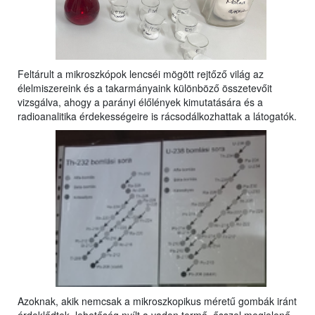
Feltárult a mikroszkópok lencséi mögött rejtőző világ az
élelmiszereink és a takarmányaink különböző összetevőit
vizsgálva, ahogy a parányi élőlények kimutatására és a
radioanalitika érdekességeire is rácsodálkozhattak a látogatók.
Azoknak, akik nemcsak a mikroszkopikus méretű gombák iránt