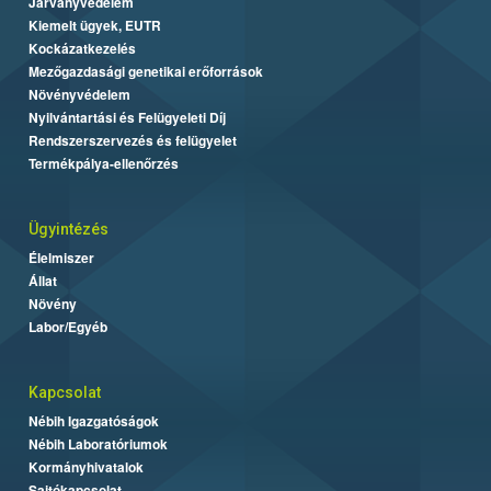
Járványvédelem
Kiemelt ügyek, EUTR
Kockázatkezelés
Mezőgazdasági genetikai erőforrások
Növényvédelem
Nyilvántartási és Felügyeleti Díj
Rendszerszervezés és felügyelet
Termékpálya-ellenőrzés
Ügyintézés
Élelmiszer
Állat
Növény
Labor/Egyéb
Kapcsolat
Nébih Igazgatóságok
Nébih Laboratóriumok
Kormányhivatalok
Sajtókapcsolat