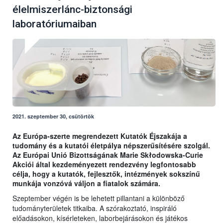
élelmiszerlánc-biztonsági
laboratóriumaiban
2021. szeptember 30, csütörtök
Az Európa-szerte megrendezett Kutatók Éjszakája a
tudomány és a kutatói életpálya népszerűsítésére szolgál.
Az Európai Unió Bizottságának Marie Skłodowska-Curie
Akciói által kezdeményezett rendezvény legfontosabb
célja, hogy a kutatók, fejlesztők, intézmények sokszínű
munkája vonzóvá váljon a fiatalok számára.
Szeptember végén is be lehetett pillantani a különböző
tudományterületek titkaiba. A szórakoztató, inspiráló
előadásokon, kísérleteken, laborbejárásokon és játékos