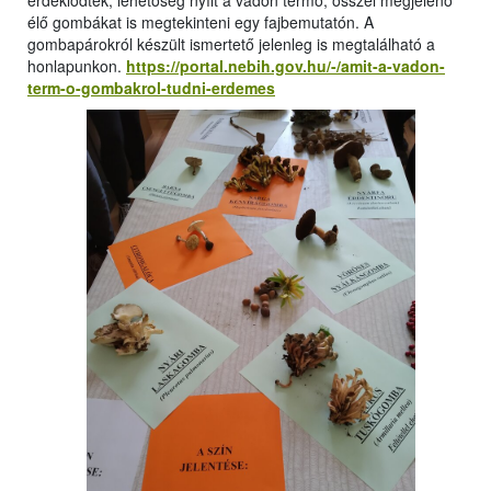
érdeklődtek, lehetőség nyílt a vadon termő, ősszel megjelenő
élő gombákat is megtekinteni egy fajbemutatón. A
gombapárokról készült ismertető jelenleg is megtalálható a
honlapunkon.
https://portal.nebih.gov.hu/-/amit-a-vadon-
term-o-gombakrol-tudni-erdemes