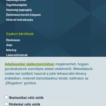
Ügyfélszolgálat
Hatósági jogsegély
Élelmiszermentő Központ
Hírlevél feliratkozás
Gyakori kérdések
Élelmiszer
Állat
Növény
Laboratóriumok
Labor/Egyéb
Adatkezelési tájékoztatónkban
megismerheti, hogyan
gondoskodunk személyes adatai védelméről. Weboldalunk
cookie-kat (sütiket) használ a jobb felhasználói élmény
érdekében, melynek biztosításához kérjük, kattintson az
„Elfogadom” gombra.
Statisztikai célú sütik
Nemzeti Élelmiszerlánc-biztonsági Hivatal
Hirdetési célú sütik