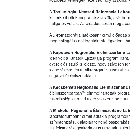
kötődésű vendégek, ezért komoly szakmai ké
A
Toxikológiai Nemzeti Referencia Labo
ismerkedhettek meg a résztvevők, akik hobbi
hallgatók voltak. Az előadás során megtapas
A „Kromatográfia játékosan” című előadás s
meg kollégáink a látogatóknak. Egyetemi hall
A
Kaposvári Regionális Élelmiszerlánc 
idén volt a Kutatók Éjszakája program iránt. 
gyerek és szülő is jelezte, hogy szívesen jön j
színezékeket és a mikroorganizmusokat, va
sugárzó élelmiszerekkel is.
A
Kecskeméti Regionális Élelmiszerlán
élelmiszeriparban?” címmel tartottak progra
mikrobiológiai, mind az érzékszervi bemutat
A
Miskolci Regionális Élelmiszerlánc La
laboratóriumban” címet adták a programokna
színintenzitásuk alapján történő összerakása
Illatfelismerési gyakorlatot is tartottak, kül