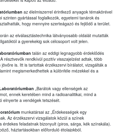
rdéseket is kapott az előadó.
ratóriumban
az élelmiszerrel érintkező anyagok témakörével
 szinten gyártással foglalkozók, egyetemi tanárok és
ztalhatták, hogy mennyire szerteágazó és fejlődő a terület.
orán az elválasztástechnika látványosabb oldalát mutatták
gatóktól a gyerekekig sok célcsoport volt jelen.
Laboratóriumban
talán az eddigi legnagyobb érdeklődés
A résztvevők rendkívül pozitív visszajelzést adtak, több
övőre is. Itt is tartottak érzékszervi bírálatot, vizsgálták a
lamint megismerkedhettek a különféle mézekkel és a
c Laboratóriumban
„Barátok vagy ellenségek az
mot, ennek keretében mind a radioanalitikai, mind a
ó elnyerte a vendégek tetszését.
boratórium
munkatársai az „Érdekességek egy
k. Az érzékszervi vizsgálatok közül a színek
 érdekes feladatnak bizonyult (piros, sárga, kék színskála).
önböző, háztartásokban előforduló étolajokból.