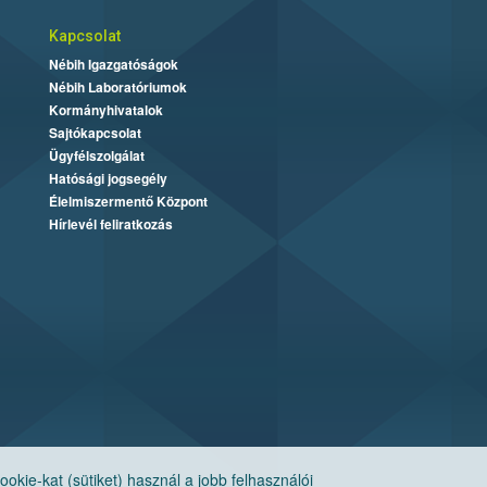
Kapcsolat
Nébih Igazgatóságok
Nébih Laboratóriumok
Kormányhivatalok
Sajtókapcsolat
Ügyfélszolgálat
Hatósági jogsegély
Élelmiszermentő Központ
Hírlevél feliratkozás
ie-kat (sütiket) használ a jobb felhasználói