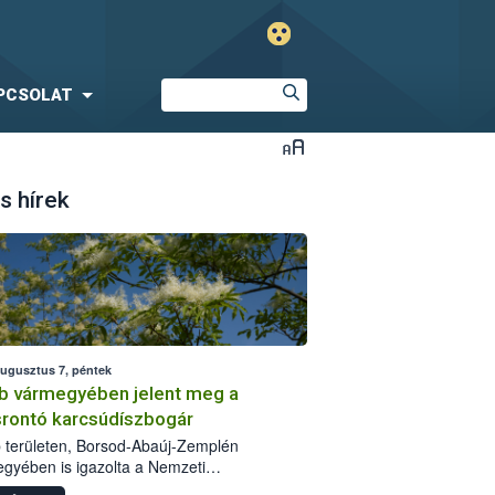
PCSOLAT
s hírek
augusztus 7, péntek
b vármegyében jelent meg a
srontó karcsúdíszbogár
 területen, Borsod-Abaúj-Zemplén
gyében is igazolta a Nemzeti
iszerlánc-biztonsági Hivatal (Nébih) a