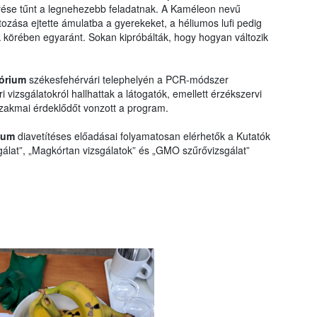
ése tűnt a legnehezebb feladatnak. A Kaméleon nevű
tozása ejtette ámulatba a gyerekeket, a héliumos lufi pedig
ek körében egyaránt. Sokan kipróbálták, hogy hogyan változik
tórium
székesfehérvári telephelyén a PCR-módszer
 vizsgálatokról hallhattak a látogatók, emellett érzékszervi
 szakmai érdeklődőt vonzott a program.
ium
diavetítéses előadásai folyamatosan elérhetők a Kutatók
álat”, „Magkórtan vizsgálatok” és „GMO szűrővizsgálat”