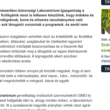
TO
kőris
jelen
elmiszerlánc-biztonsági Laboratórium Igazgatóság a
talál
Kollégáink most is lelkesen készültek, hogy érdekes és
azono
endégeknek, korra és előzetes tanulmányokra való
folyta
is sok látogatót vonzottak a programok, és senki nem
intéz
össze
érdek
zervi vizsgálaton vehettek részt az érdeklődők az Analitikai
2026. 
ben, látásukat, szaglásukat és ízlelésüket egyaránt
Szür
 különböző mézfajták beazonosítása és a fűszerek illat
növé
nyebben birkóztak meg a látogatók az egyes élelmiszerek
szől
orrendbe állításával. A legnagyobb sikert azonban
A Nem
(Nébi
 elkülönítése aratta.
Klart
TO
módos
bemutatón többen annyira jól érezték magukat, hogy el sem
egész
ztek bele a mikroszkópba, ahol repce-, hárs-, mézontófű- és
felha
tóval megnézhették a mérgező, káros és egyéb
célja
lehet
Az Or
oratórium
genetikailag módosított szervezetekről (GMO-k)
felha
sel hallgatták idén is, ahogy minden évben, a laboratórium
terme
el. Itt a szokásosnál nagyobb arányban vettek részt agrár