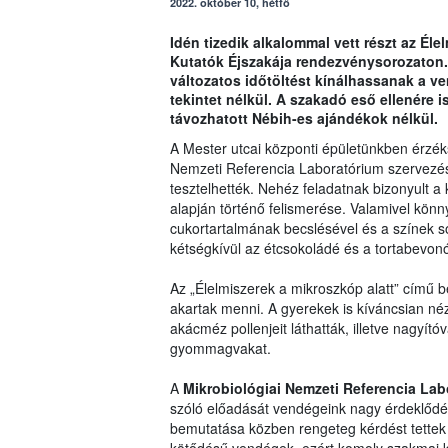
2022. október 10, hétfő
Idén tizedik alkalommal vett részt az Él
Kutatók Éjszakája rendezvénysorozaton. 
változatos időtöltést kínálhassanak a v
tekintet nélkül. A szakadó eső ellenére 
távozhatott Nébih-es ajándékok nélkül.
A Mester utcai központi épületünkben érzéks
Nemzeti Referencia Laboratórium szervezésé
tesztelhették. Nehéz feladatnak bizonyult a
alapján történő felismerése. Valamivel kön
cukortartalmának becslésével és a színek s
kétségkívül az étcsokoládé és a tortabevonó
Az „Élelmiszerek a mikroszkóp alatt” című 
akartak menni. A gyerekek is kíváncsian né
akácméz pollenjeit láthatták, illetve nagyí
gyommagvakat.
A
Mikrobiológiai Nemzeti Referencia Lab
szóló előadását vendégeink nagy érdeklődés
bemutatása közben rengeteg kérdést tettek f