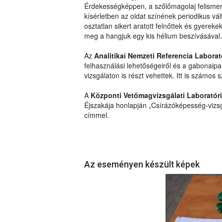
Érdekességképpen, a szőlőmagolaj felismer
kísérletben az oldat színének periodikus vál
osztatlan sikert aratott felnőttek és gyerek
meg a hangjuk egy kis hélium beszívásával.
Az
Analitikai Nemzeti Referencia Labora
felhasználási lehetőségeiről és a gabonaipari
vizsgálaton is részt vehettek. Itt is számos
A
Központi Vetőmagvizsgálati Laboratór
Éjszakája honlapján „Csírázóképesség-vizsg
címmel.
Az eseményen készült képek