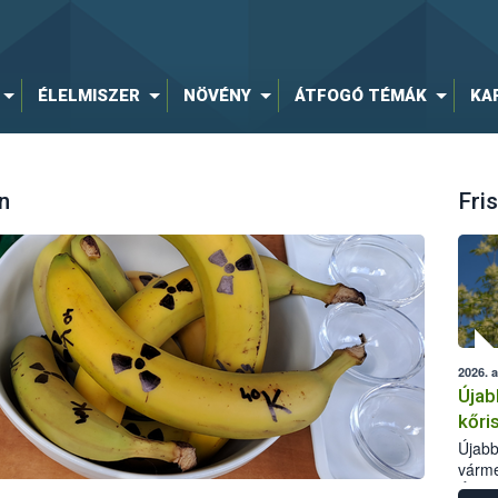
ÉLELMISZER
NÖVÉNY
ÁTFOGÓ TÉMÁK
KA
n
Fris
2026. 
Újab
kőri
Újabb
várme
Élelm