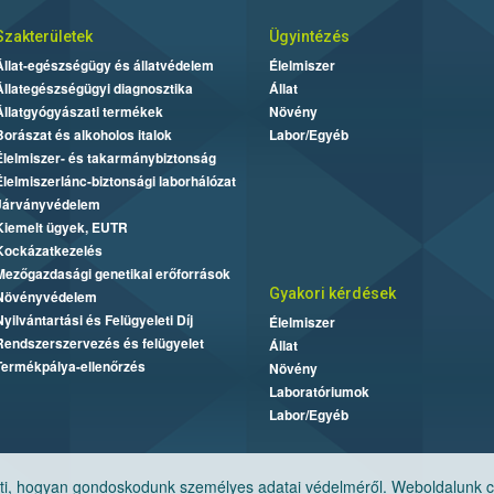
Szakterületek
Ügyintézés
Állat-egészségügy és állatvédelem
Élelmiszer
Állategészségügyi diagnosztika
Állat
Állatgyógyászati termékek
Növény
Borászat és alkoholos italok
Labor/Egyéb
Élelmiszer- és takarmánybiztonság
Élelmiszerlánc-biztonsági laborhálózat
Járványvédelem
Kiemelt ügyek, EUTR
Kockázatkezelés
Mezőgazdasági genetikai erőforrások
Gyakori kérdések
Növényvédelem
Nyilvántartási és Felügyeleti Díj
Élelmiszer
Rendszerszervezés és felügyelet
Állat
Termékpálya-ellenőrzés
Növény
Laboratóriumok
Labor/Egyéb
, hogyan gondoskodunk személyes adatai védelméről. Weboldalunk cook