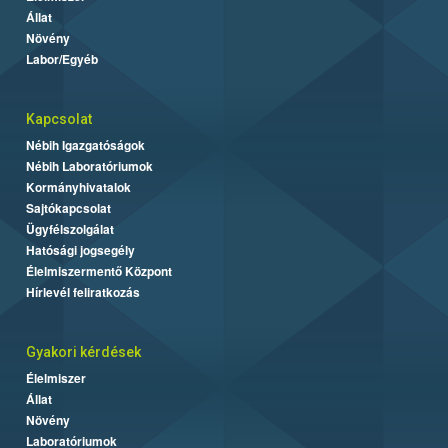
Állat
Növény
Labor/Egyéb
Kapcsolat
Nébih Igazgatóságok
Nébih Laboratóriumok
Kormányhivatalok
Sajtókapcsolat
Ügyfélszolgálat
Hatósági jogsegély
Élelmiszermentő Központ
Hírlevél feliratkozás
Gyakori kérdések
Élelmiszer
Állat
Növény
Laboratóriumok