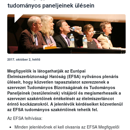
tudományos paneljeinek ülésein
2017. október 2, hétfő
Megfigyelők is látogathatják az Európai
Élelmiszerbiztonsági Hatóság (EFSA) nyilvános plenáris
üléseit, hogy közvetlen tapasztalatot szerezzenek a
szervezet Tudományos Bizottságának és Tudományos
Paneljeinek (testületeinek) vitájáról és megismerhessék a
szervezet szakértőinek értékelését az élelmiszerláncot
érintő kockázatokról. A jelenlévők kérdéseiket közvetlenül
az EFSA tudományos szakértőinek tehetik fel.
Az EFSA felhívása:
Minden jelenlévőnek el kell olvasnia az EFSA Megfigyelői