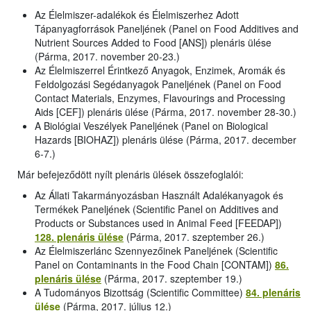
Az Élelmiszer-adalékok és Élelmiszerhez Adott
Tápanyagforrások Paneljének (Panel on Food Additives and
Nutrient Sources Added to Food [ANS]) plenáris ülése
(Párma, 2017. november 20-23.)
Az Élelmiszerrel Érintkező Anyagok, Enzimek, Aromák és
Feldolgozási Segédanyagok Paneljének (Panel on Food
Contact Materials, Enzymes, Flavourings and Processing
Aids [CEF]) plenáris ülése (Párma, 2017. november 28-30.)
A Biológiai Veszélyek Paneljének (Panel on Biological
Hazards [BIOHAZ]) plenáris ülése (Párma, 2017. december
6-7.)
Már befejeződött nyílt plenáris ülések összefoglalói:
Az Állati Takarmányozásban Használt Adalékanyagok és
Termékek Paneljének (Scientific Panel on Additives and
Products or Substances used in Animal Feed [FEEDAP])
128. plenáris ülése
(Párma, 2017. szeptember 26.)
Az Élelmiszerlánc Szennyezőinek Paneljének (Scientific
Panel on Contaminants in the Food Chain [CONTAM])
86.
plenáris ülése
(Párma, 2017. szeptember 19.)
A Tudományos Bizottság (Scientific Committee)
84. plenáris
ülése
(Párma, 2017. július 12.)