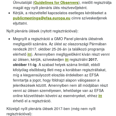
Útmutatóját (
Guidelines for Observers
), mielőtt regisztrálja
magát egy nyílt plenáris ülés résztvevőjeként.
Kérjük, a részvétellel kapcsolatos esetleges kérdéseket a
publicmeetings@efsa.europa.eu
címre szíveskedjenek
eljuttatni.
Nyílt plenáris ülések (nyitott regisztrációval):
Megnyílt a regisztráció a GMO Panel plenáris ülésének
megfigyelői számára. Az ülést az olaszországi Pármában
rendezik 2017. október 25-26-án (a találkozó programja
elérhető
itt
). Amennyiben megfigyelőként kíván részt venni
az ülésen, kérjük, szíveskedjen
itt
regisztrálni
2017.
október 11-ig
. A szabad helyek száma limitált, ebből
kifolyólag elsőbbség illeti meg a korábban regisztráltakat,
míg a kiegyensúlyozott eloszlás érdekében az EFSA
fenntartja a jogot, hogy földrajzi alapon válogasson a
jelentkezések között. Amennyiben nem áll módjában részt
venni az ülésen személyesen, lehetősége van az EFSA
online közvetítésén követni az eseményeket, ehhez
itt
érhető el a regisztráció.
Közelgő nyílt plenáris ülések 2017-ben (még nem nyílt
regisztrációval):