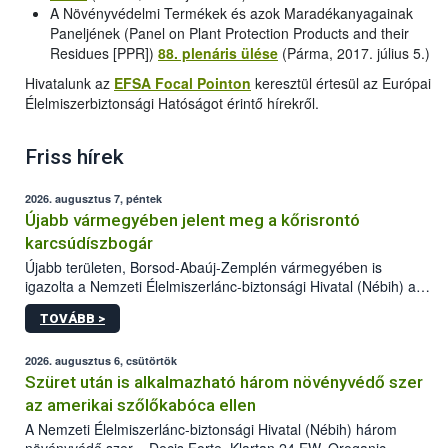
A Növényvédelmi Termékek és azok Maradékanyagainak
Paneljének (Panel on Plant Protection Products and their
Residues [PPR])
88. plenáris ülése
(Párma, 2017. július 5.)
Hivatalunk az
EFSA Focal Pointon
keresztül értesül az Európai
Élelmiszerbiztonsági Hatóságot érintő hírekről.
Friss hírek
2026. augusztus 7, péntek
Újabb vármegyében jelent meg a kőrisrontó
karcsúdíszbogár
Újabb területen, Borsod-Abaúj-Zemplén vármegyében is
igazolta a Nemzeti Élelmiszerlánc-biztonsági Hivatal (Nébih) a
kőrisrontó karcsúdíszbogár (Agrilus planipennis) jelenlétét. A
TOVÁBB >
kártevőt nem csak színcsapdában találták meg, de már fertőzött
fában is azonosították. A növényvédelmi szakemberek folytatják
az intenzív felderítést, emellett az intézkedéseket a szlovák
2026. augusztus 6, csütörtök
hatósággal is összehangolják a terjedés megállítása érdekében.
Szüret után is alkalmazható három növényvédő szer
az amerikai szőlőkabóca ellen
A Nemzeti Élelmiszerlánc-biztonsági Hivatal (Nébih) három
növényvédő szer – Decis Forte, Klartan 24 EW, Oroganic –