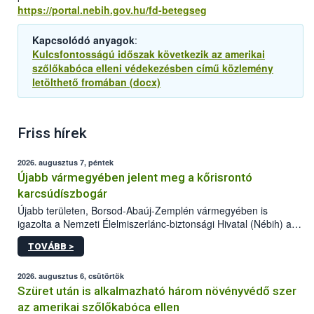
https://portal.nebih.gov.hu/fd-betegseg
Kapcsolódó anyagok
:
Kulcsfontosságú időszak következik az amerikai
szőlőkabóca elleni védekezésben című közlemény
letölthető fromában (docx)
Friss hírek
2026. augusztus 7, péntek
Újabb vármegyében jelent meg a kőrisrontó
karcsúdíszbogár
Újabb területen, Borsod-Abaúj-Zemplén vármegyében is
igazolta a Nemzeti Élelmiszerlánc-biztonsági Hivatal (Nébih) a
kőrisrontó karcsúdíszbogár (Agrilus planipennis) jelenlétét. A
TOVÁBB >
kártevőt nem csak színcsapdában találták meg, de már fertőzött
fában is azonosították. A növényvédelmi szakemberek folytatják
az intenzív felderítést, emellett az intézkedéseket a szlovák
2026. augusztus 6, csütörtök
hatósággal is összehangolják a terjedés megállítása érdekében.
Szüret után is alkalmazható három növényvédő szer
az amerikai szőlőkabóca ellen