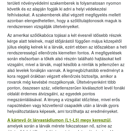
területi növényvédelmi szakemberek is folyamatosan nyomon
követik és ez alapján fogják ki adni a helyi védekezési
felhívásokat. A szakemberek által végzett megfigyelés mellett
azonban elengedhetetlen, hogy a szőlőtulajdonosok maguk is
rendszeresen vizsgálják ültetvényeiket.
Az amerikai szőlőkabóca tojásai a két évesnél idősebb részek
kérge alatt telelnek, majd időjárástól függően május közepétől
július elejéig kelnek ki a lárvák, ezért ebben az időszakban a heti
rendszerességű ellenőrzés kiemelten fontos. A megfigyelések
során elsősorban a tőkék alsó részén található hajtásokat kell
vizsgálni, mivel a lárvák, majd később a nimfák is jellemzően az
alsó levelek fonákján vannak. A legmegbízhatóbb eredményt a
kora reggeli órákban végzett ellenőrzés biztosítja, amikor a
rovarok még kevésbé mozgékonyak. Ültetvényenként több
ponton, összesen száz, véletlenszerűen kiválasztott levél fonáki
oldalát érdemes átvizsgálni, az egyedek pontos
megszámlálásával. A lényeg a vizsgálat időzítése, mivel erős
napsütésben vagy közvetlenül csapadék után a lárvák gyors
helyváltoztatásra képesek, ami torzíthatja az eredményeket.
A kártevő öt lárvastádiumon (L1-L5) megy keresztül
,
amelyek során a lárvák mérete fokozatosan nő, színe az