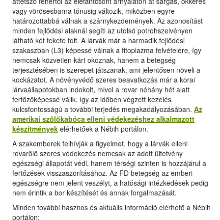
áttetsző fehértől az elefántcsont árnyalaton át sárgás, okkeres
vagy vörösesbarna tónusig változik, miközben egyre
határozottabbá válnak a szárnykezdemények. Az azonosítást
minden fejlődési alaknál segíti az utolsó potrohszelvényen
látható két fekete folt. A lárvák már a harmadik fejlődési
szakaszban (L3) képessé válnak a fitoplazma felvételére, így
nemcsak közvetlen kárt okoznak, hanem a betegség
terjesztésében is szerepet játszanak, ami jelentősen növeli a
kockázatot. A növényvédő szeres beavatkozás már a korai
lárvaállapotokban indokolt, mivel a rovar néhány hét alatt
fertőzőképessé válik, így az időben végzett kezelés
kulcsfontosságú a további terjedés megakadályozásában.
Az
amerikai szőlőkabóca elleni védekezéshez alkalmazott
készítmények
elérhetőek a Nébih portálon.
A szakemberek felhívják a figyelmet, hogy a lárvák elleni
rovarölő szeres védekezés nemcsak az adott ültetvény
egészségi állapotát védi, hanem térségi szinten is hozzájárul a
fertőzések visszaszorításához. Az FD betegség az emberi
egészségre nem jelent veszélyt, a hatósági intézkedések pedig
nem érintik a bor készítését és annak forgalmazását.
Minden további hasznos és aktuális információ elérhető a Nébih
portálon: