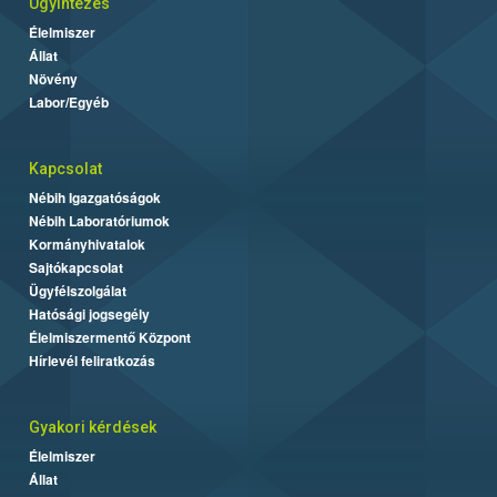
Ügyintézés
Élelmiszer
Állat
Növény
Labor/Egyéb
Kapcsolat
Nébih Igazgatóságok
Nébih Laboratóriumok
Kormányhivatalok
Sajtókapcsolat
Ügyfélszolgálat
Hatósági jogsegély
Élelmiszermentő Központ
Hírlevél feliratkozás
Gyakori kérdések
Élelmiszer
Állat