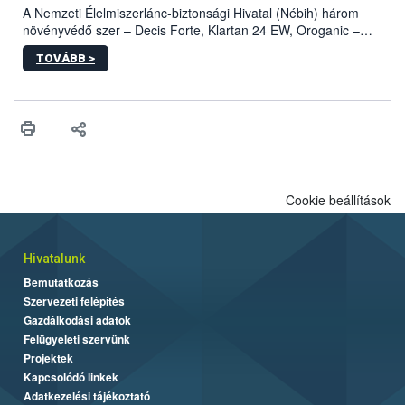
A Nemzeti Élelmiszerlánc-biztonsági Hivatal (Nébih) három
növényvédő szer – Decis Forte, Klartan 24 EW, Oroganic –
engedélyokiratát módosította, így azok a szüretet követően,
TOVÁBB >
egészen a vesszőérettség (BBCH 91) stádiumáig
felhasználhatóak a szőlőben. A kiterjesztések célja, hogy a korai
érésű szőlőkben is legyen lehetőség a károsító elleni további
védekezésre. Az Oroganic készítmény kis kiszerelésben kiskerti
felhasználók számára is elérhető és ökológiai termesztésben is
engedélyezett.
Cookie beállítások
Hivatalunk
Bemutatkozás
Szervezeti felépítés
Gazdálkodási adatok
Felügyeleti szervünk
Projektek
Kapcsolódó linkek
Adatkezelési tájékoztató