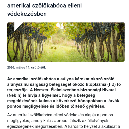
amerikai szőlőkabóca elleni
védekezésben
2026. május 14, csütörtök
Az amerikai szőlőkabóca a súlyos károkat okozó szőlő
aranyszínű sárgaság betegséget okozó fitoplazma (FD) fő
terjesztője. A Nemzeti Élelmiszerlánc-biztonsági Hivatal
(Nébih) felhívja a figyelmet, hogy a betegség
megelőzésének kulcsa a következő hónapokban a lárvák
pontos megfigyelése és időben történő gyérítése.
Az amerikai szőlőkabóca elleni védekezés alapja a pontos
megfigyelés, amely kulcsszerepet játszik az ültetvények
egészségének megőrzésében. A károsító helyzet alakulását a